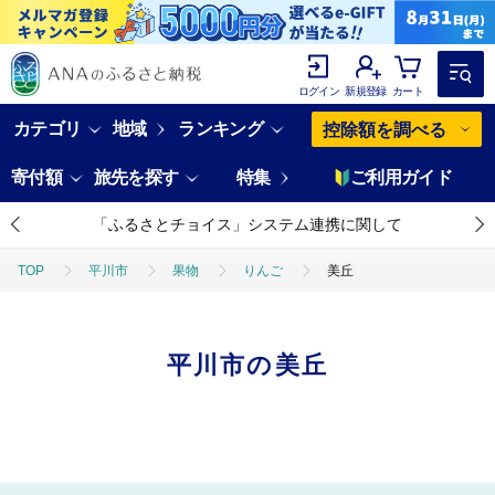
ログイン
新規登録
カート
カテゴリ
地域
ランキング
控除額を調べる
寄付額
旅先を探す
特集
ご利用ガイド
「ふるさとチョイス」システム連携に関して
TOP
平川市
果物
りんご
美丘
平川市の美丘