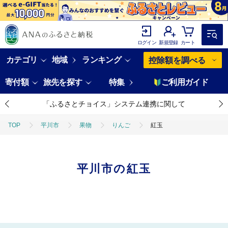
ログイン
新規登録
カート
カテゴリ
地域
ランキング
控除額を調べる
寄付額
旅先を探す
特集
ご利用ガイド
「ふるさとチョイス」システム連携に関して
TOP
平川市
果物
りんご
紅玉
平川市の紅玉