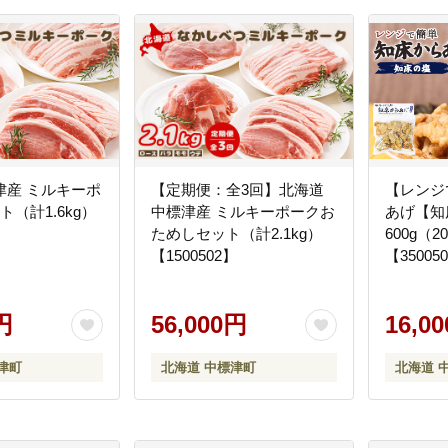
津産 ミルキーポ
【定期便：全3回】北海道
【レンジ
ト（計1.6kg）
中標津産 ミルキーポークお
あげ【知
】
ためしセット（計2.1kg）
600g（2
【1500502】
【35005
円
56,000円
16,0
津町
北海道 中標津町
北海道 