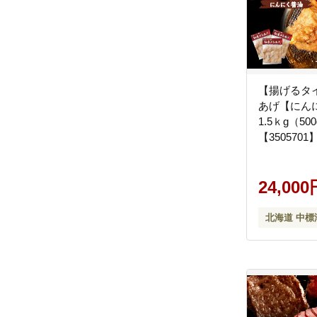
【揚げるタ
あげ【にん
1.5ｋg（5
【3505701
24,000
北海道 中標