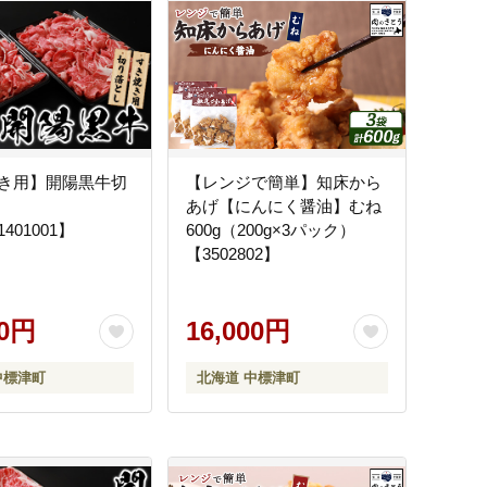
き用】開陽黒牛切
【レンジで簡単】知床から
あげ【にんにく醤油】むね
1401001】
600g（200g×3パック）
【3502802】
00円
16,000円
中標津町
北海道 中標津町