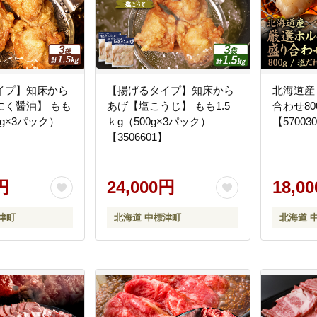
イプ】知床から
【揚げるタイプ】知床から
北海道産
にく醤油】 もも
あげ【塩こうじ】 もも1.5
合わせ80
00g×3パック）
ｋg（500g×3パック）
【57003
】
【3506601】
円
24,000円
18,0
津町
北海道 中標津町
北海道 