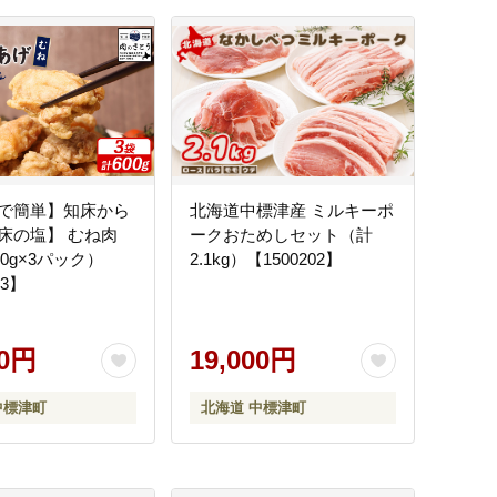
で簡単】知床から
北海道中標津産 ミルキーポ
床の塩】 むね肉
ークおためしセット（計
00g×3パック）
2.1kg）【1500202】
03】
00円
19,000円
中標津町
北海道 中標津町