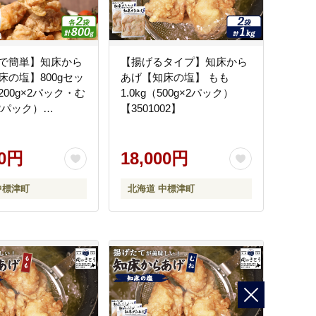
で簡単】知床から
【揚げるタイプ】知床から
床の塩】800gセッ
あげ【知床の塩】 もも
00g×2パック・む
1.0kg（500g×2パック）
×2パック）
【3501002】
03】
00円
18,000円
中標津町
北海道 中標津町