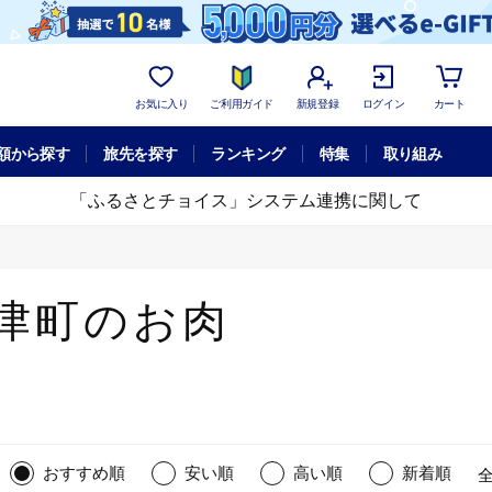
お気に入り
ご利用ガイド
新規登録
ログイン
カート
額から探す
旅先を探す
ランキング
特集
取り組み
「ふるさとチョイス」システム連携に関して
津町のお肉
おすすめ順
安い順
高い順
新着順