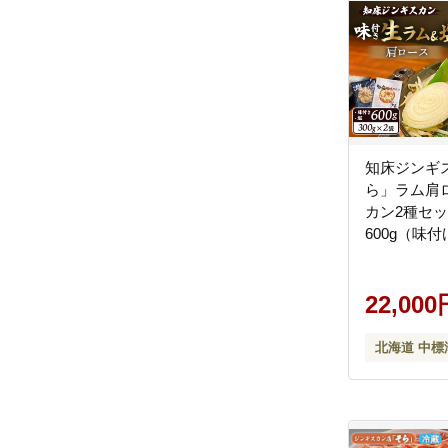
知床ジンギ
ら」ラム肩
カン2種セ
600g（味付
×300g）【1
22,000
北海道 中標