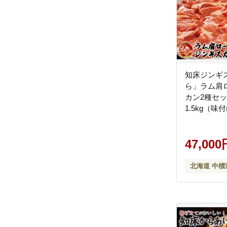
知床ジンギ
ら」ラム肩
カン2種セ
1.5kg（味付
×500g）【1
47,000
北海道 中標