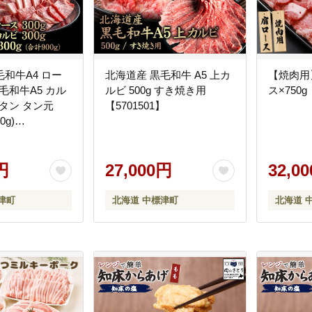
和牛A4 ロー
北海道産 黒毛和牛 A5 上カ
【焼肉用
黒毛和牛A5 カル
ルビ 500g すき焼き用
ス×750g
牛タン タン元
【5701501】
0g)
】
円
27,000円
32,0
津町
北海道 中標津町
北海道 