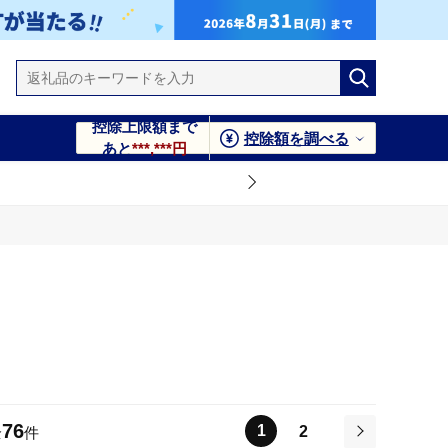
控除上限額まで
控除額を調べる
あと
***,***円
76
1
2
全
件