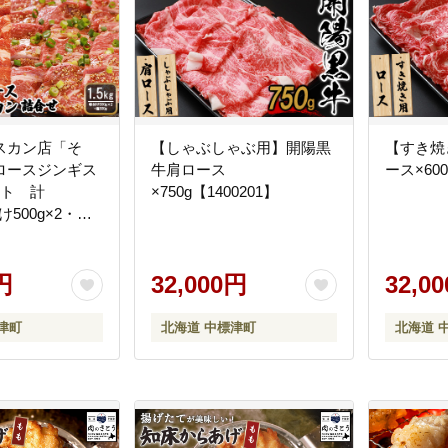
スカン店「そ
【しゃぶしゃぶ用】開陽黒
【すき焼
ロースジンギス
牛肩ロース
ース×600
ット 計
×750g【1400201】
け500g×2・塩
600201】
円
32,000円
32,0
津町
北海道 中標津町
北海道 