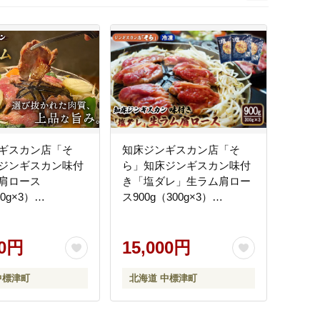
次
ギスカン店「そ
知床ジンギスカン店「そ
ジンギスカン味付
ら」知床ジンギスカン味付
肩ロース
き「塩ダレ」生ラム肩ロー
00g×3）
ス900g（300g×3）
01】
【1600401】
00円
15,000円
中標津町
北海道 中標津町