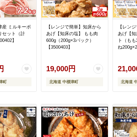
津産 ミルキーポ
【レンジで簡単】知床から
【レンジ
りセット（計
あげ【知床の塩】 もも肉
あげ【知
00402】
600g（200g×3パック）
ト（もも2
【3500403】
ね200g
【35009
円
19,000円
21,0
津町
北海道 中標津町
北海道 