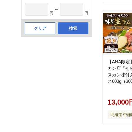
～
円
円
クリア
検索
【ANA限
カン店「そ
スカン味付
ス600g（30
【1601901
13,000
北海道 中標