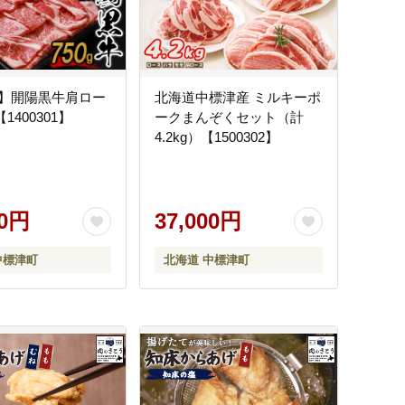
】開陽黒牛肩ロー
北海道中標津産 ミルキーポ
【1400301】
ークまんぞくセット（計
4.2kg）【1500302】
00円
37,000円
中標津町
北海道 中標津町