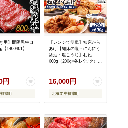
き用】開陽黒牛ロ
【レンジで簡単】知床から
g【1400401】
あげ【知床の塩・にんにく
醤油・塩こうじ】むね
600g（200g×各1パック）
【3502302】
00円
16,000円
中標津町
北海道 中標津町