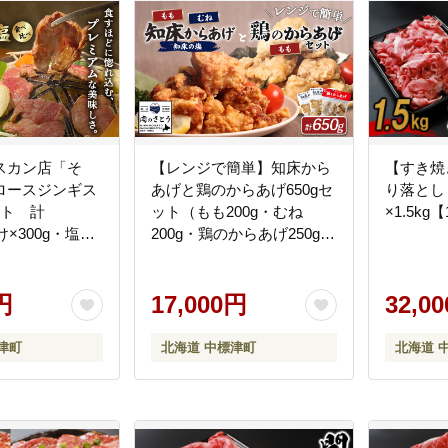
スカン店「そ
【レンジで簡単】知床から
【すき焼
ロースジンギス
あげと鶏のからあげ650gセ
り落とし
ット 計
ット（もも200g・むね
×1.5kg【
け×300g・塩
200g・鶏のからあげ250g）
600101】
【3500703】
円
17,000円
32,0
津町
北海道 中標津町
北海道 