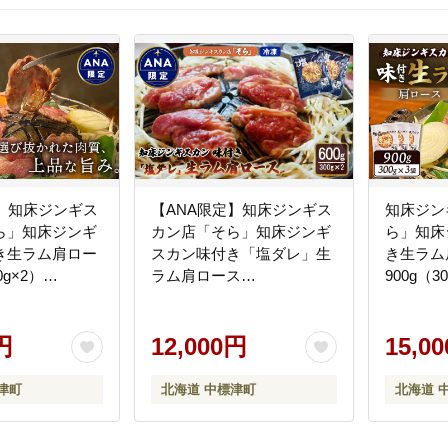
定】知床ジンギス
【ANA限定】知床ジンギス
知床ジン
ら」知床ジンギ
カン店「そら」知床ジンギ
ら」知床
き生ラム肩ロー
スカン味付き「塩ダレ」生
き生ラム
0g×2）
ラム肩ロース
900g（3
】
600g（300g×2）
【16003
【1602001】
円
12,000円
15,0
津町
北海道 中標津町
北海道 