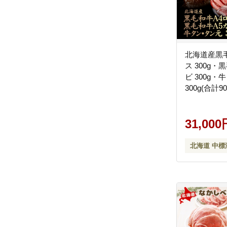
北海道産黒毛
ス 300g・
ビ 300g・
300g(合計90
【5700901
31,000
北海道 中標