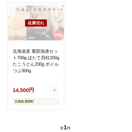
北海道産 鹿部漁港セッ
ト700g ほたて貝柱200g
たこうどん200g ボイル
つぶ300g
14,500円
北海道 鹿部町
1
全
件