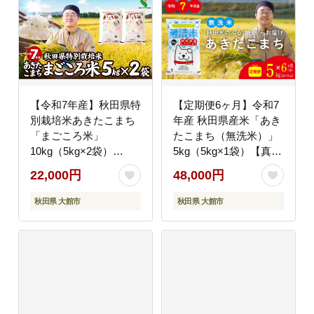
【令和7年産】秋田県特
【定期便6ヶ月】令和7
別栽培米あきたこまち
年産 秋田県産米「あき
「まごころ米」
たこまち（無洗米）」
10kg（5kg×2袋）
5kg（5kg×1袋）【真正
110P9005【(有)真正フ
ファーム】
22,000円
48,000円
ァーム】
秋田県 大館市
秋田県 大館市