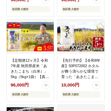
秋田県 大館市
秋田県 大館市
【定期便12ヶ月】令和
【先行予約】【令和8年
7年産 秋田県産米「あ
産】50P072002 ホタル
きたこまち（白米）」
が舞う清らかな環境で
5kg（5kg×1袋）【真正
育った「あきたこま
ファーム】
ち」5kg(5kg×1袋)
96,000円
10,000円
【(有)アグリ川田】
秋田県 大館市
秋田県 大館市