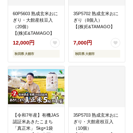
60P5603 熟成玄米おに
35P5702 熟成玄米おに
ぎり・大館産枝豆入
ぎり（8個入）
（20個）
【(株)E&TAMAGO】
【(株)E&TAMAGO】
12,000円
7,000円
秋田県 大館市
秋田県 大館市
【令和7年産】有機JAS
35P5703 熟成玄米おに
認証米あきたこまち
ぎり・大館産枝豆入
「真正米」 5kg×1袋
（10個）