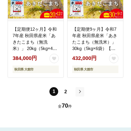
【定期便12ヶ月】令和
【定期便9ヶ月】令和7
7年産 秋田県産米「あ
年産 秋田県産米「あき
きたこまち（無洗
たこまち（無洗米）」
米）」 20kg（5kg×4
30kg（5kg×6袋）【真
袋）【真正ファーム】
正ファーム】
384,000円
432,000円
秋田県 大館市
秋田県 大館市
1
2
次
70
全
件