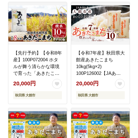
【先行予約】【令和8年
【令和7年産】秋田県大
産】100P072004 ホタ
館産あきたこまち
ルが舞う清らかな環境
10kg(5kg×2)
で育った「あきたこま
100P126002【JAあき
ち」10kg(10kg×1袋)
た北精米センター】
20,000円
20,000円
【(有)アグリ川田】
秋田県 大館市
秋田県 大館市