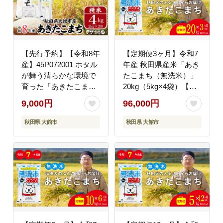
【先行予約】【令和8年
【定期便3ヶ月】令和7
産】45P072001 ホタル
年産 秋田県産米「あき
が舞う清らかな環境で
たこまち（無洗米）」
育った「あきたこま
20kg（5kg×4袋）【真
ち」4kg(2kg×2袋)
正ファーム】
9,000円
96,000円
【(有)アグリ川田】
秋田県 大館市
秋田県 大館市