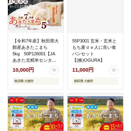
【令和7年産】秋田県大
55P3001 玄米・玄米と
館産あきたこまち
もち麦ｄｅ人に良い食
5kg 50P126001【JA
パンセット
あきた北精米センタ
【(株)OGURA】
ー】
10,000円
11,000円
秋田県 大館市
秋田県 大館市