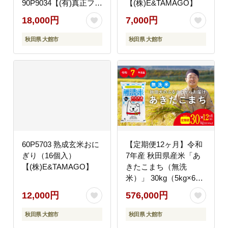
90P9034【(有)真正ファ
【(株)E&TAMAGO】
ーム】
18,000円
7,000円
秋田県 大館市
秋田県 大館市
60P5703 熟成玄米おに
【定期便12ヶ月】令和
ぎり（16個入）
7年産 秋田県産米「あ
【(株)E&TAMAGO】
きたこまち（無洗
米）」 30kg（5kg×6
袋）【真正ファーム】
12,000円
576,000円
秋田県 大館市
秋田県 大館市