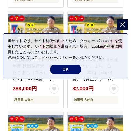
当サイトでは、サイト利便性向上のため、クッキー（Cookie）を使
用しています。サイトの閲覧を継続された場合、Cookieの利用に同
意したことものといたします。
詳細については
プライバシーポリシー
をお読みください。
【定期便9ヶ月】令和7
【令和7年産】秋田県産
年産 秋田県産米「あき
「あきたこまち（白
OK
たこまち（白米）」
米）」 20kg（5kg×4
20kg（5kg×4袋）【真
袋）【真正ファーム】
正ファーム】
288,000円
32,000円
秋田県 大館市
秋田県 大館市