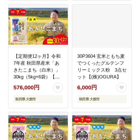
【定期便12ヶ月】令和
30P3604 玄米ともち麦
7年産 秋田県産米「あ
でつくったグルテンフ
きたこまち（白米）」
リーミックス粉 3点セ
30kg（5kg×6袋）【真
ット【(株)OGURA】
正ファーム】
576,000円
6,000円
秋田県 大館市
秋田県 大館市