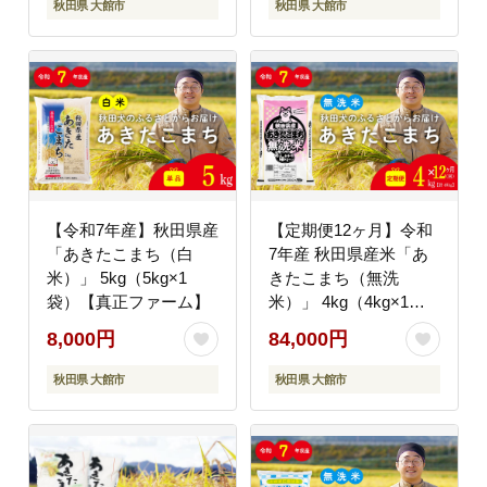
秋田県 大館市
秋田県 大館市
【令和7年産】秋田県産
【定期便12ヶ月】令和
「あきたこまち（白
7年産 秋田県産米「あ
米）」 5kg（5kg×1
きたこまち（無洗
袋）【真正ファーム】
米）」 4kg（4kg×1
袋）【真正ファーム】
8,000円
84,000円
秋田県 大館市
秋田県 大館市