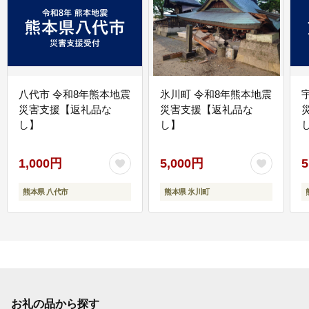
八代市 令和8年熊本地震
氷川町 令和8年熊本地震
災害支援【返礼品な
災害支援【返礼品な
し】
し】
し
1,000円
5,000円
5
熊本県 八代市
熊本県 氷川町
お礼の品から探す