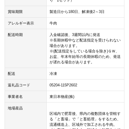
り 2セット）
賞味期限
製造日から180日、解凍後2～3日
アレルギー表示
牛肉
配送時期
入金確認後、3週間以内に発送
※長期休暇中など配送指定を受けられない
場合があります。
※(配送指定をしている場合を除き)ＧＷ、
お盆、年末年始等の長期休暇のため、発送
が遅れる場合があります。
配送
冷凍
返礼品コード
05204-115P2602
事業者名
東日本物産(株)
地場産品
区域内で肥育後、県内の複数団体を管轄す
る「と畜場」で「と畜処理」をするため、
流通構造上、区域外で加工される牛肉。