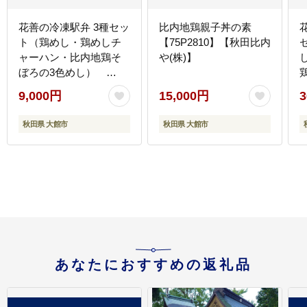
花善の冷凍駅弁 3種セッ
比内地鶏親子丼の素
ト（鶏めし・鶏めしチ
【75P2810】【秋田比内
ャーハン・比内地鶏そ
や(株)】
ぼろの3色めし）
45P2805【(株)花善】
9,000円
15,000円
3
個
秋田県 大館市
秋田県 大館市
あなたにおすすめの返礼品