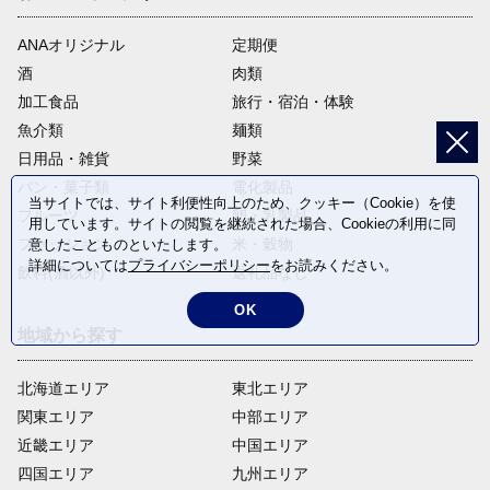
ANAオリジナル
定期便
酒
肉類
加工食品
旅行・宿泊・体験
魚介類
麺類
日用品・雑貨
野菜
パン・菓子類
電化製品
当サイトでは、サイト利便性向上のため、クッキー（Cookie）を使
フルーツ
卵・乳製品
用しています。サイトの閲覧を継続された場合、Cookieの利用に同
ファッション
米・穀物
意したことものといたします。
詳細については
プライバシーポリシー
をお読みください。
飲料(酒以外)
返礼品なし
OK
地域から探す
北海道エリア
東北エリア
関東エリア
中部エリア
近畿エリア
中国エリア
四国エリア
九州エリア