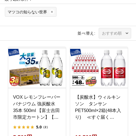
マツコの知らない世界
並べ替え:
VOX レモンフレーバー
【炭酸水】ウィルキン
バナジウム 強炭酸水
ソン タンサン
35本 500ml 【富士吉田
PET500ml×2箱(48本入
市限定カートン】【マ
り) ≪すぐ届く
ツコの知らない世界】
≫【マツコの知らない
5.0
（2）
世界】