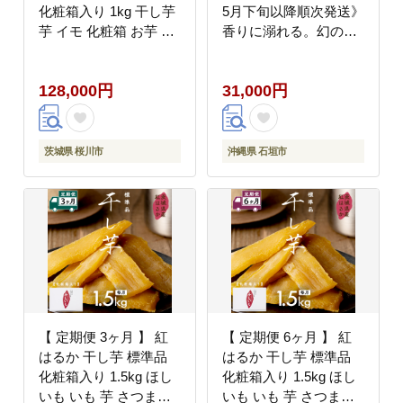
化粧箱入り 1kg 干し芋
5月下旬以降順次発送》
芋 イモ 化粧箱 お芋 薩
香りに溺れる。幻の白
摩芋 さつまいも さつま
果 ホワイトココ 2玉
芋 スイーツ お菓子 菓
（約2kg）【 沖縄 石垣
128,000円
31,000円
子 和菓子 グルメ おや
島 石垣 八重山 パイン
つ マツコの知らない世
パイナップル 期間限定
界 [EE012sa]
数量限定 TV テレビ 紹
介 マツコ 】TF-002
茨城県 桜川市
沖縄県 石垣市
【 定期便 3ヶ月 】 紅
【 定期便 6ヶ月 】 紅
はるか 干し芋 標準品
はるか 干し芋 標準品
化粧箱入り 1.5kg ほし
化粧箱入り 1.5kg ほし
いも いも 芋 さつまい
いも いも 芋 さつまい