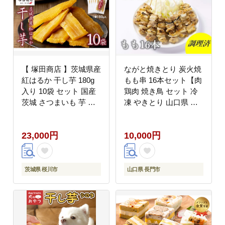
【 塚田商店 】茨城県産
ながと焼きとり 炭火焼
紅はるか 干し芋 180g
もも串 16本セット【肉
入り 10袋 セット 国産
鶏肉 焼き鳥 セット 冷
茨城 さつまいも 芋 お
凍 やきとり 山口県 長
菓子 おやつ デザート
門市 ちくぜん マツコの
和菓子 いも イモ 工場
知らない世界】(10094)
23,000円
10,000円
直送 マツコの知らない
世界 [EE005sa]
茨城県 桜川市
山口県 長門市