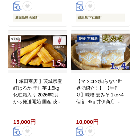
鹿児島県 天城町
群馬県 下仁田町
【 塚田商店 】茨城県産
【マツコの知らない世
紅はるか 干し芋 1.5kg
界で紹介！】 【手作
化粧箱入り 2026年2月
り】味噌 麦みそ 1kg×4
から発送開始 国産 茨城
個 計 4kg 井伊商店 調
さつまいも 芋 お菓子
味料 miso 発酵食品
おやつ デザート 和菓子
J010-108001
15,000円
10,000円
いも イモ 工場直送 マ
ツコの知らない世界
[EE003sa]