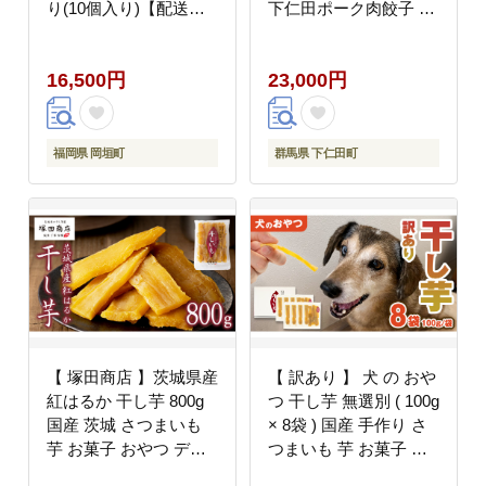
り(10個入り)【配送不
下仁田ポーク肉餃子 45
可地域：離島】
個（15個×3袋）セット
餃子 ぎょうざ ギョーザ
16,500円
23,000円
中華 冷凍餃子 おかず
おつまみ 惣菜 マツコの
知らない世界 F21K-489
福岡県 岡垣町
群馬県 下仁田町
【 塚田商店 】茨城県産
【 訳あり 】 犬 の おや
紅はるか 干し芋 800g
つ 干し芋 無選別 ( 100g
国産 茨城 さつまいも
× 8袋 ) 国産 手作り さ
芋 お菓子 おやつ デザ
つまいも 芋 お菓子 小
ート 和菓子 いも イモ
分け 個包装 少量 栄養