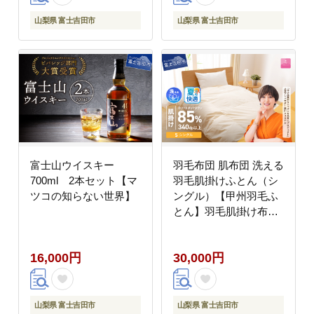
山梨県 富士吉田市
山梨県 富士吉田市
富士山ウイスキー
羽毛布団 肌布団 洗える
700ml 2本セット【マ
羽毛肌掛けふとん（シ
ツコの知らない世界】
ングル）【甲州羽毛ふ
とん】羽毛肌掛け布団
掛け布団【マツコの知
らない世界】【ガイア
16,000円
30,000円
の夜明け】
山梨県 富士吉田市
山梨県 富士吉田市