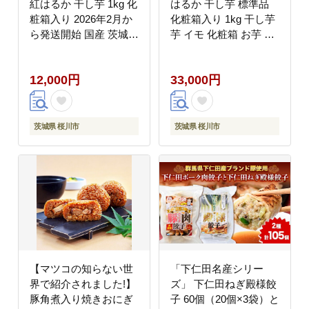
紅はるか 干し芋 1kg 化
はるか 干し芋 標準品
粧箱入り 2026年2月か
化粧箱入り 1kg 干し芋
ら発送開始 国産 茨城
芋 イモ 化粧箱 お芋 薩
さつまいも 芋 お菓子
摩芋 さつまいも さつま
おやつ デザート 和菓子
芋 スイーツ お菓子 菓
12,000円
33,000円
いも イモ 工場直送 マ
子 和菓子 グルメ おや
ツコの知らない世界
つ マツコの知らない世
[EE002sa]
界 [EE010sa]
茨城県 桜川市
茨城県 桜川市
【マツコの知らない世
「下仁田名産シリー
界で紹介されました!】
ズ」 下仁田ねぎ殿様餃
豚角煮入り焼きおにぎ
子 60個（20個×3袋）と