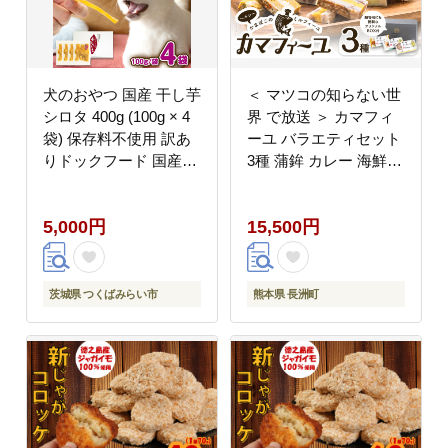
犬のおやつ 国産 干し芋
＜ マツコの知らない世
シロタ 400g (100g × 4
界 で放送 ＞ カマフィ
袋) 保存料不使用 訳あ
ーユ バラエティセット
りドックフード 国産手
3種 蒲鉾 カレー 海鮮
作り さつまいも 人気
サラミ 《60日以内に出
少量 個包装 栄養 効能
荷予定(土日祝除く)》
5,000円
15,500円
犬 わんちゃん 訳あり小
徳永蒲鉾店 ---
袋 ドックフード 小分け
sn_ctokukmfi_60d_r7_15500_3
マツコの知らない世界
--
[EA16-NT]
茨城県 つくばみらい市
熊本県 長洲町