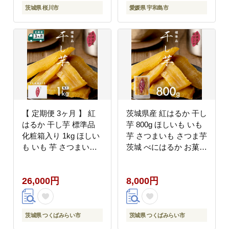
茨城県 桜川市
愛媛県 宇和島市
【 定期便 3ヶ月 】 紅
茨城県産 紅はるか 干し
はるか 干し芋 標準品
芋 800g ほしいも いも
化粧箱入り 1kg ほしい
芋 さつまいも さつま芋
も いも 芋 さつまいも
茨城 べにはるか お菓子
さつま芋 茨城 べにはる
おやつ スイーツ 塚田商
か お菓子 菓子 和菓子
店 マツコの知らない世
26,000円
8,000円
おやつ スイーツ 塚田商
界 [EA06-NT]
店 マツコの知らない世
界 [EA10-NT]
茨城県 つくばみらい市
茨城県 つくばみらい市