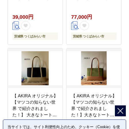
も さつま芋 茨城 べに
も さつま芋 茨城 べに
はるか お菓子 菓子 和
はるか お菓子 菓子 和
39,000円
77,000円
菓子 おやつ スイーツ
菓子 おやつ スイーツ
塚田商店 マツコの知ら
塚田商店 マツコの知ら
ない世界 [EA13-NT]
ない世界 [EA14-NT]
茨城県 つくばみらい市
茨城県 つくばみらい市
【 AKIRA オリジナル】
【 AKIRA オリジナル】
【マツコの知らない世
【マツコの知らない世
界 で紹介されまし
界 で紹介されまし
た！】 大きなトートバ
た！】大きなトートバ
ッグ メンズショルダー
ッグ メンズショルダー
当サイトでは、サイト利便性向上のため、クッキー（Cookie）を使
タイプ 黒帆布×ベージ
タイプ カーキ帆布×茶