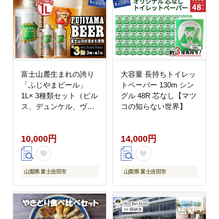
富士山麓生まれの誇り
大容量 長持ちトイレッ
「ふじやまビール」
トペーパー 130m シン
1L× 3種類セット（ピル
グル 48R 芯なし【マツ
ス、デュンケル、ヴァ
コの知らない世界】
イツェン）【マツコの
知らない世界】
10,000円
14,000円
山梨県 富士吉田市
山梨県 富士吉田市