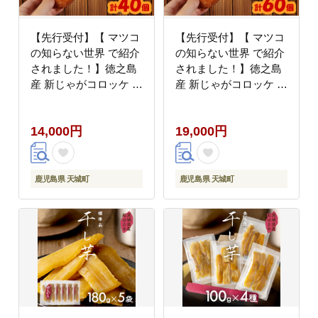
【先行受付】【 マツコ
【先行受付】【 マツコ
の知らない世界 で紹介
の知らない世界 で紹介
されました！】徳之島
されました！】徳之島
産 新じゃがコロッケ 計
産 新じゃがコロッケ 計
40個（10個入り×4袋）
60個（10個入り×6袋）
じゃがいも 惣菜 おかず
じゃがいも 惣菜 おかず
14,000円
19,000円
BD-2-N
BD-3-N
鹿児島県 天城町
鹿児島県 天城町