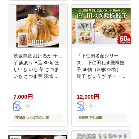
茨城県産 紅はるか 干し
「下仁田名産シリー
芋 訳あり B品 800g ほ
ズ」 下仁田ねぎ殿様餃
しいも いも 芋 さつま
子 60個（20個×3袋）
いも さつま芋 茨城 べ
餃子 ぎょうざ ギョーザ
にはるか ワケアリ 訳ア
中華 冷凍餃子 おかず
リ お菓子 おやつ スイ
おつまみ 惣菜 マツコの
7,000円
12,000円
ーツ 塚田商店 マツコの
知らない世界 F21K-488
知らない世界 [EA08-
NT]
茨城県 つくばみらい市
群馬県 下仁田町