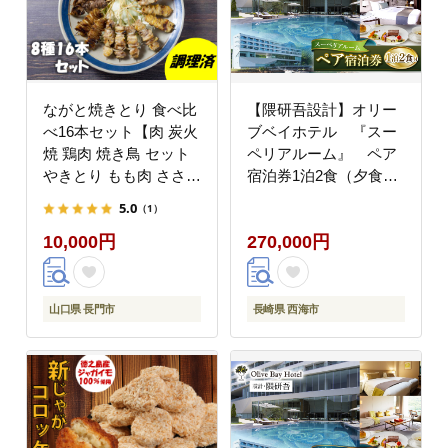
ながと焼きとり 食べ比
【隈研吾設計】オリー
べ16本セット【肉 炭火
ブベイホテル 『スー
焼 鶏肉 焼き鳥 セット
ペリアルーム』 ペア
やきとり もも肉 ささみ
宿泊券1泊2食（夕食・
皮 つくね はつ せせり
朝食付） “マツコの知
5.0
（1）
ぼんじり 手羽先 山口県
らない世界”で紹介され
10,000円
270,000円
長門市 ちくぜん マツコ
ました！【CAU005】
の知らない世界】
(10095)
山口県 長門市
長崎県 西海市