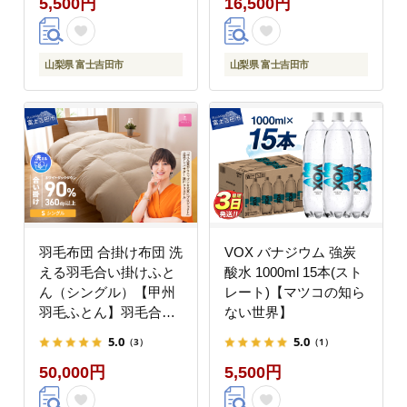
5,500円
16,500円
山梨県 富士吉田市
山梨県 富士吉田市
羽毛布団 合掛け布団 洗
VOX バナジウム 強炭
える羽毛合い掛けふと
酸水 1000ml 15本(スト
ん（シングル）【甲州
レート)【マツコの知ら
羽毛ふとん】羽毛合掛
ない世界】
け布団 掛け布団【マツ
5.0
5.0
（3）
（1）
コの知らない世界】
50,000円
5,500円
【ガイアの夜明け】