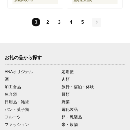
茨城県 桜川市
北海道 芽室町
1
2
3
4
5
次
お礼の品から探す
ANAオリジナル
定期便
酒
肉類
加工食品
旅行・宿泊・体験
魚介類
麺類
日用品・雑貨
野菜
パン・菓子類
電化製品
フルーツ
卵・乳製品
ファッション
米・穀物