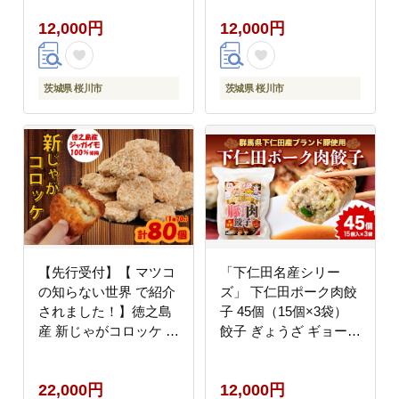
工場直送 マツコの知ら
食物繊維 噛みごたえ ド
12,000円
12,000円
ない世界 [EE006sa]
ッグフード わんちゃん
わんこ ペット ペットフ
ード マツコの知らない
世界 [EE019sa]
茨城県 桜川市
茨城県 桜川市
【先行受付】【 マツコ
「下仁田名産シリー
の知らない世界 で紹介
ズ」 下仁田ポーク肉餃
されました！】徳之島
子 45個（15個×3袋）
産 新じゃがコロッケ 計
餃子 ぎょうざ ギョーザ
80個（10個入り×8袋）
中華 冷凍餃子 おかず
じゃがいも 惣菜 おかず
おつまみ 惣菜 マツコの
22,000円
12,000円
知らない世界 F21K-487