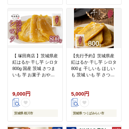
【 塚田商店 】茨城県産
【先行予約】茨城県産
紅はるか 干し芋 シロタ
紅はるか 干し芋 シロタ
800g 国産 茨城 さつま
800ｇ 干しいも ほしい
いも 芋 お菓子 おやつ
も 茨城 いも 芋 さつま
デザート 和菓子 いも
いも さつま芋 茨城 べ
イモ 工場直送 マツコの
にはるか お菓子 おやつ
9,000円
5,000円
知らない世界 スーパー
スイーツ 和菓子 国産
ツカダ [EE007sa]
塚田商店 マツコの知ら
ない世界 [EA07-NT]
茨城県 桜川市
茨城県 つくばみらい市