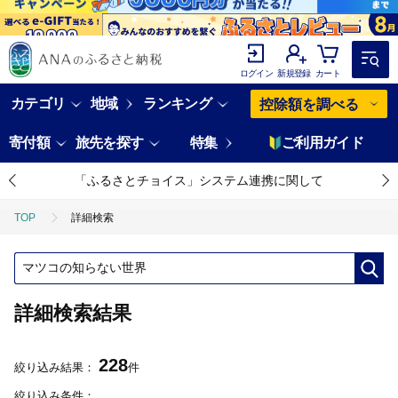
ログイン
新規登録
カート
カテゴリ
地域
ランキング
控除額を調べる
寄付額
旅先を探す
特集
ご利用ガイド
「ふるさとチョイス」システム連携に関して
TOP
詳細検索
詳細検索結果
228
絞り込み結果：
件
絞り込み条件：