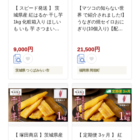
【 スピード発送 】 茨
【マツコの知らない世
城県産 紅はるか 干し芋
界 で紹介されました!】
1kg 化粧箱入り ほしい
うなぎの焼セイロおに
も いも 芋 さつまいも
ぎり(10個入り)【配送
さつま芋 茨城 べにはる
不可地域：離島】
か お菓子 おやつ スイ
9,000円
21,500円
ーツ 塚田商店 マツコの
知らない世界 スーパー
ツカダ スピード配送
[EA02-NT]
茨城県 つくばみらい市
福岡県 岡垣町
【 塚田商店 】茨城県産
【 定期便 3ヶ月 】 紅