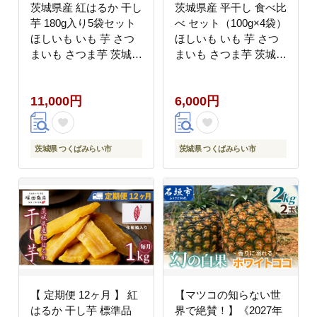
茨城県産 紅はるか 干し
茨城県産 平干し 食べ比
芋 180g入り5袋セット
べ セット（100g×4袋）
ほしいも いも 芋 さつ
ほしいも いも 芋 さつ
まいも さつま芋 茨城
まいも さつま芋 茨城
べにはるか お菓子 おや
べにはるか お菓子 おや
つ スイーツ 塚田商店
つ スイーツ 塚田商店
11,000円
6,000円
マツコの知らない世界
マツコの知らない世界
[EA04-NT]
[EA09-NT]
茨城県 つくばみらい市
茨城県 つくばみらい市
【 定期便 12ヶ月 】 紅
【マツコの知らない世
はるか 干し芋 標準品
界で絶賛！】《2027年