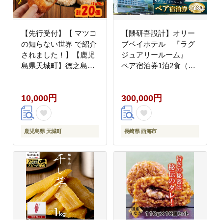
【先行受付】【 マツコ
【隈研吾設計】オリー
の知らない世界 で紹介
ブベイホテル 『ラグ
されました！】【鹿児
ジュアリールーム』
島県天城町】徳之島産
ペア宿泊券1泊2食（夕
新じゃがコロッケ 計20
食・朝食付） “マツコ
個（10個入り×2袋）じ
の知らない世界”で紹介
10,000円
300,000円
ゃがいも 惣菜 おかず
されました！
BD-1-N
【CAU002】
鹿児島県 天城町
長崎県 西海市