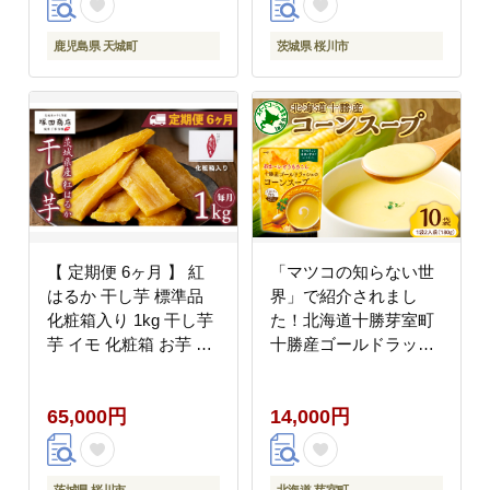
ヤマシークニン
鹿児島県 天城町
茨城県 桜川市
【 定期便 6ヶ月 】 紅
「マツコの知らない世
はるか 干し芋 標準品
界」で紹介されまし
化粧箱入り 1kg 干し芋
た！北海道十勝芽室町
芋 イモ 化粧箱 お芋 薩
十勝産ゴールドラッシ
摩芋 さつまいも さつま
ュのコーンスープ 10
芋 スイーツ お菓子 菓
袋 me003-030c-10 ／
65,000円
14,000円
子 和菓子 グルメ おや
スイートコーン キャン
つ マツコの知らない世
プ飯 甘い 人気 常温保
界 [EE011sa]
存 お試し テレビで紹介
送料無料