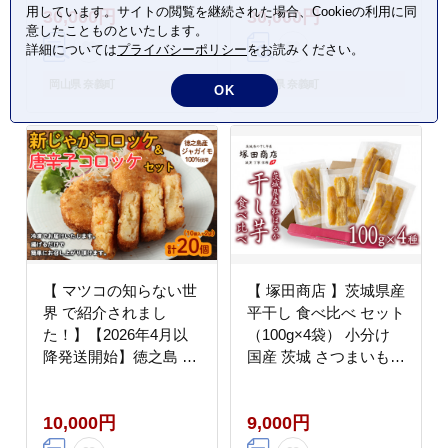
用しています。サイトの閲覧を継続された場合、Cookieの利用に同
30,000円
30,000円
ュ A4対応 大きい 大容
色 A4対応 大きい 大容
意したことものといたします。
量 軽量 軽い 横型 日本
量 軽量 軽い 横型 日本
詳細については
プライバシーポリシー
をお読みください。
製 キャンバス 肩掛け
製 キャンバス 肩掛け
通勤 通学 上質 カジュ
通勤 通学 上質 カジュ
岡山県 奈義町
岡山県 奈義町
OK
アル オシャレ シンプル
アル オシャレ シンプル
レディース 男女兼用 カ
レディース 男女兼用 カ
バン 鞄 バック
バン 鞄 バック
【 マツコの知らない世
【 塚田商店 】茨城県産
界 で紹介されまし
平干し 食べ比べ セット
た！】【2026年4月以
（100g×4袋） 小分け
降発送開始】徳之島 新
国産 茨城 さつまいも
じゃがコロッケ＆唐辛
芋 お菓子 おやつ デザ
子コロッケ セット 計
ート 和菓子 いも イモ
10,000円
9,000円
20個 10個入り×2袋 新
工場直送 マツコの知ら
じゃが コロッケ 唐辛子
ない世界 [EE009sa]