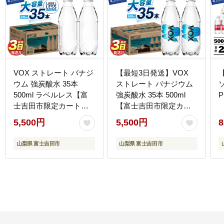
VOX ストレート バナジ
【最短3日発送】VOX
ウム 強炭酸水 35本
ストレート バナジウム
500ml ラベルレス【富
強炭酸水 35本 500ml
P
士吉田市限定カート
【富士吉田市限定カー
ン】
トン】
5,500円
5,500円
8
山梨県 富士吉田市
山梨県 富士吉田市