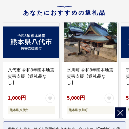
あなたにおすすめの返礼品
八代市 令和8年熊本地震
氷川町 令和8年熊本地震
災害支援【返礼品な
災害支援【返礼品な
し】
し】
し
1,000円
5,000円
5
熊本県 八代市
熊本県 氷川町
当サイトでは、サイト利便性向上のため、クッキー（Cookie）を使