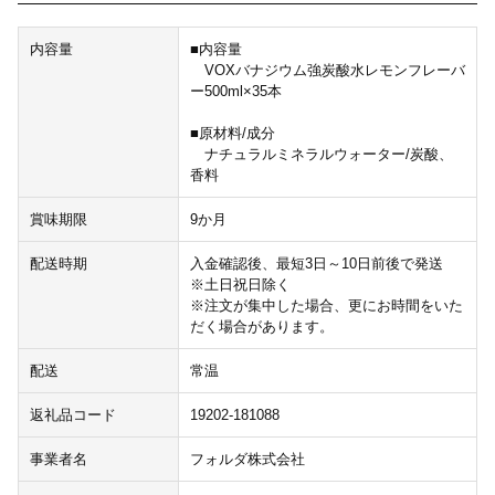
内容量
■内容量
VOXバナジウム強炭酸水レモンフレーバ
ー500ml×35本
■原材料/成分
ナチュラルミネラルウォーター/炭酸、
香料
賞味期限
9か月
配送時期
入金確認後、最短3日～10日前後で発送
※土日祝日除く
※注文が集中した場合、更にお時間をいた
だく場合があります。
配送
常温
返礼品コード
19202-181088
事業者名
フォルダ株式会社