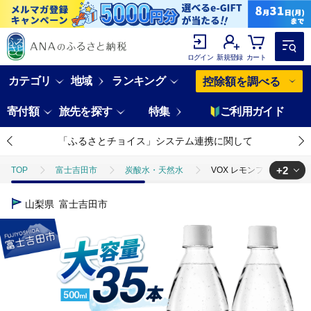
ログイン
新規登録
カート
カテゴリ
地域
ランキング
控除額を調べる
寄付額
旅先を探す
特集
ご利用ガイド
「ふるさとチョイス」システム連携に関して
+2
TOP
富士吉田市
炭酸水・天然水
VOX レモンフレーバー 
TOP
飲料（酒以外）
VOX レモンフレーバー バナジウム 強炭酸水
山梨県
富士吉田市
TOP
飲料（酒以外）
ほかの飲料
VOX レモンフレーバー 