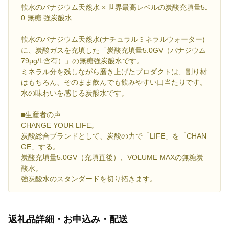
軟水のバナジウム天然水 × 世界最高レベルの炭酸充填量5.
0 無糖 強炭酸水
軟水のバナジウム天然水(ナチュラルミネラルウォーター)
に、炭酸ガスを充填した「炭酸充填量5.0GV（バナジウム
79μg/L含有）」の無糖強炭酸水です。
ミネラル分を残しながら磨き上げたプロダクトは、割り材
はもちろん、そのまま飲んでも飲みやすい口当たりです。
水の味わいを感じる炭酸水です。
■生産者の声
CHANGE YOUR LIFE。
炭酸総合ブランドとして、炭酸の力で「LIFE」を「CHAN
GE」する。
炭酸充填量5.0GV（充填直後）、VOLUME MAXの無糖炭
酸水。
強炭酸水のスタンダードを切り拓きます。
返礼品詳細・お申込み・配送