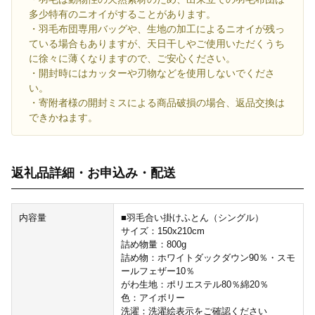
多少特有のニオイがすることがあります。
・羽毛布団専用バッグや、生地の加工によるニオイが残っ
ている場合もありますが、天日干しやご使用いただくうち
に徐々に薄くなりますので、ご安心ください。
・開封時にはカッターや刃物などを使用しないでくださ
い。
・寄附者様の開封ミスによる商品破損の場合、返品交換は
できかねます。
返礼品詳細・お申込み・配送
内容量
■羽毛合い掛けふとん（シングル）
サイズ：150x210cm
詰め物量：800g
詰め物：ホワイトダックダウン90％・スモ
ールフェザー10％
がわ生地：ポリエステル80％綿20％
色：アイボリー
洗濯：洗濯絵表示をご確認ください