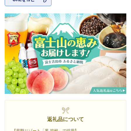
お気に入
返礼品について
【星野リゾート「界 箱根」で採用】