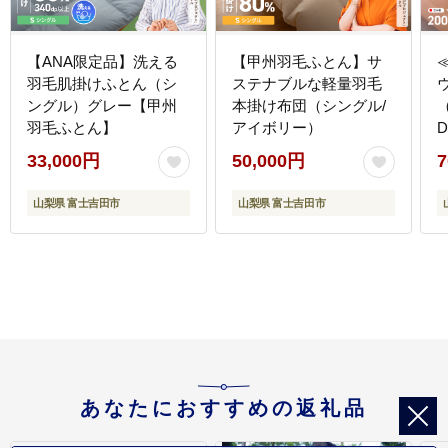
【ANA限定品】洗える
【甲州羽毛ふとん】サ
羽毛肌掛けふとん（シ
ステナブルな軽量羽毛
ングル）グレー【甲州
本掛け布団（シングル/
羽毛ふとん】
アイボリー）
33,000円
50,000円
7
山梨県 富士吉田市
山梨県 富士吉田市
あなたにおすすめの返礼品