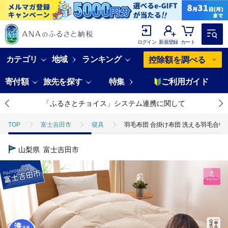
ログイン
新規登録
カート
カテゴリ
地域
ランキング
控除額を調べる
寄付額
旅先を探す
特集
ご利用ガイド
「ふるさとチョイス」システム連携に関して
TOP
富士吉田市
寝具
羽毛布団 合掛け布団 洗える羽毛合
山梨県
富士吉田市