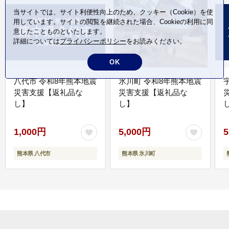
当サイトでは、サイト利便性向上のため、クッキー（Cookie）を使
用しています。サイトの閲覧を継続された場合、Cookieの利用に同
意したことものといたします。
詳細については
プライバシーポリシー
をお読みください。
OK
八代市 令和8年熊本地震
氷川町 令和8年熊本地震
災害支援【返礼品な
災害支援【返礼品な
し】
し】
し
1,000円
5,000円
5
熊本県 八代市
熊本県 氷川町