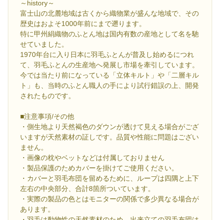
～history～
富士山の北麓地域は古くから織物業が盛んな地域で、その
歴史はおよそ1000年前にまで遡ります。
特に甲州絹織物のふとん地は国内有数の産地として名を馳
せていました。
1970年台に入り日本に羽毛ふとんが普及し始めるにつれ
て、羽毛ふとんの生産地へ発展し市場を牽引しています。
今では当たり前になっている「立体キルト」や「二層キル
ト」も、当時のふとん職人の手により試行錯誤の上、開発
されたものです。
■注意事項/その他
・側生地より天然褐色のダウンが透けて見える場合がござ
いますが天然素材の証しです。品質や性能に問題はござい
ません。
・画像の枕やベットなどは付属しておりません
・製品保護のためカバーを掛けてご使用ください。
・カバーと羽毛布団を留めるために、ループは四隅と上下
左右の中央部分、合計8箇所ついています。
・実際の製品の色とはモニターの関係で多少異なる場合が
あります。
・羽毛は動物性の天然素材のため、出来立ての羽毛布団は