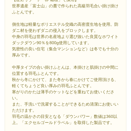
世界遺産「富士山」の麓で作られた高級羽毛合い掛け掛け
ふとんです。
側生地は軽量なポリエステル交織の高密度生地を使用。防
ダニ材を使わずダニの侵入をブロックします。
中身の羽毛は世界の名産地より選び抜いた良質なホワイト
ダックダウン90％を800g使用しています。
気密性の良い住宅（集合マンションなど）は冬でも十分の
厚みです。
中厚タイプの合い掛けふとんは、本掛けと肌掛けの中間に
位置する羽毛ふとんです。
秋から冬にかけて、また冬から春にかけてご使用頂ける、
軽くてちょうど良い厚みの羽毛ふとんです。
寒がりのかたは薄手のケットなどを重ねてお使いくださ
い。
また、手洗いで洗濯することができるため清潔にお使いい
ただけます。
羽毛の温かさの目安となる「ダウンパワー」数値は360以
上。「エクセルゴールドラベル」を取得した製品です。