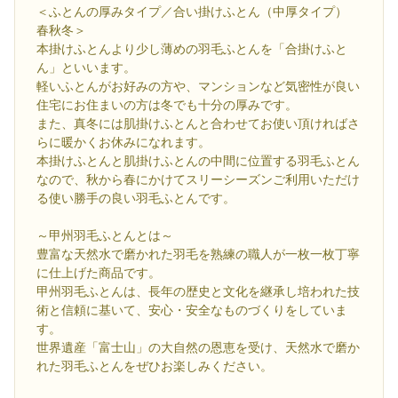
＜ふとんの厚みタイプ／合い掛けふとん（中厚タイプ）
春秋冬＞
本掛けふとんより少し薄めの羽毛ふとんを「合掛けふと
ん」といいます。
軽いふとんがお好みの方や、マンションなど気密性が良い
住宅にお住まいの方は冬でも十分の厚みです。
また、真冬には肌掛けふとんと合わせてお使い頂ければさ
らに暖かくお休みになれます。
本掛けふとんと肌掛けふとんの中間に位置する羽毛ふとん
なので、秋から春にかけてスリーシーズンご利用いただけ
る使い勝手の良い羽毛ふとんです。
～甲州羽毛ふとんとは～
豊富な天然水で磨かれた羽毛を熟練の職人が一枚一枚丁寧
に仕上げた商品です。
甲州羽毛ふとんは、長年の歴史と文化を継承し培われた技
術と信頼に基いて、安心・安全なものづくりをしていま
す。
世界遺産「富士山」の大自然の恩恵を受け、天然水で磨か
れた羽毛ふとんをぜひお楽しみください。