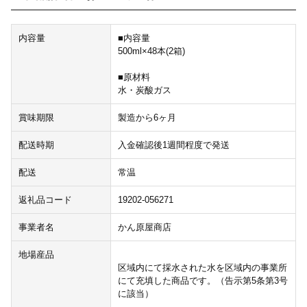
内容量
■内容量
500ml×48本(2箱)
■原材料
水・炭酸ガス
賞味期限
製造から6ヶ月
配送時期
入金確認後1週間程度で発送
配送
常温
返礼品コード
19202-056271
事業者名
かん原屋商店
地場産品
区域内にて採水された水を区域内の事業所
にて充填した商品です。（告示第5条第3号
に該当）