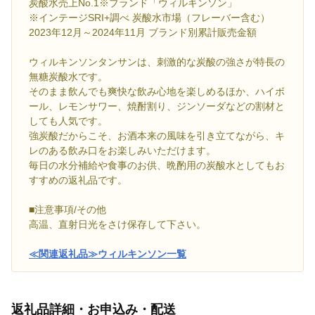
炭酸水売上No.1※ブランド「ウィルキンソン」
※インテージSRI+調べ 炭酸水市場（フレーバー含む）
2023年12月～2024年11月 ブランド別累計販売金額
ウィルキンソンタンサンは、刺激的な炭酸の強さが特長の
無糖炭酸水です。
そのまま飲んでも爽快な飲み心地を楽しめるほか、ハイボ
ール、レモンサワー、焼酎割り、ジンソーダなどの割材と
しても人気です。
強炭酸だからこそ、お酒本来の風味を引き立てながら、キ
レのある飲み口をお楽しみいただけます。
毎日の水分補給や食事のお供、晩酌用の炭酸水としてもお
すすめの返礼品です。
■注意事項/その他
高温、直射日光をさけ保存して下さい。
≪関連返礼品≫ウィルキンソン一覧
返礼品詳細・お申込み・配送