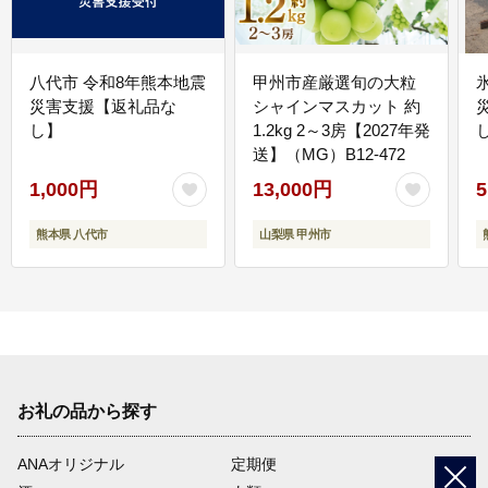
八代市 令和8年熊本地震
甲州市産厳選旬の大粒
災害支援【返礼品な
シャインマスカット 約
し】
1.2kg 2～3房【2027年発
送】（MG）B12-472
1,000円
13,000円
5
熊本県 八代市
山梨県 甲州市
お礼の品から探す
ANAオリジナル
定期便