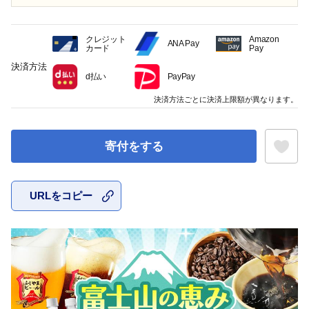
クレジット
Amazon
ANA Pay
カード
Pay
決済方法
d払い
PayPay
決済方法ごとに決済上限額が異なります。
寄付をする
URLをコピー
お気に入