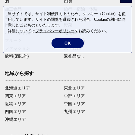
酒
肉類
加工食品
旅行・宿泊・体験
当サイトでは、サイト利便性向上のため、クッキー（Cookie）を使
魚介類
麺類
用しています。サイトの閲覧を継続された場合、Cookieの利用に同
日用品・雑貨
野菜
意したことものといたします。
詳細については
プライバシーポリシー
をお読みください。
パン・菓子類
電化製品
フルーツ
卵・乳製品
OK
ファッション
米・穀物
飲料(酒以外)
返礼品なし
地域から探す
北海道エリア
東北エリア
関東エリア
中部エリア
近畿エリア
中国エリア
四国エリア
九州エリア
沖縄エリア