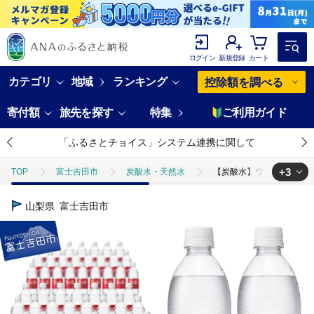
ログイン
新規登録
カート
カテゴリ
地域
ランキング
控除額を調べる
寄付額
旅先を探す
特集
ご利用ガイド
「ふるさとチョイス」システム連携に関して
+3
TOP
富士吉田市
炭酸水・天然水
【炭酸水】ウィルキンソン 
TOP
飲料（酒以外）
【炭酸水】ウィルキンソン タンサン PET5
山梨県
富士吉田市
TOP
飲料（酒以外）
ソフトドリンク
【炭酸水】ウィルキンソ
TOP
飲料（酒以外）
ソフトドリンク
ほかのソフトドリンク