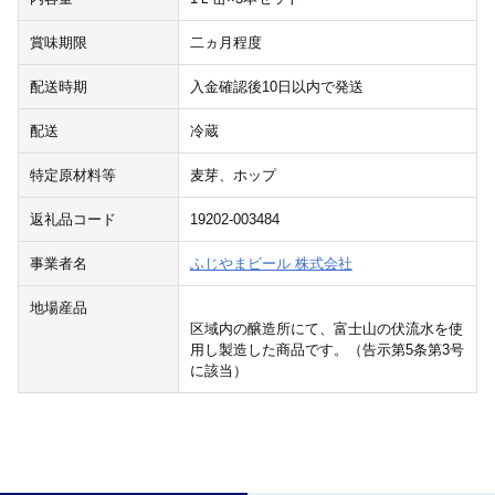
賞味期限
二ヵ月程度
配送時期
入金確認後10日以内で発送
配送
冷蔵
特定原材料等
麦芽、ホップ
返礼品コード
19202-003484
事業者名
ふじやまビール 株式会社
地場産品
区域内の醸造所にて、富士山の伏流水を使
用し製造した商品です。（告示第5条第3号
に該当）