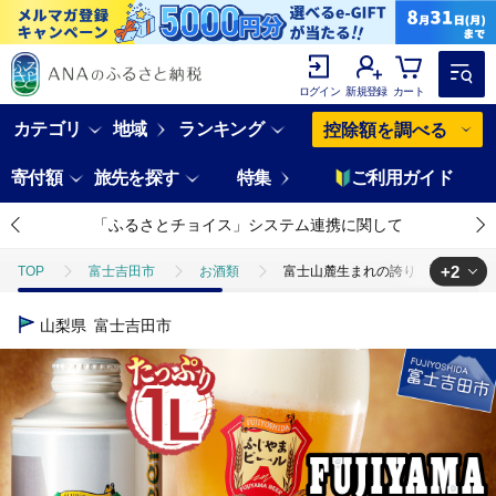
ログイン
新規登録
カート
カテゴリ
地域
ランキング
控除額を調べる
寄付額
旅先を探す
特集
ご利用ガイド
「ふるさとチョイス」システム連携に関して
+2
TOP
富士吉田市
お酒類
富士山麓生まれの誇り 「ふじやま
TOP
酒
富士山麓生まれの誇り 「ふじやまビール」 1L× 3種
山梨県
富士吉田市
TOP
酒
ビール
富士山麓生まれの誇り 「ふじやまビール」 