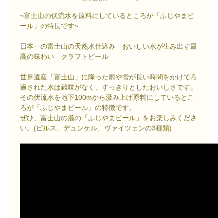
~富士山の伏流水を原料にしているところが「ふじやまビ
ール」の特長です~
日本一の富士山の天然水仕込み おいしい水が生み出す最
高の味わい クラフトビール
世界遺産「富士山」に降った雨や雪が長い時間をかけてろ
過された水は雑味がなく、すっきりとしたおいしさです。
その伏流水を地下100mから汲み上げ原料にしているとこ
ろが「ふじやまビール」の特徴です。
ぜひ、富士山の麓の「ふじやまビール」をお楽しみくださ
い。(ピルス、デュンケル、ヴァイツェンの3種類)