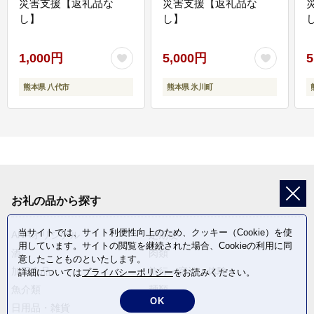
災害支援【返礼品な
災害支援【返礼品な
し】
し】
し
1,000円
5,000円
5
熊本県 八代市
熊本県 氷川町
お礼の品から探す
当サイトでは、サイト利便性向上のため、クッキー（Cookie）を使
ANAオリジナル
定期便
用しています。サイトの閲覧を継続された場合、Cookieの利用に同
酒
肉類
意したことものといたします。
加工食品
旅行・宿泊・体験
詳細については
プライバシーポリシー
をお読みください。
魚介類
麺類
OK
日用品・雑貨
野菜