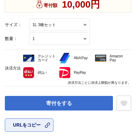
10,000円
寄付額
サイズ：
数量：
クレジット
Amazon
ANA Pay
カード
Pay
決済方法
d払い
PayPay
決済方法ごとに決済上限額が異なります。
寄付をする
URLをコピー
お気に入