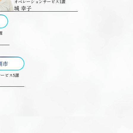
オペレーションサービス1課
城 幸子
課
覇市
ービス5課