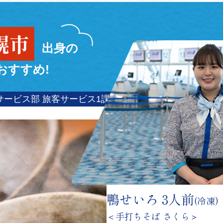
幌市
出身の
おすすめ!
鴨せいろ 3人前
(冷凍)
＜手打ちそば さくら＞