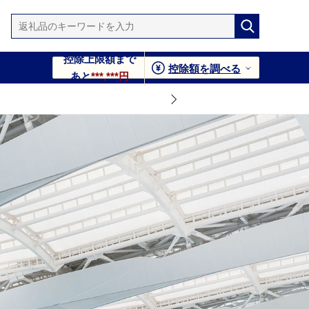
控除上限額まで
控除額を調べる
あと
***,***円