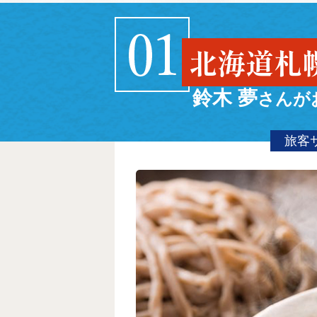
北海道札
鈴木 夢
さんが