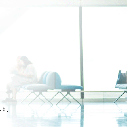
。
おり、
。