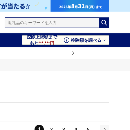
控除上限額まで
控除額を調べる
あと
***,***円
1
2
3
4
5