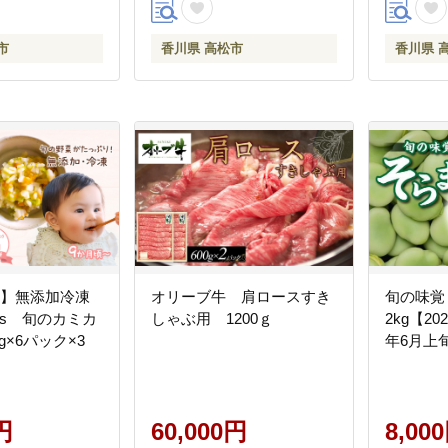
市
香川県 高松市
香川県 
便】無添加冷凍
オリーブ牛 肩ロースすき
旬の味覚
’s 旬のカミカ
しゃぶ用 1200ｇ
2kg【20
g×6パック×3
年6月上
円
60,000円
8,00