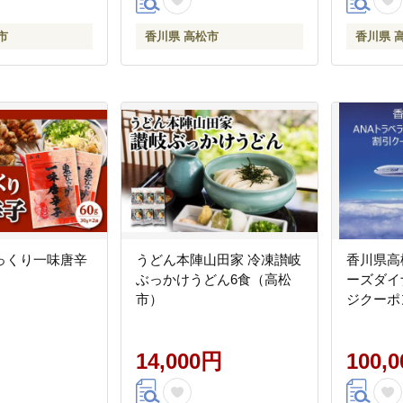
市
香川県 高松市
香川県 
っくり一味唐辛
うどん本陣山田家 冷凍讃岐
香川県高
ぶっかけうどん6食（高松
ーズダイ
市）
ジクーポン
14,000円
100,