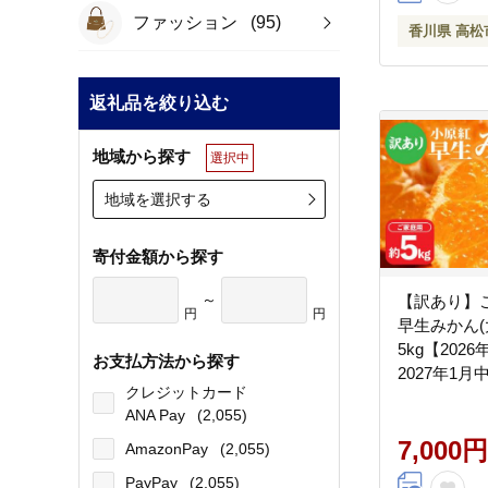
ファッション
(95)
香川県 高松
返礼品を絞り込む
地域から探す
選択中
地域を選択する
寄付金額から探す
～
【訳あり】
円
円
早生みかん(
5kg【202
お支払方法から探す
2027年1
クレジットカード
生ミカン み
ANA Pay
(2,055)
ん 訳アリ 
用みかん 甘
7,000円
AmazonPay
(2,055)
だもの 果物 柑橘
PayPay
(2,055)