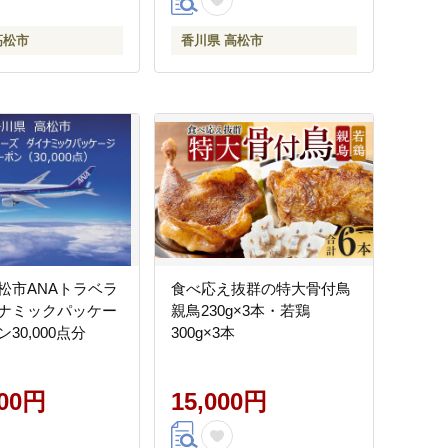
高松市
香川県 高松市
松市ANAトラベラ
食べ応え抜群の特大骨付鳥
ナミックパッケー
親鳥230g×3本・若鶏
30,000点分
300g×3本
000円
15,000円