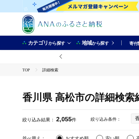
カテゴリ
地域
から探す
から探す
寄付
TOP
詳細検索
香川県 高松市の詳細検索
2,055
絞り込み条件：
絞り込み結果：
件
並べ替え：
おすすめ順
安い順