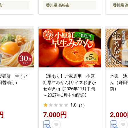
市
香川県 高松市
香川県 
製麺所 生うど
【訳あり】ご家庭用 小原
本家 池
田醤油付）
紅早生みかん(サイズおまか
ん（鎌田
せ)約5kg【2026年11月中旬
前）
～2027年1月中旬配送】
1.0
（1）
円
7,000円
2,00