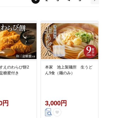
次
すえのわらび餅2
本家 池上製麺所 生うど
盆糖蜜付き
ん9食（麺のみ）
00円
3,000円