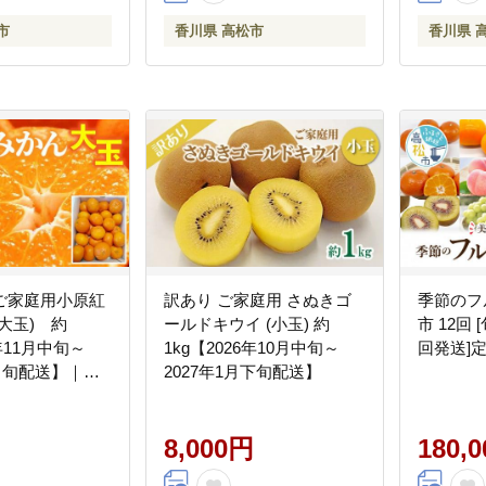
市
香川県 高松市
香川県 
ご家庭用小原紅
訳あり ご家庭用 さぬきゴ
季節のフルーツ
大玉) 約
ールドキウイ (小玉) 約
市 12回
6年11月中旬～
1kg【2026年10月中旬～
回発送]
月中旬配送】｜早
2027年1月下旬配送】
かん 早生みか
訳あり 大玉 家庭
い フルーツ く
8,000円
180,
 わけあり