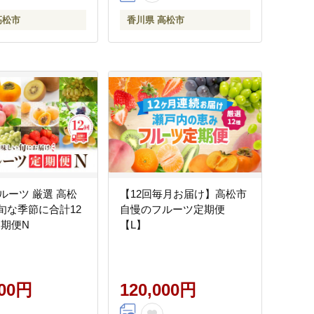
高松市
香川県 高松市
 厳選 高松
【12回毎月お届け】高松市
 [旬な季節に合計12
自慢のフルーツ定期便
定期便N
【L】
000円
120,000円