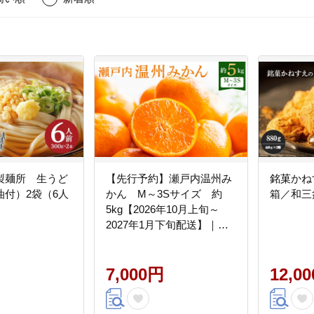
製麺所 生うど
【先行予約】瀬戸内温州み
銘菓かね
油付）2袋（6人
かん M～3Sサイズ 約
箱／和三
5kg【2026年10月上旬～
2027年1月下旬配送】｜柑
橘 みかん 温州みかん ミカ
ン 小粒みかん 蜜柑 小玉 箱
甘い 果物 くだもの フルー
7,000円
12,0
ツ 香川 高松市 人気 おすす
め