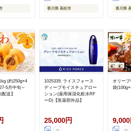
市
香川県 高松市
香川県 
g (約250g×4
1025339. ライスフォース
オリーブ
27-5月中旬～
ディープモイスチュアロー
袋(100g
中旬配送】
ション(薬用保湿化粧水RF
ーD)【医薬部外品】
円
25,000円
9,00