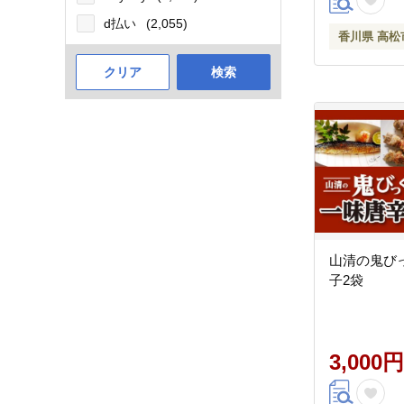
先行予約
d払い
(2,055)
香川県 高松
クリア
検索
山清の鬼び
子2袋
3,000円