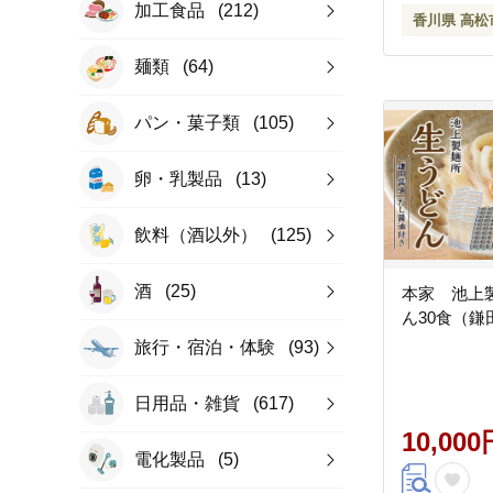
加工食品
(212)
香川県 高松
麺類
(64)
パン・菓子類
(105)
卵・乳製品
(13)
飲料（酒以外）
(125)
酒
(25)
本家 池上
ん30食（鎌
旅行・宿泊・体験
(93)
日用品・雑貨
(617)
10,000
電化製品
(5)