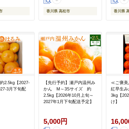
市
香川県 高松市
香川県 
2.5kg【2027-
【先行予約】瀬戸内温州み
≪ご褒美
27-3月下旬配
かん M～3Sサイズ 約
紅早生み
2.5kg【2026年10月上旬～
3kg【2
2027年1月下旬配送予定】
け】
5,000円
16,0