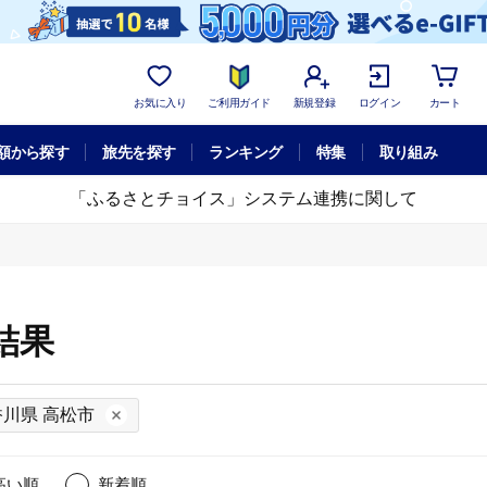
お気に入り
ご利用ガイド
新規登録
ログイン
カート
額から探す
旅先を探す
ランキング
特集
取り組み
「ふるさとチョイス」システム連携に関して
結果
香川県 高松市
高い順
新着順