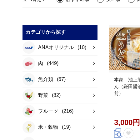
カテゴリから探す
ANAオリジナル
(10)
肉
(449)
魚介類
(67)
本家 池上
ん（鎌田醤
前）
野菜
(82)
フルーツ
(216)
3,000円
米・穀物
(19)