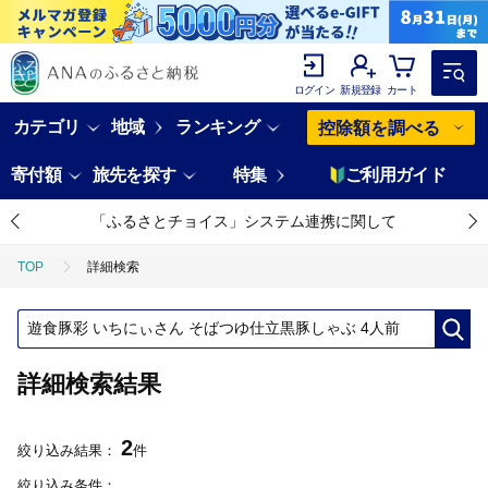
ログイン
新規登録
カート
カテゴリ
地域
ランキング
控除額を調べる
寄付額
旅先を探す
特集
ご利用ガイド
「ふるさとチョイス」システム連携に関して
TOP
詳細検索
詳細検索結果
2
絞り込み結果：
件
絞り込み条件：