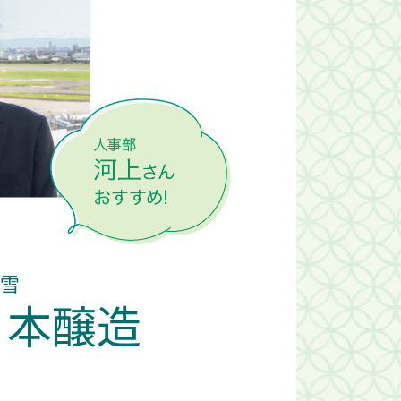
白雪
 本醸造