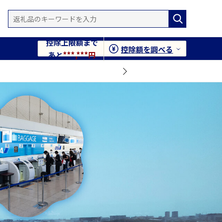
控除上限額まで
控除額を調べる
あと
***,***円