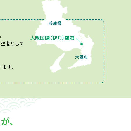
。
幹空港として
います。
フが、