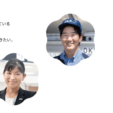
ている
たい..