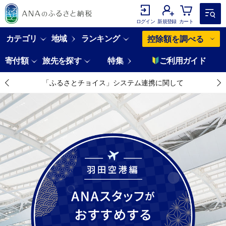
ログイン
新規登録
カート
カテゴリ
地域
ランキング
控除額を調べる
寄付額
旅先を探す
特集
ご利用ガイド
「ふるさとチョイス」システム連携に関して