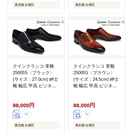
東京都 台東区
東京都 台東区
クインクラシコ 革靴
クインクラシコ 革靴
25005S〈ブラック〉
25005S〈ブラウン〉
(サイズ：27.0cm) 紳士
(サイズ：24.5cm) 紳士
靴 幅広 甲高 ビジネス
靴 幅広 甲高 ビジネス
シューズ サイドレース
シューズ サイドレース
エラスティック スリッ
エラスティック スリッ
88,000円
88,000円
ポン 牛革
ポン 牛革
東京都 台東区
東京都 台東区