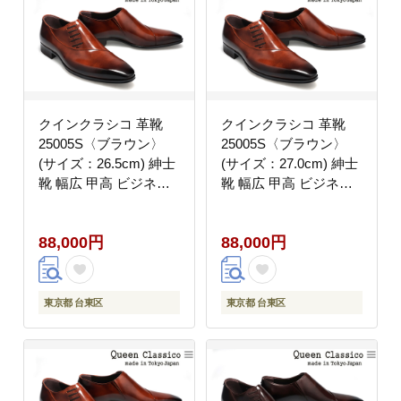
クインクラシコ 革靴
クインクラシコ 革靴
25005S〈ブラウン〉
25005S〈ブラウン〉
(サイズ：26.5cm) 紳士
(サイズ：27.0cm) 紳士
靴 幅広 甲高 ビジネス
靴 幅広 甲高 ビジネス
シューズ サイドレース
シューズ サイドレース
エラスティック スリッ
エラスティック スリッ
88,000円
88,000円
ポン 牛革
ポン 牛革
東京都 台東区
東京都 台東区