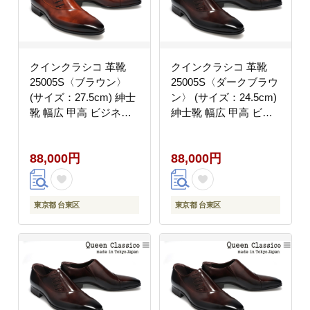
クインクラシコ 革靴
クインクラシコ 革靴
25005S〈ブラウン〉
25005S〈ダークブラウ
(サイズ：27.5cm) 紳士
ン〉 (サイズ：24.5cm)
靴 幅広 甲高 ビジネス
紳士靴 幅広 甲高 ビジ
シューズ サイドレース
ネスシューズ サイドレ
エラスティック スリッ
ース エラスティック ス
88,000円
88,000円
ポン 牛革
リッポン 牛革
東京都 台東区
東京都 台東区