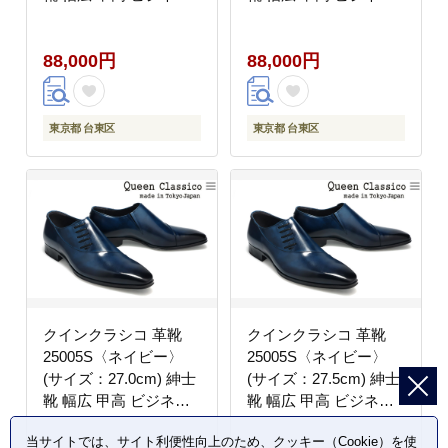
シューズ サイドレース
シューズ サイドレース
エラスティック スリッ
エラスティック スリッ
88,000円
88,000円
ポン 牛革
ポン 牛革
東京都 台東区
東京都 台東区
クインクラシコ 革靴
クインクラシコ 革靴
25005S〈ネイビー〉
25005S〈ネイビー〉
(サイズ：27.0cm) 紳士
(サイズ：27.5cm) 紳士
靴 幅広 甲高 ビジネス
靴 幅広 甲高 ビジネス
シューズ サイドレース
シューズ サイドレース
当サイトでは、サイト利便性向上のため、クッキー（Cookie）を使
エラスティック スリッ
エラスティック スリッ