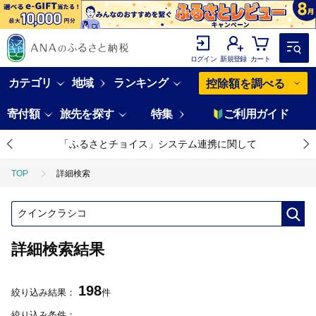
ログイン
新規登録
カート
カテゴリ
地域
ランキング
控除額を調べる
寄付額
旅先を探す
特集
ご利用ガイド
「ふるさとチョイス」システム連携に関して
TOP
詳細検索
詳細検索結果
198
絞り込み結果：
件
絞り込み条件：