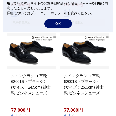
用しています。サイトの閲覧を継続された場合、Cookieの利用に同
88,000円
88,000円
ポン 牛革
ポン 牛革
意したことものといたします。
詳細については
プライバシーポリシー
をお読みください。
東京都 台東区
東京都 台東区
OK
クインクラシコ 革靴
クインクラシコ 革靴
62001S〈ブラック〉
62001S〈ブラック〉
(サイズ：24.5cm) 紳士
(サイズ：25.0cm) 紳士
靴 ビジネスシューズ ス
靴 ビジネスシューズ ス
トレートチップ フォー
トレートチップ フォー
マル 牛革 レベルソ仕上
マル 牛革 レベルソ仕上
77,000円
77,000円
げ
げ