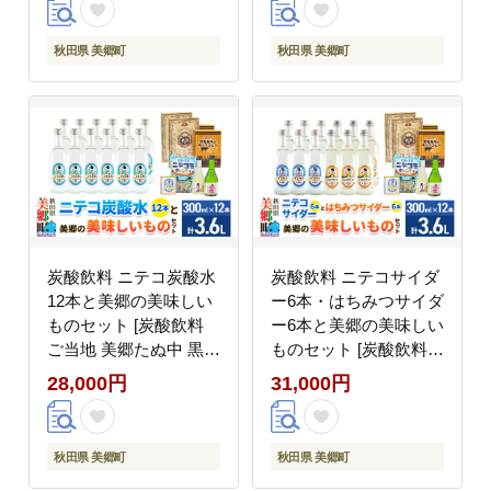
サイダー ドロップ 日本
テコサイダー ドロップ
酒 純米酒 春霞 奥清水
日本酒 純米酒 春霞 奥
秋田県 美郷町
秋田県 美郷町
おいしい 美味 秋田県
清水 おいしい 美味 秋
美郷町]
田県 美郷町]
炭酸飲料 ニテコ炭酸水
炭酸飲料 ニテコサイダ
12本と美郷の美味しい
ー6本・はちみつサイダ
ものセット [炭酸飲料
ー6本と美郷の美味しい
ご当地 美郷たぬ中 黒毛
ものセット [炭酸飲料
和牛 キーマカレー ニテ
ご当地 サイダー 美郷た
28,000円
31,000円
コ玉キャンディ ニテコ
ぬ中 キーマカレー ニテ
サイダー ドロップ 日本
コ玉キャンディ ニテコ
酒 純米酒 春霞 奥清水
サイダー ドロップ 日本
秋田県 美郷町
秋田県 美郷町
おいしい 美味 秋田県
酒 純米酒 春霞 奥清水