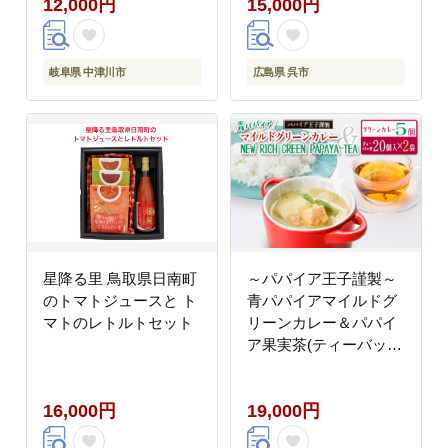
12,000円
15,000円
岐阜県 中津川市
広島県 呉市
星降る里 鳥取県日南町
～パパイア王子謹製～
のトマトジュースと ト
青パパイアマイルドグ
マトのレトルトセット
リーンカレー＆パパイ
ア果実茶(ティーバッグ
20個入り×2袋)
16,000円
19,000円