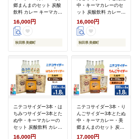
郷まんまのセット 炭酸
中・キーマカレーのセ
飲料 カレー キーマカレ
ット 炭酸飲料 カレー
ー レトルト 中華麺 ま
キーマカレー レトルト
16,000円
16,000円
ぜごはん [ニテコサイダ
中華麺 [ニテコサイダー
ー ご当地 サイダー 炭
りんごサイダー リンゴ
酸飲料 炭酸水 カレー
林檎 ご当地 サイダー
秋田県 美郷町
秋田県 美郷町
キーマカレー レトルト
炭酸飲料 炭酸水 カレー
中華麺 ラーメン まぜご
キーマカレー レトルト
はん セット 秋田県 美
中華麺 ラーメン セット
郷町]
秋田県 美郷町]
ニテコサイダー3本・は
ニテコサイダー3本・り
ちみつサイダー3本とた
んごサイダー3本とたぬ
ぬ中・キーマカレーの
中・キーマカレー・美
セット 炭酸飲料 カレー
郷まんまのセット 炭酸
キーマカレー レトルト
飲料 カレー キーマカレ
16,000円
17,000円