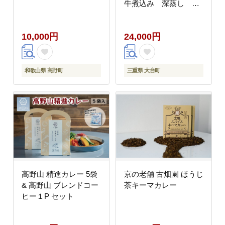
牛煮込み 深蒸し 煎
茶 三重県 大台町
(307)
10,000円
24,000円
和歌山県 高野町
三重県 大台町
高野山 精進カレー 5袋
京の老舗 古畑園 ほうじ
& 高野山 ブレンドコー
茶キーマカレー
ヒー１P セット