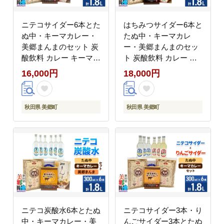
ニテコサイダー6本とた
はちみつサイダー6本と
ぬ中・キーマカレー・
たぬ中・キーマカレ
美郷まんまのセット 炭
ー・美郷まんまのセッ
酸飲料 カレー キーマカ
ト 炭酸飲料 カレー キ
レー レトルト 中華麺
ーマカレー レトルト 中
16,000円
18,000円
まぜごはん [ニテコサイ
華麺 まぜごはん [ニテ
ダー ご当地 サイダー
コサイダー はちみつサ
炭酸飲料 炭酸水 カレー
イダー ハチミツ 蜂蜜
秋田県 美郷町
秋田県 美郷町
キーマカレー レトルト
ご当地 サイダー 炭酸飲
中華麺 ラーメン まぜご
料 炭酸水 カレー キー
はん セット 秋田県 美
マカレー レトルト 中華
郷町]
麺 ラーメン まぜごはん
セット 秋田県 美郷町]
ニテコ炭酸水6本とたぬ
ニテコサイダー3本・り
中・キーマカレー・美
んごサイダー3本とたぬ