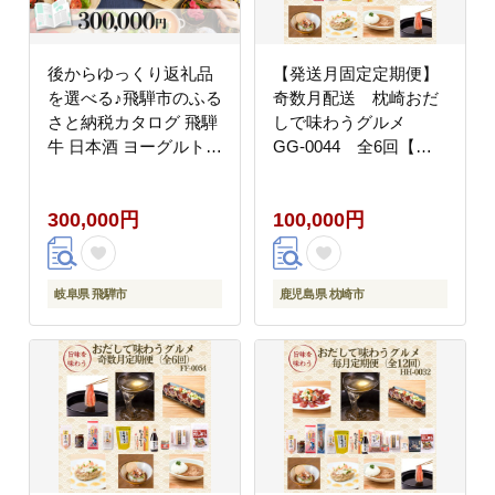
後からゆっくり返礼品
【発送月固定定期便】
を選べる♪飛騨市のふる
奇数月配送 枕崎おだ
さと納税カタログ 飛騨
しで味わうグルメ
牛 日本酒 ヨーグルト
GG-0044 全6回【配
チーズ ハンバーグ など
送不可地域：離島】
約200種類以上
300,000円
100,000円
[HT037CAT]
岐阜県 飛騨市
鹿児島県 枕崎市