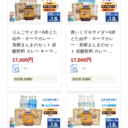
りんごサイダー6本とた
青いミズモサイダー6本
ぬ中・キーマカレー・
とたぬ中・キーマカレ
美郷まんまのセット 炭
ー・美郷まんまのセッ
酸飲料 カレー キーマカ
ト 炭酸飲料 カレー キ
レー レトルト 中華麺
ーマカレー レトルト 中
17,000円
17,000円
まぜごはん [ニテコサイ
華麺 まぜごはん [ニテ
ダー ご当地 サイダー
コサイダー 青いミズモ
炭酸飲料 炭酸水 カレー
サイダー ご当地 サイダ
秋田県 美郷町
秋田県 美郷町
キーマカレー レトルト
ー 炭酸飲料 炭酸水 カ
中華麺 ラーメン まぜご
レー キーマカレー レト
はん セット 秋田県 美
ルト 中華麺 ラーメン
郷町]
まぜごはん セット 秋田
県 美郷町]