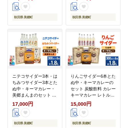
中華麺 [ニテコサイダー
ー レトルト 中華麺 ま
はちみつサイダー ハチ
ぜごはん [ニテコサイダ
ミツ 蜂蜜 ご当地 サイ
ー ご当地 サイダー 炭
秋田県 美郷町
秋田県 美郷町
ダー 炭酸飲料 炭酸水
酸飲料 炭酸水 カレー
カレー キーマカレー レ
キーマカレー レトルト
トルト 中華麺 ラーメン
中華麺 ラーメン まぜご
セット 秋田県 美郷町]
はん セット 秋田県 美
郷町]
ニテコサイダー3本・は
りんごサイダー6本とた
ちみつサイダー3本とた
ぬ中・キーマカレーの
ぬ中・キーマカレー・
セット 炭酸飲料 カレー
美郷まんまのセット 炭
キーマカレー レトルト
酸飲料 カレー キーマカ
中華麺 [ニテコサイダー
17,000円
15,000円
レー レトルト 中華麺
りんごサイダー リンゴ
まぜごはん [ニテコサイ
林檎 ご当地 サイダー
ダー はちみつサイダー
炭酸飲料 炭酸水 カレー
秋田県 美郷町
秋田県 美郷町
ハチミツ 蜂蜜 ご当地
キーマカレー レトルト