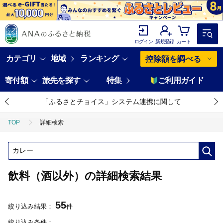
ログイン
新規登録
カート
カテゴリ
地域
ランキング
控除額を調べる
寄付額
旅先を探す
特集
ご利用ガイド
「ふるさとチョイス」システム連携に関して
TOP
詳細検索
飲料（酒以外）の詳細検索結果
55
絞り込み結果：
件
絞り込み条件：