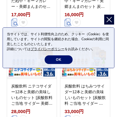
たぬ中・キーマカレ
中・キーマカレー・美
ー・美郷まんまのセッ
郷まんまのセット 炭酸
ト 炭酸飲料 カレー キ
飲料 カレー キーマカレ
17,000円
16,000円
ーマカレー レトルト 中
ー レトルト 中華麺 ま
華麺 まぜごはん [ニテ
ぜごはん [ニテコサイダ
コサイダー 青いミズモ
ー ご当地 サイダー 炭
秋田県 美郷町
秋田県 美郷町
当サイトでは、サイト利便性向上のため、クッキー（Cookie）を使
サイダー ご当地 サイダ
酸飲料 炭酸水 カレー
用しています。サイトの閲覧を継続された場合、Cookieの利用に同
ー 炭酸飲料 炭酸水 カ
キーマカレー レトルト
意したことものといたします。
レー キーマカレー レト
中華麺 ラーメン まぜご
詳細については
プライバシーポリシー
をお読みください。
ルト 中華麺 ラーメン
はん セット 秋田県 美
まぜごはん セット 秋田
郷町]
OK
県 美郷町]
炭酸飲料 ニテコサイダ
炭酸飲料 はちみつサイ
ー12本と美郷の美味し
ダー12本と美郷の美味
いものセット [炭酸飲料
しいものセット [炭酸飲
ご当地 サイダー 美郷た
料 ご当地 サイダー 美
ぬ中 キーマカレー ニテ
郷たぬ中 キーマカレー
28,000円
33,000円
コ玉キャンディ ニテコ
ニテコ玉キャンディ ニ