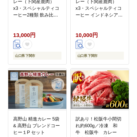
レー（下関産鹿肉）
レー（下関産鹿肉）
x3・スペシャルティコ
x3・スペシャルティコ
ーヒー2種類 飲み比べ
ーヒー インドネシア
（インドネシア・エチ
100g
オピア 各100g） お取
13,000円
10,000円
り寄せ
山口県 下関市
山口県 下関市
高野山 精進カレー 5袋
訳あり！松阪牛小間切
& 高野山 ブレンドコー
れ約600g／冷凍 和
ヒー１P セット
牛 松阪牛 カレー