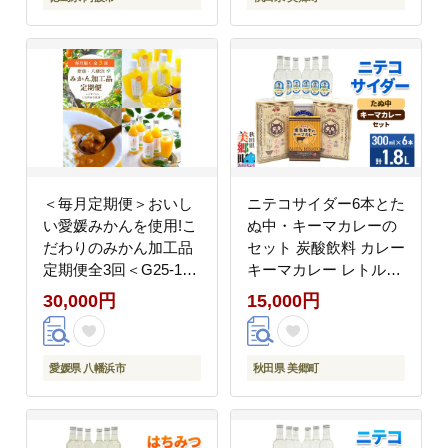
バーグ プレゼント ギフ
はん セット 秋田県 美
ト 贈答 お取り寄せ グ
郷町]
ルメ 常温保存 長期保存
備蓄 防災 送料無料 徳
島県 阿波市 アグリベス
ト
＜毎月定期便＞おいし
ニテコサイダー6本とた
い愛媛みかんを使用!こ
ぬ中・キーマカレーの
だわりのみかん加工品
セット 炭酸飲料 カレー
定期便全3回＜G25-153
キーマカレー レトルト
＞_定期便 ミカン ジュ
中華麺 [ニテコサイダー
30,000円
15,000円
ース みかん ゼリー カ
ご当地 サイダー 炭酸飲
レー フルーツ 果物 柑
料 炭酸水 カレー キー
橘 くだもの 産地直送
マカレー レトルト 中華
愛媛県 八幡浜市
秋田県 美郷町
産直 愛媛 食べ比べ 国
麺 ラーメン セット 秋
産 詰合せ 【4012887】
田県 美郷町]
YWTAP095