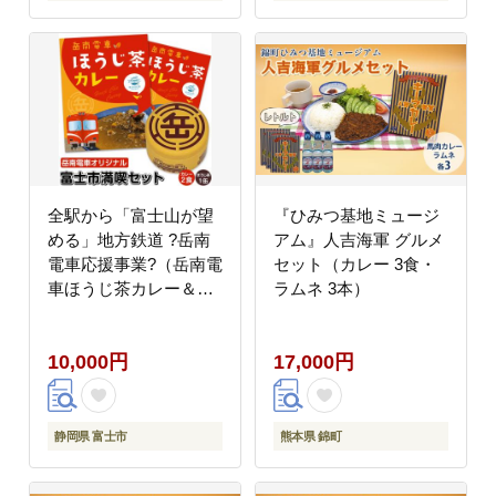
全駅から「富士山が望
『ひみつ基地ミュージ
める」地方鉄道 ?岳南
アム』人吉海軍 グルメ
電車応援事業?（岳南電
セット（カレー 3食・
車ほうじ茶カレー＆機
ラムネ 3本）
関車がデザインされた
「機缶茶」（ほうじ
10,000円
17,000円
茶）富士市満喫セッ
ト） [sf002-213]
静岡県 富士市
熊本県 錦町