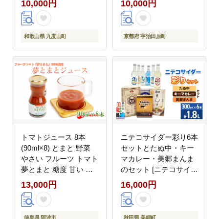
10,000円
10,000円
和歌山県 九度山町
京都府 宇治田原町
トマトジュース 8本
ニテコサイダー彩り6本
(90ml×8) とまと 野菜
セットとたぬ中・キー
やさい フルーツ トマト
マカレー・美郷まんま
夢とまと 糖度 甘い リ
のセット [ニテコサイダ
コピン 健康 美容 ソー
ー ご当地 サイダー 炭
13,000円
16,000円
ス ケチャップ 調味料
酸飲料 炭酸水 カレー
バスタ スパゲティー ピ
キーマカレー レトルト
ザ スープ カレー ハン
中華麺 ラーメン まぜご
徳島県 阿波市
秋田県 美郷町