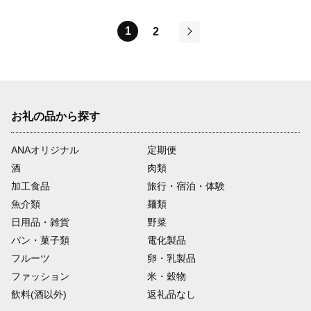
美郷町]
おいしい 美味 秋田県
美郷町]
1
2
次
お礼の品から探す
ANAオリジナル
定期便
酒
肉類
加工食品
旅行・宿泊・体験
魚介類
麺類
日用品・雑貨
野菜
パン・菓子類
電化製品
フルーツ
卵・乳製品
ファッション
米・穀物
飲料(酒以外)
返礼品なし