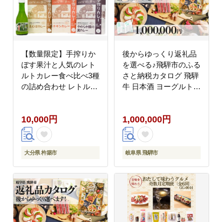
【数量限定】手搾りか
後からゆっくり返礼品
ぼす果汁と人気のレト
を選べる♪飛騨市のふる
ルトカレー食べ比べ3種
さと納税カタログ 飛騨
の詰め合わせ レトルト
牛 日本酒 ヨーグルト
カレー食べ比べ＜125-
チーズ ハンバーグ など
003＞
約200種類以上
10,000円
1,000,000円
[HT002CAT]
大分県 杵築市
岐阜県 飛騨市