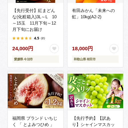
【先行受付】紅まどん
有田みかん「未来への
な(化粧箱入)3L～L 10
虹」10kg(A2-2)
～15玉 11月下旬～12
月下旬にお届け
4.5
（2）
24,000円
18,000円
愛媛県 今治市
和歌山県 有田市
福岡県 ブランド いちじ
【先行予約】【訳あ
く 「 とよみつひめ 」
り】シャインマスカッ