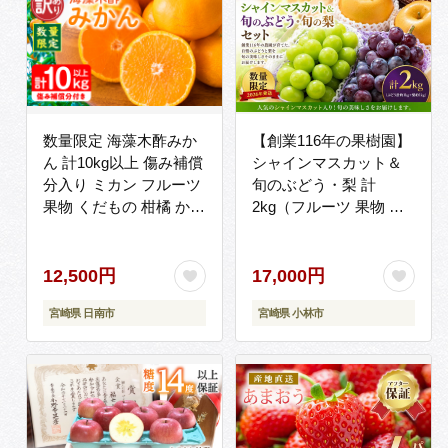
数量限定 海藻木酢みか
【創業116年の果樹園】
ん 計10kg以上 傷み補償
シャインマスカット＆
分入り ミカン フルーツ
旬のぶどう・梨 計
果物 くだもの 柑橘 かん
2kg（フルーツ 果物 く
きつ オレンジ 訳あり 国
だもの シャインマスカ
産 期間限定 旬の味覚 み
ット ブドウ 2026 贈答
かんジュース 食品 家庭
用 プレゼント 限定）
12,500円
17,000円
用 家族用 B品 わけあり
宮崎県 日南市
宮崎県 小林市
大容量 デザート おやつ
おすすめ おすそ分け ご
褒美 産地直送 宮崎県 日
南市 送料無料_BBV4-25