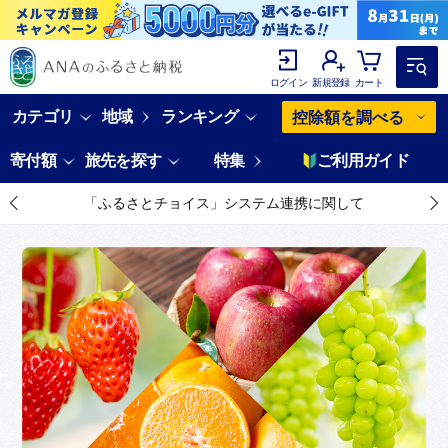
ログイン
新規登録
カート
カテゴリ
地域
ランキング
控除額を調べる
寄付額
旅先を探す
特集
ご利用ガイド
「ふるさとチョイス」システム連携に関して