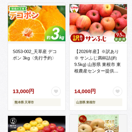
S053-002_天草産 デコ
【2026年産】※訳あり
ポン 3kg〈先行予約〉
※ サンふじ満杯詰(約
9.5kg) 山形県 東根市 東
根農産センター提供
hi027-204-r8
13,000円
14,000円
熊本県 天草市
山形県 東根市