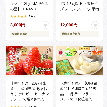
ひめ 1.2kg【JAほたる
1玉 1.6kg以上 大玉サイ
の里】_HA0278
ズ メロン フルーツ 果物
5.0
（1）
8,000円
12,000円
福岡県 宗像市
北海道 富良野市
【先行予約／2027年出
《先行予約》 【GI登録
荷】【福岡県産 あまお
産品】 令和8年産 特秀
う 】テレビ 「 ヒルナン
品「山形ラ・フラン
デス 」 で紹介されまし
ス」2kg 《化粧箱入
た！ 訳あり グランデ等
り》 L - 5L サイズおま
2.5
（2）