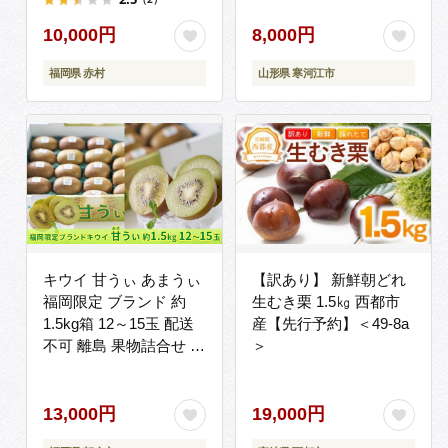
級 約250-270ｇ×６Ｐ
かせ 山形県産 2026年産
いちご イチゴ 苺 博多
【2026年11月中旬頃か
10,000円
8,000円
デザート 果物 くだもの
ら12月末頃発送予定】
福岡県 赤村
山形県 寒河江市
フルーツ ジャム スムー
008-B-AF017
ジー ケーキ に 先行予約
数量限定 TV紹介 人気
おすすめ 送料無料
3W13
キウイ 甘うぃ あまうぃ
【訳あり】 新鮮朝どれ
福岡限定 ブランド 約
生むき栗 1.5㎏ 西都市
1.5kg箱 12～15玉 配送
産【先行予約】＜49-8a
不可 離島 果物詰合せ フ
＞
ルーツ
13,000円
19,000円