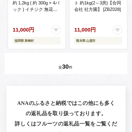
約 1.2kg ( 約 300g × 4パ
ト 約1kg(2～3房)【合同
ック ) イチジク 無花果
会社 社方園】 [ZBZ028]
国産 フルーツ 果物 食物
繊維 美容 送料無料 3S2
11,000円
11,000円
福岡県 東峰村
熊本県 山鹿市
30
全
件
ANAのふるさと納税ではこの他にも多く
の返礼品を取り扱っております。
詳しくはフルーツの返礼品一覧をご覧くだ