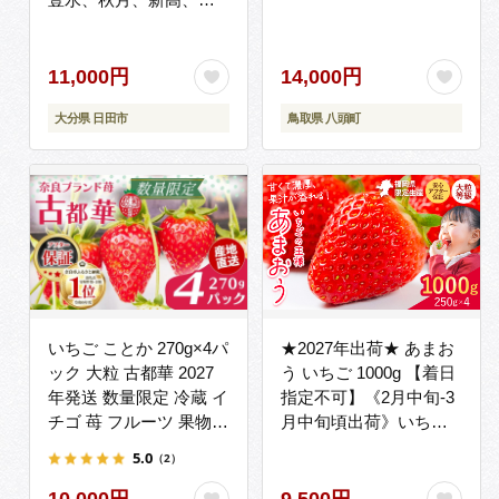
興) 日田市 / 南国フル
ーツ株式会社 なし 梨 果
物 フルーツ【配送不可
11,000円
14,000円
地域：離島】[ARET007]
大分県 日田市
鳥取県 八頭町
いちご ことか 270g×4パ
★2027年出荷★ あまお
ック 大粒 古都華 2027
う いちご 1000g 【着日
年発送 数量限定 冷蔵 イ
指定不可】《2月中旬-3
チゴ 苺 フルーツ 果物
月中旬頃出荷》いちご
小分け ブランドいちご
イチゴ フルーツ 特産品
5.0
（2）
甘い おすすめ 贈答 プレ
---
ゼント ギフト 奈良県 奈
kr_ckramar_q2_26_9500_100
10,000円
9,500円