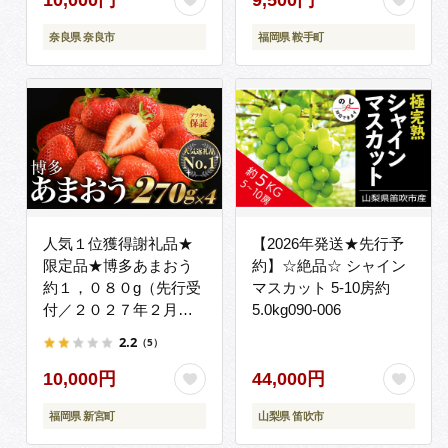
良市 いちご農家だるま
--
奈良県 奈良市
福岡県 鞍手町
人気１位獲得謝礼品★
【2026年発送★先行予
限定品★博多あまおう
約】☆絶品☆ シャイン
約１，０８０g（先行受
マスカット 5-10房約
付／２０２７年２月以
5.0kg090-006
降発送）.A1609【あま
2.2
（5）
おう】
10,000円
44,000円
福岡県 新宮町
山梨県 笛吹市