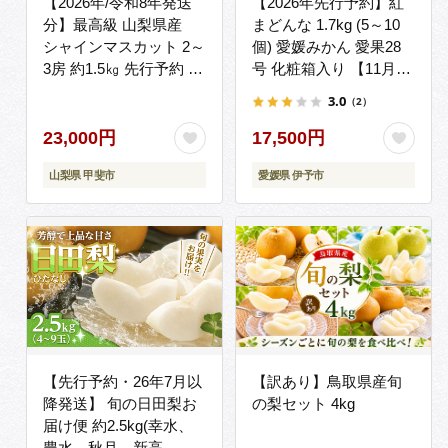
【2026年/令和8年発送
【2026年先行予約】紅
分】最高級 山梨県産
まどんな 1.7kg (5～10
シャインマスカット 2～
個) 愛媛みかん 愛果28
3房 約1.5㎏ 先行予約 産
号 化粧箱入り 【11月下
地直送 フルーツ 果物 く
旬より順次発送予定】
3.0
（2）
だもの ぶどう ブドウ 葡
紅マドンナ まどんな マ
萄 シャイン シャインマ
ドンナ みかん ミカン 蜜
23,000円
17,500円
スカット 新鮮 人気 おす
柑 果物 くだもの フルー
山梨県 甲斐市
愛媛県 伊予市
すめ 国産 贈答 ギフト
ツ 柑橘 かんきつ 柑橘類
お取り寄せ 山梨 甲斐市
愛媛果試第28号 あいか
AN-11
ギフト 贈り物 贈答用 お
すすめ 人気 お取り寄せ
国産 愛媛 伊予市｜B36
【先行予約・26年7月以
【訳あり】鳥取県産旬
降発送】 旬の日田梨お
の梨セット 4kg
届け便 約2.5kg(幸水、
豊水、秋月、新高、新