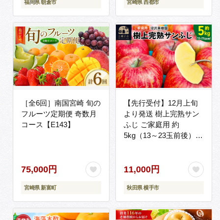
福岡県 朝倉市
宮崎県 西都市
［全6回］南国宮崎 旬の
【先行受付】12月上旬
フルーツ定期便 奇数月
より発送 樹上完熟サン
コース【E143】
ふじ ご家庭用 約
5kg（13～23玉前後）
[先行予約 サンふじ サン
フジ 林檎 リンゴ 家庭用
不揃い おまかせ 【りん
75,000円
11,000円
ご】特集]
宮崎県 新富町
秋田県 横手市