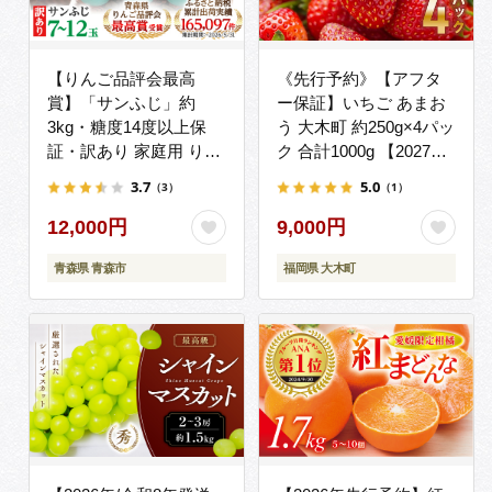
【りんご品評会最高
《先行予約》【アフタ
賞】「サンふじ」約
ー保証】いちご あまお
3kg・糖度14度以上保
う 大木町 約250g×4パッ
証・訳あり 家庭用 りん
ク 合計1000g 【2027年
ご【配送不可地域：離
1月～3月に順次出荷予
3.7
5.0
（3）
（1）
島】
定】 イチゴ あかい まる
い おおきい うまい
12,000円
9,000円
CB223
青森県 青森市
福岡県 大木町