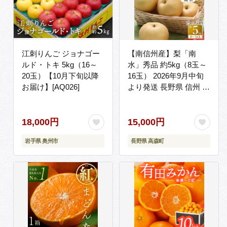
江刺りんご ジョナゴー
【南信州産】梨「南
ルド・トキ 5kg（16～
水」秀品 約5kg（8玉～
20玉）【10月下旬以降
16玉） 2026年9月中旬
お届け】[AQ026]
より発送 長野県 信州 高
森町 産地直送 果物 くだ
もの なし ナシ 和梨 旬
旬の果物 旬の梨 なんす
18,000円
15,000円
い ギフト 贈答 JAみな
岩手県 奥州市
長野県 高森町
み信州