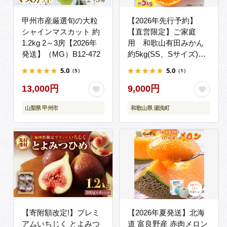
甲州市産厳選旬の大粒
【2026年先行予約】
シャインマスカット 約
【直営限定】ご家庭
1.2kg 2～3房【2026年
用 和歌山有田みかん
発送】（MG）B12-472
約5kg(SS、Sサイズ)
【湯浅町】_ZJ6097
5.0
5.0
（5）
（1）
13,000円
9,000円
山梨県 甲州市
和歌山県 湯浅町
【寄附額改定!】プレミ
【2026年夏発送】北海
アムいちじく とよみつ
道 富良野産 赤肉メロン