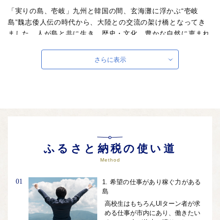
「実りの島、壱岐」九州と韓国の間、玄海灘に浮かぶ“壱岐
島”魏志倭人伝の時代から、大陸との交流の架け橋となってき
ました。人が島と共に生き、歴史・文化、豊かな自然に恵まれ
た、日本の原風景の残る島です。麦焼酎発祥の地、WTO（世
界貿易機関）から地理的表示認定を受けた「壱岐焼酎」。壱岐
さらに表示
牛、ウニ、海産物など、豊饒な自然が育むS級食材。国特別史
跡「原の辻遺跡」大小1,000の神社・仏閣、多くのパワースポ
ット。白砂青松、美しいエメラルドグリーンの海。住む人に、
訪れる人に様々な“実り”をもたらします。
自治体ホームページは
こちら
（外部サイト）
外部サイトへ遷移します。
個人情報の保護は遷移先サイトの方針に従います。
ふるさと納税の使い道
Method
01
1. 希望の仕事があり稼ぐ力がある
島
高校生はもちろんUIターン者が求
める仕事が市内にあり、働きたい