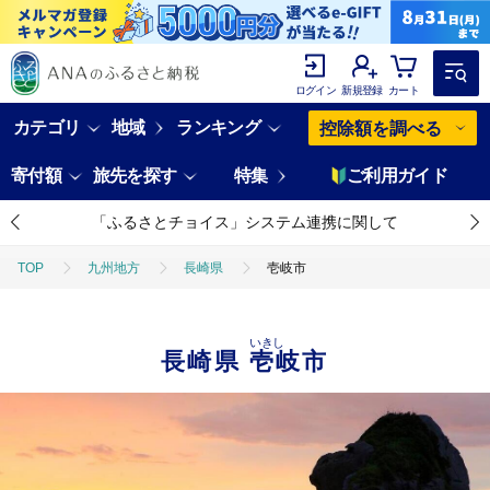
ログイン
新規登録
カート
カテゴリ
地域
ランキング
控除額を調べる
寄付額
旅先を探す
特集
ご利用ガイド
「ふるさとチョイス」システム連携に関して
TOP
九州地方
長崎県
壱岐市
いきし
長崎県
壱岐市