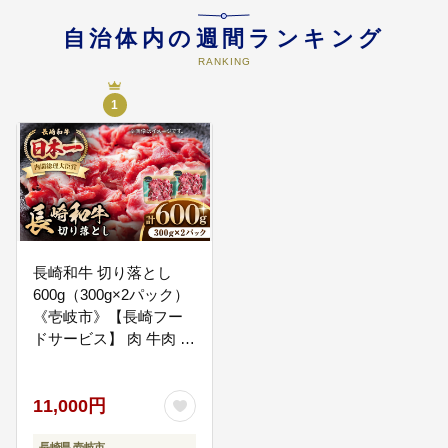
自治体内の週間ランキング
RANKING
1
長崎和牛 切り落とし
600g（300g×2パック）
《壱岐市》【長崎フー
ドサービス】 肉 牛肉 赤
身 小分け 国産 切落し
切り落し 冷凍配送
11,000円
11000 11000円 [JEP008]
長崎県 壱岐市