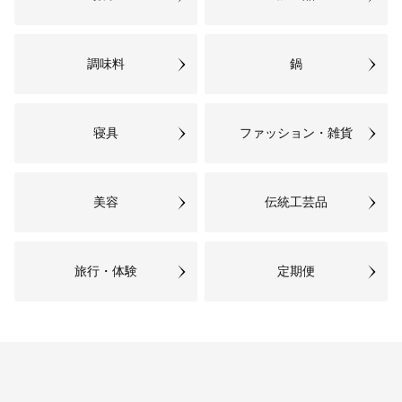
07
7. その他 特に指定がない場合
は、必要な事業に活用させていた
だきます。
調味料
鍋
特に指定がない場合は、必要な事
業に活用させていただきます。
寝具
ファッション・雑貨
美容
伝統工芸品
旅行・体験
定期便