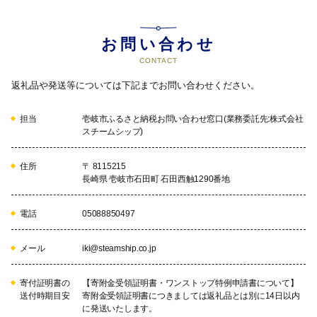
お問い合わせ
CONTACT
返礼品や発送等については下記までお問い合わせください。
担当
壱岐市ふるさと納税お問い合わせ窓口(業務委託先:株式会社
スチームシップ)
住所
〒 8115215
長崎県 壱岐市石田町 石田西触1290番地
電話
05088850497
メール
iki@steamship.co.jp
寄付証明書の
【寄附金受領証明書・ワンストップ特例申請書について】
送付時期目安
寄附金受領証明書につきましては返礼品とは別に14日以内
に発送いたします。