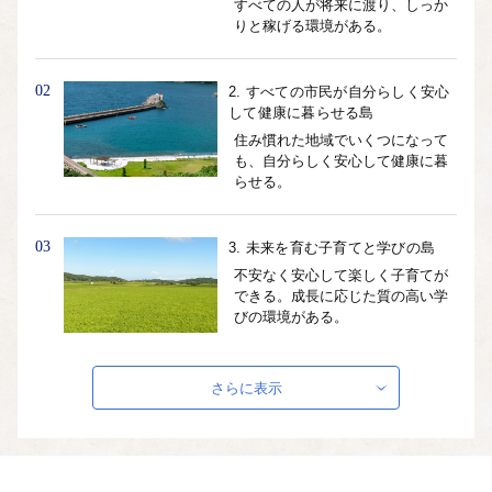
すべての人が将来に渡り、しっか
りと稼げる環境がある。
02
2. すべての市民が自分らしく安心
して健康に暮らせる島
住み慣れた地域でいくつになって
も、自分らしく安心して健康に暮
らせる。
03
3. 未来を育む子育てと学びの島
不安なく安心して楽しく子育てが
できる。成長に応じた質の高い学
びの環境がある。
04
さらに表示
4. 地域の価値と新しい人の流れが
未来をつくる島
国内外の多くの観光客や UI ターン
者、島外の企業が壱岐に関心を持
ち、壱岐を訪れたり、島内で事業