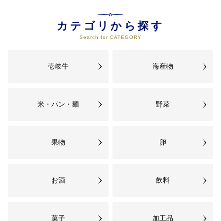
を始めたり、島外で壱岐のものを
購入したりして壱岐を応援してい
る。
カテゴリから探す
Search for CATEGORY
05
5. 持続可能な社会基盤が整い安全
な暮らしを守る島
壱岐牛
海産物
様々なテクノロジーが浸透し、便
利な暮らしが実現している。様々
なインフラが時代に合わせて長寿
命化し、持続可能な生活の基盤が
米・パン・麺
野菜
整備されている。
06
6. 効率的で質が高く持続可能な行
果物
卵
政力を備えた島
効率的で質が高く、持続可能なま
ちづくり施策が展開されている。
お酒
飲料
デジタル技術を活用し、市民が窓
口でも自宅でも便利に行政サービ
スを受けることができる。
菓子
加工品