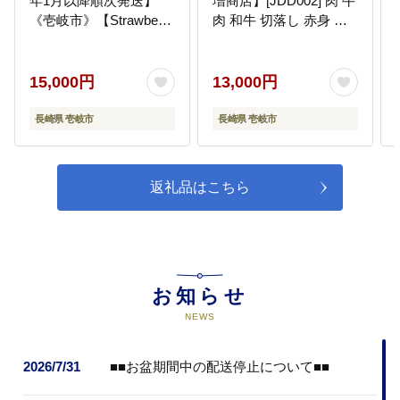
年1月以降順次発送】
増商店】[JDD002] 肉 牛
《壱岐市》【Strawberry
肉 和牛 切落し 赤身 小
Gang】 [JEM001] セッ
間切れ のし ギフト プレ
ト いちご イチゴ 苺 定
ゼント 13000 13000円
期便 果物 フルーツ スム
15,000円
13,000円
ージー 15000 15000円
長崎県 壱岐市
長崎県 壱岐市
返礼品はこちら
お知らせ
NEWS
2026/7/31
■■お盆期間中の配送停止について■■