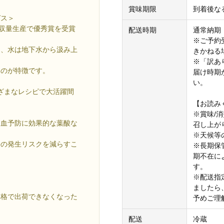
賞味期限
到着後な
ガス＞
高収量生産で優秀賞を受賞
配送時期
通常納期
※ご予約
り、水は地下水から汲み上
きかねる
※「訳あ
いのが特徴です。
届け時期
い。
ざまなレシピで大活躍間
【お読み
※賞味/
貧血予防に効果的な葉酸な
召し上が
※天候等
害の発生リスクを減らすこ
※長期保
期不在に
す。
※配送指
ましたら
規格で出荷できなくなった
予めご理
配送
冷蔵