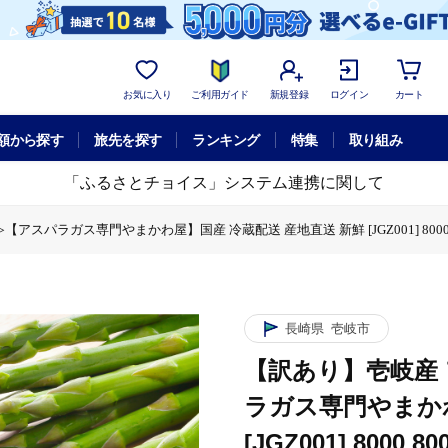
お気に入り
ご利用ガイド
新規登録
ログイン
カート
額から探す
旅先を探す
ランキング
特集
取り組み
「ふるさとチョイス」システム連携に関して
アスパラガス専門やまかわ屋】国産 冷蔵配送 産地直送 新鮮 [JGZ001] 8000 
 1kg ≪壱岐市≫【アスパラガス専門やまかわ屋】国産 冷蔵配送 産地直送 新鮮 [JGZ
長崎県
壱岐市
【訳あり】壱岐産 
ラガス専門やまかわ
[JGZ001] 8000 8