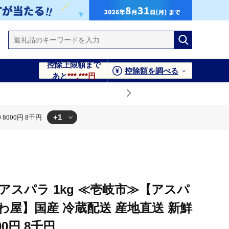
控除上限額まで
控除額を調べる
あと
***,***円
+1
8000円 8千円
001] 8000 8000円 8千円
アスパラ 1kg ≪壱岐市≫【アスパ
屋】国産 冷蔵配送 産地直送 新鮮
000円 8千円