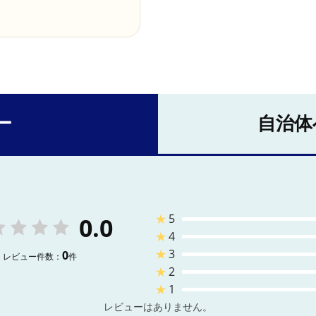
ー
自治体
★
5
0.0
★
4
★
3
0
レビュー件数：
件
★
2
★
1
レビューはありません。