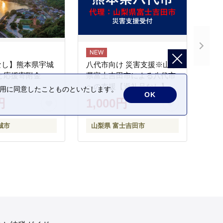
なし】熊本県宇城
八代市向け 災害支援※山梨
と応援寄附金
県富士吉田市による八代市
への支援【返礼品なし】
の利用に同意したことものといたします。
OK
円
1,000円
城市
山梨県 富士吉田市