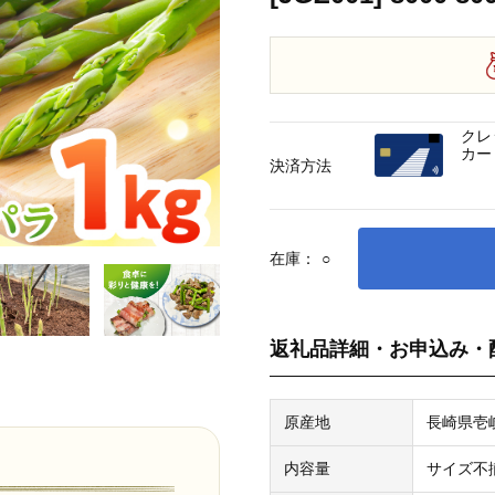
クレ
カー
決済方法
在庫：
○
返礼品詳細・お申込み・
原産地
長崎県壱
内容量
サイズ不揃