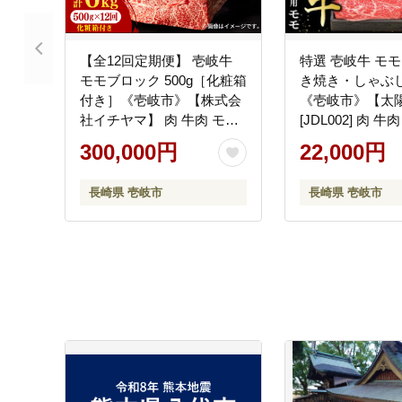
【全12回定期便】 壱岐牛
特選 壱岐牛 モモ 
モモブロック 500g［化粧箱
き焼き・しゃぶ
付き］《壱岐市》【株式会
《壱岐市》【太
社イチヤマ】 肉 牛肉 モモ
[JDL002] 肉 牛
ブロック ステーキ BBQ
き しゃぶしゃぶ
300,000円
22,000円
[JFE097] 300000 300000円
22000 22000円
30万円
長崎県 壱岐市
長崎県 壱岐市