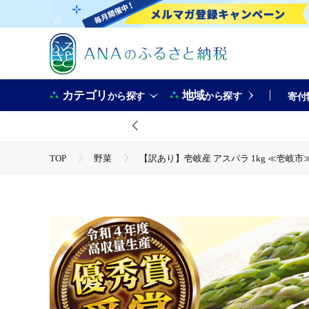
カテゴリ
地域
から探す
から探す
寄付
TOP
野菜
【訳あり】壱岐産 アスパラ 1kg ≪壱岐市≫【
TOP
野菜
ほかの野菜
【訳あり】壱岐産 アスパラ