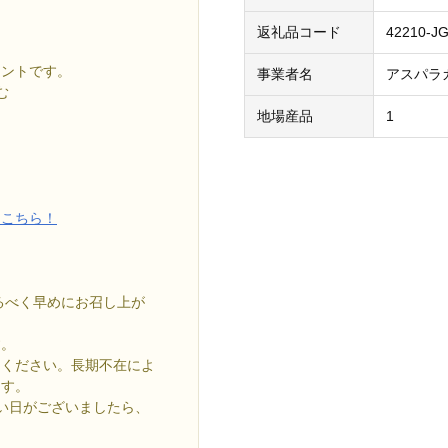
返礼品コード
42210-J
イントです。
事業者名
アスパラ
む
地場産品
1
はこちら！
るべく早めにお召し上が
す。
りください。長期不在によ
ます。
い日がございましたら、