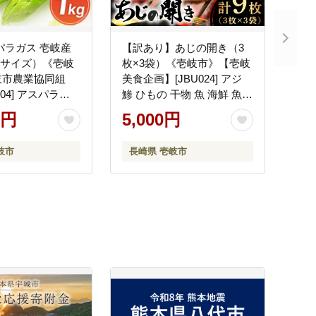
パラガス 壱岐産
【訳あり】あじの開き（3
2Lサイズ）《壱岐
枚×3袋）《壱岐市》【壱岐
岐市農業協同組
美食企画】[JBU024] アジ
004] アスパラ
鯵 ひもの 干物 魚 海鮮 魚介
000円
和食 [JBU024]
0円
5,000円
岐市
長崎県 壱岐市