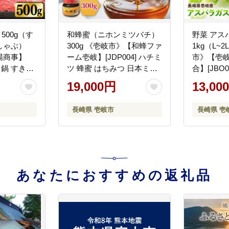
500g（す
和蜂蜜（ニホンミツバチ）
野菜 アス
しゃぶ）
300g 《壱岐市》【和蜂ファ
1kg（L~
陽商事】
ーム壱岐】[JDP004] ハチミ
市》【壱
肉 鍋 すき焼
ツ 蜂蜜 はちみつ 日本ミツ
合】[JBO
 薄切り
バチ 19000 19000円
13000 13
19,000円
13,00
 2万円
長崎県 壱岐市
長崎県 壱
あなたにおすすめの返礼品