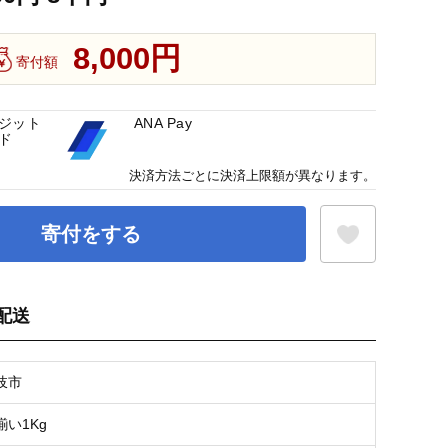
8,000円
寄付額
ジット
ANA Pay
ド
決済方法ごとに決済上限額が異なります。
寄付をする
配送
お気に入り登録
岐市
い1Kg