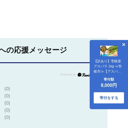
への応援メッセージ
【訳あり】壱岐産
アスパラ 1kg ≪壱
岐市≫【アスパラ
ガス専門やまかわ
寄付額
屋】国産 冷蔵配送
8,000円
産地直送 新鮮
(0)
[JGZ001] 8000
(0)
8000円 8千円
寄付をする
(0)
(0)
(0)