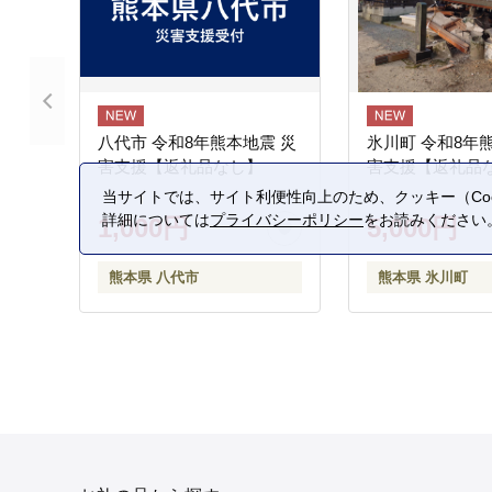
八代市 令和8年熊本地震 災
氷川町 令和8年
害支援【返礼品なし】
害支援【返礼品
当サイトでは、サイト利便性向上のため、クッキー（Coo
詳細については
プライバシーポリシー
をお読みください
1,000円
5,000円
熊本県 八代市
熊本県 氷川町