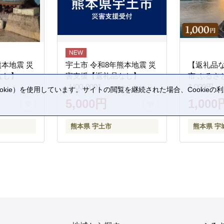
熊本地震 災
宇土市 令和8年熊本地震 災
【返礼品
なし】
害支援【返礼品なし】
市 ふるさ
_U00-0001
1,000円
kie）を使用しています。サイトの閲覧を継続された場合、Cookie
。
5,000円
1,000
熊本県 宇土市
熊本県 宇