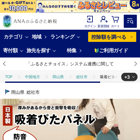
ログイン
新規登録
カート
カテゴリ
地域
ランキング
控除額を調べる
寄付額
旅先を探す
特集
ご利用ガイド
「ふるさとチョイス」システム連携に関して
+3
TOP
中国地方
岡山県
総社市
吸着ピタパネル（ベージュ
TOP
日用品・雑貨
吸着ピタパネル（ベージュ・ブラウン）050-00
岡山県
総社市
TOP
日用品・雑貨
インテリア雑貨
吸着ピタパネル（ベージュ
TOP
日用品・雑貨
ほかの雑貨・日用品
吸着ピタパネル（ベー