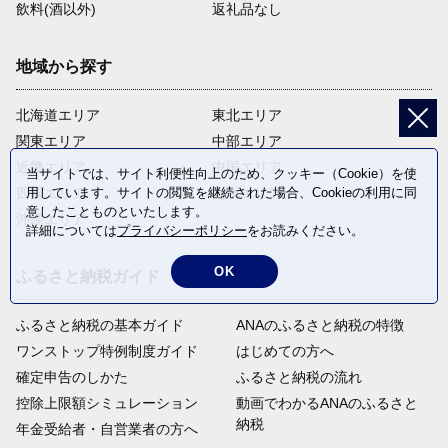
飲料(酒以外)
返礼品なし
地域から探す
北海道エリア
東北エリア
関東エリア
中部エリア
近畿エリア
中国エリア
当サイトでは、サイト利便性向上のため、クッキー（Cookie）を使
用しています。サイトの閲覧を継続された場合、Cookieの利用に同
四国エリア
九州エリア
意したことものといたします。
沖縄エリア
詳細については
プライバシーポリシー
をお読みください。
OK
ふるさと納税ガイド
ふるさと納税の基本ガイド
ANAのふるさと納税の特徴
ワンストップ特例制度ガイド
はじめての方へ
確定申告のしかた
ふるさと納税の流れ
控除上限額シミュレーション
動画でわかるANAのふるさと
納税
年金受給者・自営業者の方へ