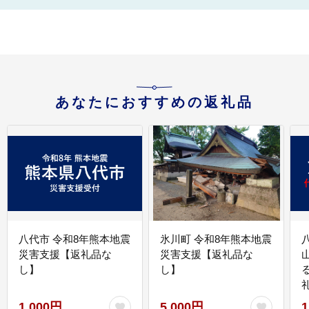
あなたにおすすめの返礼品
八代市 令和8年熊本地震
氷川町 令和8年熊本地震
災害支援【返礼品な
災害支援【返礼品な
し】
し】
1,000円
5,000円
1