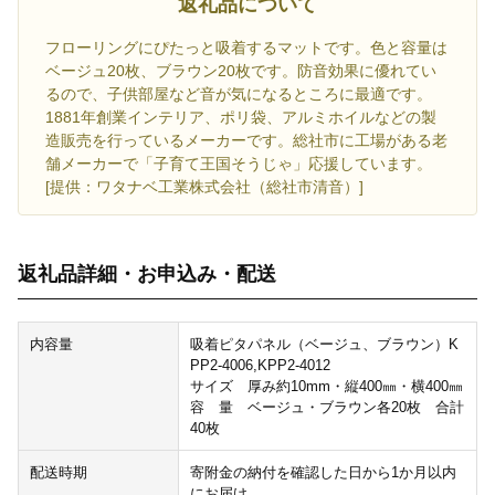
返礼品について
フローリングにぴたっと吸着するマットです。色と容量は
ベージュ20枚、ブラウン20枚です。防音効果に優れてい
るので、子供部屋など音が気になるところに最適です。
1881年創業インテリア、ポリ袋、アルミホイルなどの製
造販売を行っているメーカーです。総社市に工場がある老
舗メーカーで「子育て王国そうじゃ」応援しています。
[提供：ワタナベ工業株式会社（総社市清音）]
返礼品詳細・お申込み・配送
内容量
吸着ピタパネル（ベージュ、ブラウン）K
PP2-4006,KPP2-4012
サイズ 厚み約10mm・縦400㎜・横400㎜
容 量 ベージュ・ブラウン各20枚 合計
40枚
配送時期
寄附金の納付を確認した日から1か月以内
にお届け