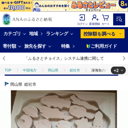
ログイン
新規登録
カート
カテゴリ
地域
ランキング
控除額を調べる
寄付額
旅先を探す
特集
ご利用ガイド
「ふるさとチョイス」システム連携に関して
+2
TOP
中国地方
岡山県
総社市
深海魚のパズル019-00
TOP
日用品・雑貨
深海魚のパズル019-005
岡山県
総社市
TOP
日用品・雑貨
ほかの雑貨・日用品
深海魚のパズル019-