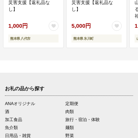
災害支援【返礼品な
災害支援【返礼品な
し】
し】
1,000円
5,000円
1
熊本県 八代市
熊本県 氷川町
お礼の品から探す
ANAオリジナル
定期便
酒
肉類
加工食品
旅行・宿泊・体験
魚介類
麺類
日用品・雑貨
野菜