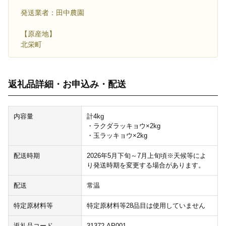
発送業者：田中農園
【原産地】
北栄町
返礼品詳細・お申込み・配送
内容量
計4kg
・ラクダラッキョウ×2kg
・玉ラッキョウ×2kg
配送時期
2026年5月下旬～7月上旬頃※天候等によ
り発送時期を変更する場合があります。
配送
常温
特定原材料等
特定原材料等28品目は使用していません
返礼品コード
31372-AP001