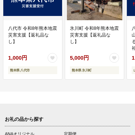
八代市 令和8年熊本地震
氷川町 令和8年熊本地震
災害支援【返礼品な
災害支援【返礼品な
し】
し】
1,000円
5,000円
1
熊本県 八代市
熊本県 氷川町
お礼の品から探す
ANAオリジナル
定期便