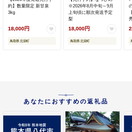
約】数量限定 新甘泉
※2026年8月中旬～9月
3kg
上旬頃に順次発送予定
梨
18,000円
18,000円
2
鳥取県 北栄町
鳥取県 北栄町
あなたにおすすめの返礼品