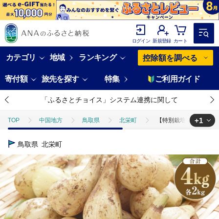
ログイン
新規登録
カート
カテゴリ
地域
ランキング
控除額を調べる
寄付額
旅先を探す
特集
ご利用ガイド
「ふるさとチョイス」システム連携に関して
+1
TOP
中国地方
鳥取県
北栄町
【特別栽培】生ラッキョウ
TOP
野菜
ほかの野菜
【特別栽培】生ラッキョウ 計 4kg 
鳥取県
北栄町