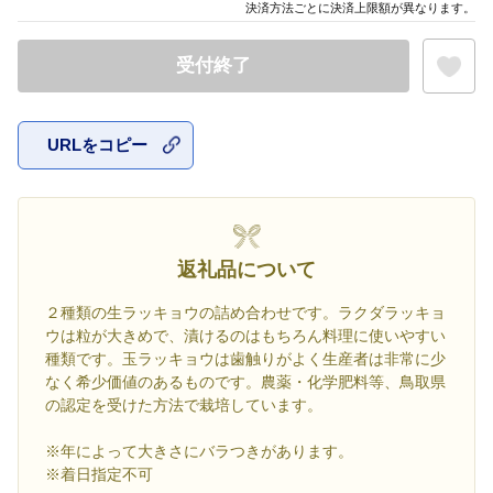
決済方法ごとに決済上限額が異なります。
受付終了
URLをコピー
お気に入
返礼品について
２種類の生ラッキョウの詰め合わせです。ラクダラッキョ
ウは粒が大きめで、漬けるのはもちろん料理に使いやすい
種類です。玉ラッキョウは歯触りがよく生産者は非常に少
なく希少価値のあるものです。農薬・化学肥料等、鳥取県
の認定を受けた方法で栽培しています。
※年によって大きさにバラつきがあります。
※着日指定不可