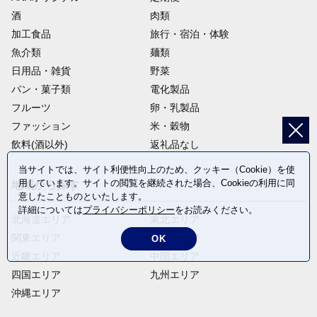
酒
肉類
加工食品
旅行・宿泊・体験
魚介類
麺類
日用品・雑貨
野菜
パン・菓子類
電化製品
フルーツ
卵・乳製品
ファッション
米・穀物
飲料(酒以外)
返礼品なし
当サイトでは、サイト利便性向上のため、クッキー（Cookie）を使
用しています。サイトの閲覧を継続された場合、Cookieの利用に同
地域から探す
意したことものといたします。
詳細については
プライバシーポリシー
をお読みください。
北海道エリア
東北エリア
関東エリア
中部エリア
OK
近畿エリア
中国エリア
四国エリア
九州エリア
沖縄エリア