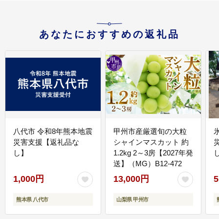
あなたにおすすめの返礼品
八代市 令和8年熊本地震
甲州市産厳選旬の大粒
災害支援【返礼品な
シャインマスカット 約
し】
1.2kg 2～3房【2027年発
送】（MG）B12-472
1,000円
13,000円
5
熊本県 八代市
山梨県 甲州市