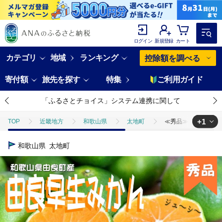
ログイン
新規登録
カート
カテゴリ
地域
ランキング
控除額を調べる
寄付額
旅先を探す
特集
ご利用ガイド
「ふるさとチョイス」システム連携に関して
+1
TOP
近畿地方
和歌山県
太地町
≪秀品≫和歌山由良町産
TOP
フルーツ
≪秀品≫和歌山由良町産 由良早生みかん 約5kg サイ
和歌山県
太地町