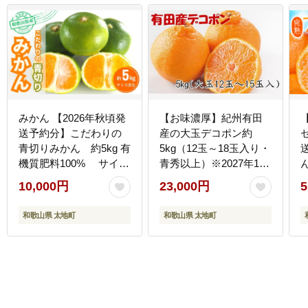
みかん 【2026年秋頃発
【お味濃厚】紀州有田
送予約分】こだわりの
産の大玉デコポン約
青切りみかん 約5kg 有
5kg（12玉～18玉入り・
機質肥料100% サイズ
青秀以上）※2027年1月
混合 ※2026年9月～10
中旬～2027年3月中旬頃
10,000円
23,000円
5
月に順次発送予定（お
順次発送【tec811B】
届け日指定不可）
和歌山県 太地町
和歌山県 太地町
【nuk150D】
【