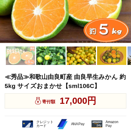
≪秀品≫和歌山由良町産 由良早生みかん 約
5kg サイズおまかせ【sml106C】
17,000円
寄付額
クレジット
Amazon
ANA Pay
カード
Pay