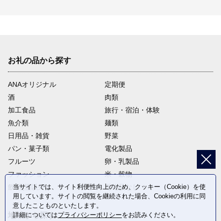
お礼の品から探す
ANAオリジナル
定期便
酒
肉類
加工食品
旅行・宿泊・体験
魚介類
麺類
日用品・雑貨
野菜
パン・菓子類
電化製品
フルーツ
卵・乳製品
ファッション
米・穀物
飲料(酒以外)
返礼品なし
当サイトでは、サイト利便性向上のため、クッキー（Cookie）を使
用しています。サイトの閲覧を継続された場合、Cookieの利用に同
意したことものといたします。
地域から探す
詳細については
プライバシーポリシー
をお読みください。