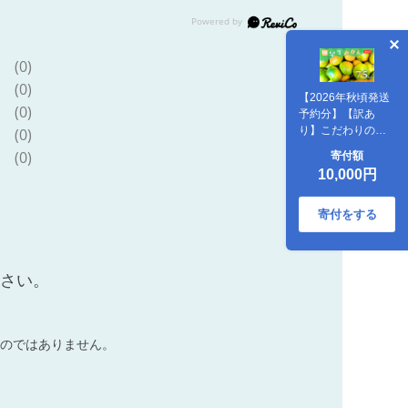
(0)
(0)
【2026年秋頃発送
(0)
予約分】【訳あ
り】こだわりの極
(0)
早生みかん 約7.5kg
(0)
寄付額
※2026年10月～11
10,000円
月に順次発送予定
（お届け日指定不
可） 有機質肥料
寄付をする
100% サイズ混合
有田産
【nuk166B】
ださい。
のではありません。