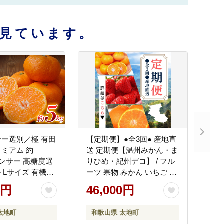
見ています。
ー選別／極 有田
【定期便】●全3回● 産地直
ミアム 約
送 定期便【温州みかん・ま
センサー 高糖度選
りひめ・紀州デコ】 / フル
～Lサイズ 有機質
ーツ 果物 みかん いちご 旬
 ※2026年11月～
定期便 【tkb352】
0円
46,000円
1月に順次発送予定
・沖縄・離島への
太地町
和歌山県 太地町
nuk155G】