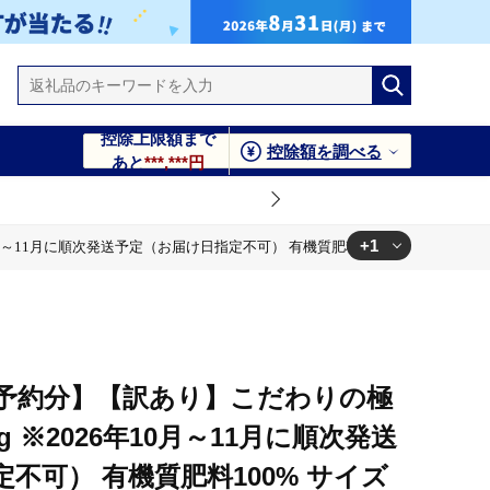
控除上限額まで
控除額を調べる
あと
***,***円
+1
月～11月に順次発送予定（お届け日指定不可） 有機質肥料100% サイズ混合 有田
0% サイズ混合 有田産【nuk166B】
送予約分】【訳あり】こだわりの極
g ※2026年10月～11月に順次発送
不可） 有機質肥料100% サイズ