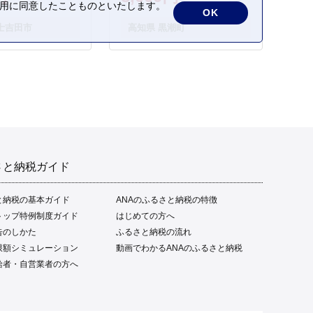
さかな 海鮮 刺身 お刺身 冷
の利用に同意したことものといたします。
OK
凍 ご家庭用 グルメ 特産品
士吉田市
高知県 黒潮町
ご当地 本場 高知 黒潮町 ギ
フト 贈答品 人気 返礼品 ふ
るさと納税 魚介類 高知県
産 土佐名物 高知県 高評価
食卓 ご飯のお供 父の日 ギ
フト プレゼント[1669]
さと納税ガイド
と納税の基本ガイド
ANAのふるさと納税の特徴
トップ特例制度ガイド
はじめての方へ
告のしかた
ふるさと納税の流れ
限額シミュレーション
動画でわかるANAのふるさと納税
給者・自営業者の方へ