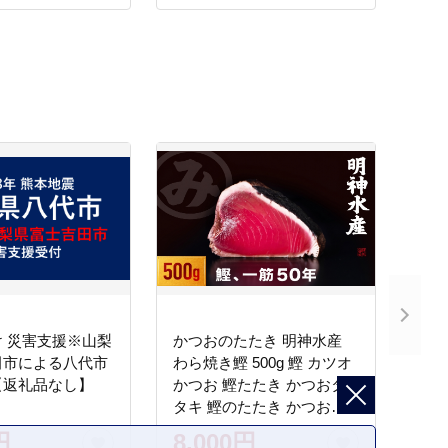
 災害支援※山梨
かつおのたたき 明神水産
田市による八代市
わら焼き鰹 500g 鰹 カツオ
【返礼品なし】
かつお 鰹たたき かつおタ
タキ 鰹のたたき かつおの
タタキ 藁焼き わら焼き 魚
円
8,000円