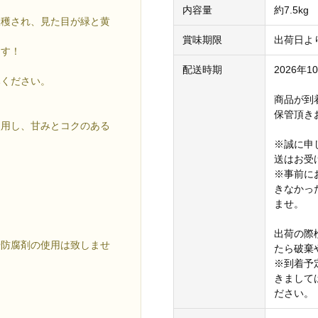
内容量
約7.5kg
収穫され、見た目が緑と黄
賞味期限
出荷日よ
ます！
配送時期
2026年
みください。
商品が到
保管頂き
使用し、甘みとコクのある
※誠に申
送はお受
※事前に
きなかっ
ませ。
出荷の際
や防腐剤の使用は致しませ
たら破棄
※到着予
きまして
ださい。