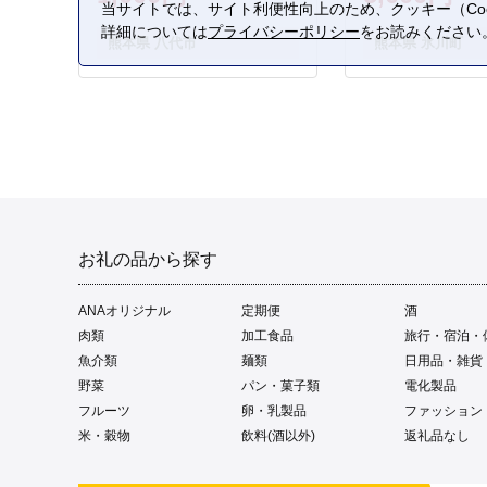
当サイトでは、サイト利便性向上のため、クッキー（Coo
詳細については
プライバシーポリシー
をお読みください
熊本県 八代市
熊本県 氷川町
お礼の品から探す
ANAオリジナル
定期便
酒
肉類
加工食品
旅行・宿泊・
魚介類
麺類
日用品・雑貨
野菜
パン・菓子類
電化製品
フルーツ
卵・乳製品
ファッション
米・穀物
飲料(酒以外)
返礼品なし