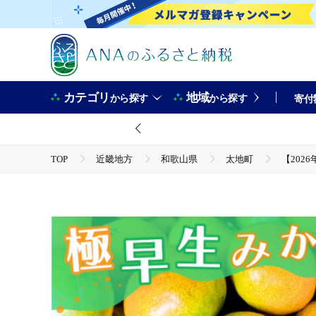
カテゴリ
地域
から探す
から探す
寄付
TOP
近畿地方
和歌山県
太地町
【202
TOP
フルーツ
【2026年秋頃発送予約分】【訳あり】こだわりの極早生みかん 約7.