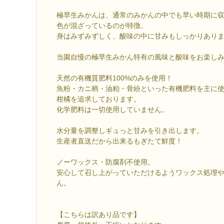
極早生みかんは、通常のみかんの中でも早い時期に
色が混ざっているのが特徴。
身はみずみずしく、酸味の中に甘みもしっかりあり
当園自慢の極早生みかん特有の風味と酸味をお楽し
天然の有機質肥料100%のみを使用！
魚粉・カニ柄・油粕・骨紛といった有機肥料を主に
柑橘を追求しております。
化学肥料は一切使用していません。
水分量を調整しギュっと甘みを引き出します。
生産者直送だから出来るもぎたて鮮度！
ノーワックス・防腐剤不使用。
安心して召し上がっていただけるようワックス処理
ん。
【こちらは訳あり品です】