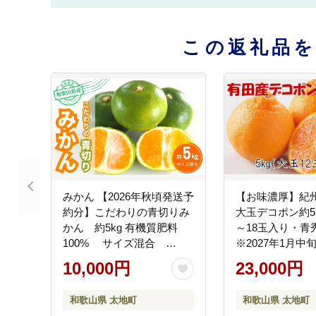
この返礼品
みかん 【2026年秋頃発送予
【お味濃厚】紀
約分】こだわりの青切りみ
大玉デコポン約5k
かん 約5kg 有機質肥料
～18玉入り・青
100% サイズ混合
※2027年1月中旬
※2026年9月～10月に順次
月中旬頃順次発
10,000円
23,000円
発送予定（お届け日指定不
【tec811B】
可）【nuk150D】
和歌山県 太地町
和歌山県 太地町