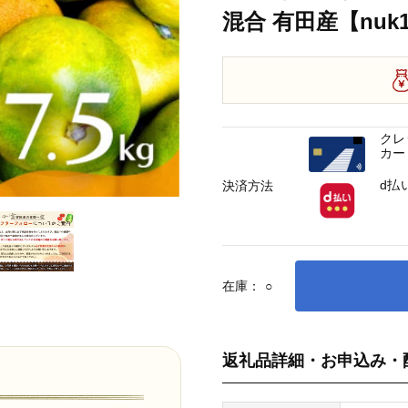
混合 有田産【nuk1
クレ
カー
d払
決済方法
在庫：
○
返礼品詳細・お申込み・