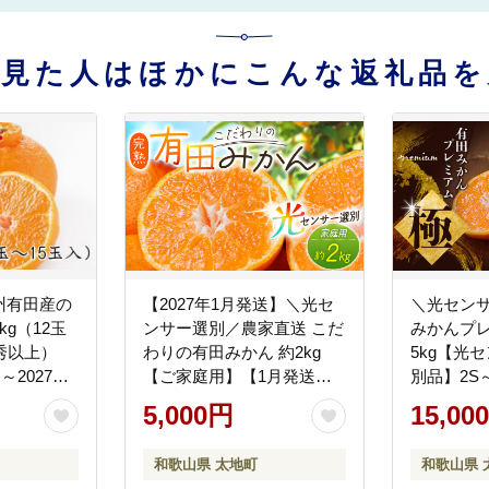
を見た人はほかにこんな返礼品を
州有田産の
【2027年1月発送】＼光セ
＼光センサ
g（12玉
ンサー選別／農家直送 こだ
みかんプレ
秀以上）
わりの有田みかん 約2kg
5kg【光
～2027年3
【ご家庭用】【1月発送】
別品】2S
送
みかん ミカン 有田みかん
肥料100%
5,000円
15,00
温州みかん 柑橘 有田 和歌
2027年
山 ※北海道・沖縄・離島配
※北海道
和歌山県 太地町
和歌山県 
送不可/みかん ミカン 有田
配送不可 【