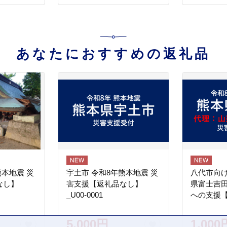
みかん 温州みかん 柑橘 有
田 和歌山 産地直送
【nuk159-01】
あなたにおすすめの返礼品
熊本地震 災
宇土市 令和8年熊本地震 災
八代市向け
なし】
害支援【返礼品なし】
県富士吉
_U00-0001
への支援
5,000円
1,000