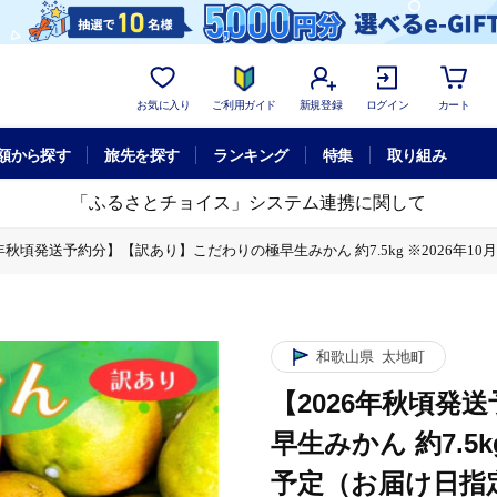
お気に入り
ご利用ガイド
新規登録
ログイン
カート
額から探す
旅先を探す
ランキング
特集
取り組み
「ふるさとチョイス」システム連携に関して
6年秋頃発送予約分】【訳あり】こだわりの極早生みかん 約7.5kg ※2026年10
5kg ※2026年10月～11月に順次発送予定（お届け日指定不可） 有機質肥料10
和歌山県
太地町
【2026年秋頃発
早生みかん 約7.5k
予定（お届け日指定