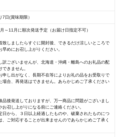
り7日(賞味期限）
10月～11月に順次発送予定（お届け日指定不可）
着致しましたらすぐに開封後、できるだけ涼しいところで
お早めにお召し上がりください。
し訳ございませんが、北海道・沖縄・離島へのお礼品の配
けできません。
お申し出がなく、長期不在等によりお礼の品をお受取りで
た場合、再発送はできません。あらかじめご了承ください
検品後発送しておりますが、万一商品に問題がございまし
やお召し上がりになる前にご連絡ください。
定日から、３日以上経過したものや、破棄されたものにつ
は、ご対応することが出来ませんのであらかじめご了承く