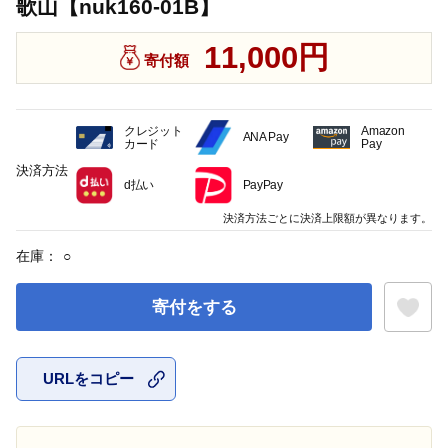
歌山【nuk160-01B】
11,000円
寄付額
クレジット
Amazon
ANA Pay
カード
Pay
決済方法
d払い
PayPay
決済方法ごとに決済上限額が異なります。
在庫：
○
寄付をする
URLをコピー
お気に入