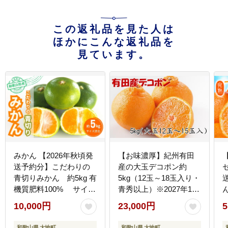
この返礼品を見た人は
ほかにこんな返礼品を
見ています。
みかん 【2026年秋頃発
【お味濃厚】紀州有田
送予約分】こだわりの
産の大玉デコポン約
青切りみかん 約5kg 有
5kg（12玉～18玉入り・
機質肥料100% サイズ
青秀以上）※2027年1月
混合 ※2026年9月～10
中旬～2027年3月中旬頃
10,000円
23,000円
5
月に順次発送予定（お
順次発送【tec811B】
届け日指定不可）
和歌山県 太地町
和歌山県 太地町