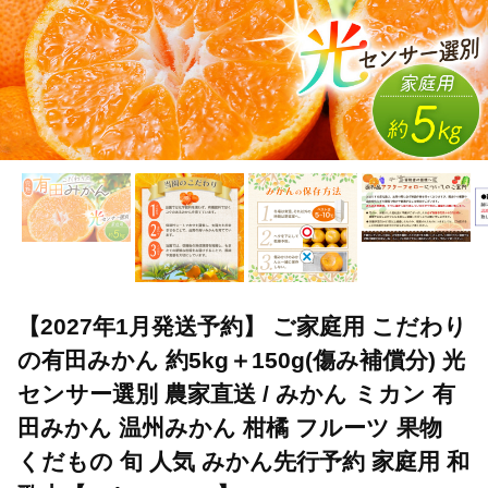
【2027年1月発送予約】 ご家庭用 こだわり
の有田みかん 約5kg＋150g(傷み補償分) 光
センサー選別 農家直送 / みかん ミカン 有
田みかん 温州みかん 柑橘 フルーツ 果物
くだもの 旬 人気 みかん先行予約 家庭用 和