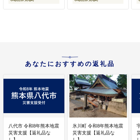
【nuk150D】
【
あなたにおすすめの返礼品
八代市 令和8年熊本地震
氷川町 令和8年熊本地震
災害支援【返礼品な
災害支援【返礼品な
し】
し】
し