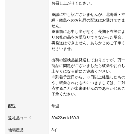
お召し上がりください。
※誠に申し訳ございませんが、北海道・沖
縄・離島へのお礼品の配送はお受けできま
せん。
※事前にお申し出がなく、長期不在等によ
りお礼の品をお受取りできなかった場合、
再発送はできません。あらかじめご了承く
ださいませ。
出荷の際検品後発送しておりますが、万一
商品に問題がございましたら破棄やお召し
上がりになる前にご連絡ください。
※到着予定日から、３日以上経過したもの
や、破棄されたものにつきましては、ご対
応することが出来ませんのであらかじめご
了承ください。
配送
常温
返礼品コード
30422-nuk160-3
地場産品
8イ