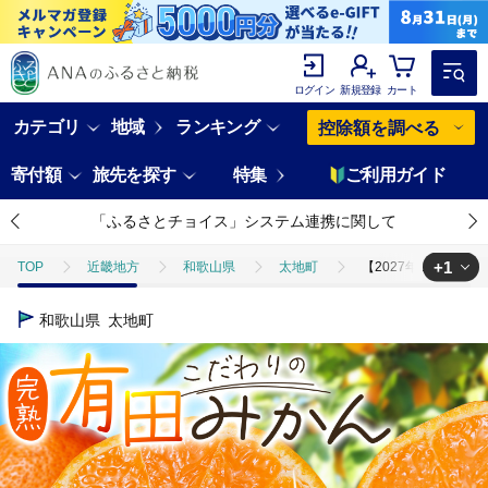
ログイン
新規登録
カート
カテゴリ
地域
ランキング
控除額を調べる
寄付額
旅先を探す
特集
ご利用ガイド
「ふるさとチョイス」システム連携に関して
+1
TOP
近畿地方
和歌山県
太地町
【2027年1月発送予約
TOP
フルーツ
【2027年1月発送予約】 ご家庭用 こだわりの有田みかん
和歌山県
太地町