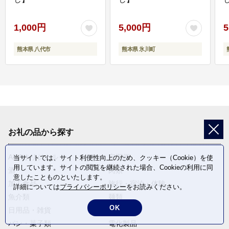
1,000円
5,000円
5
熊本県 八代市
熊本県 氷川町
お礼の品から探す
ANAオリジナル
定期便
当サイトでは、サイト利便性向上のため、クッキー（Cookie）を使
用しています。サイトの閲覧を継続された場合、Cookieの利用に同
酒
肉類
意したことものといたします。
加工食品
旅行・宿泊・体験
詳細については
プライバシーポリシー
をお読みください。
魚介類
麺類
OK
日用品・雑貨
野菜
パン・菓子類
電化製品