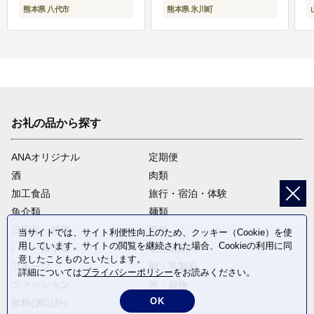
熊本県 八代市
熊本県 氷川町
お礼の品から探す
ANAオリジナル
定期便
酒
肉類
加工食品
旅行・宿泊・体験
魚介類
麺類
日用品・雑貨
野菜
当サイトでは、サイト利便性向上のため、クッキー（Cookie）を使
用しています。サイトの閲覧を継続された場合、Cookieの利用に同
パン・菓子類
電化製品
意したことものといたします。
フルーツ
卵・乳製品
詳細については
プライバシーポリシー
をお読みください。
ファッション
米・穀物
OK
飲料(酒以外)
返礼品なし