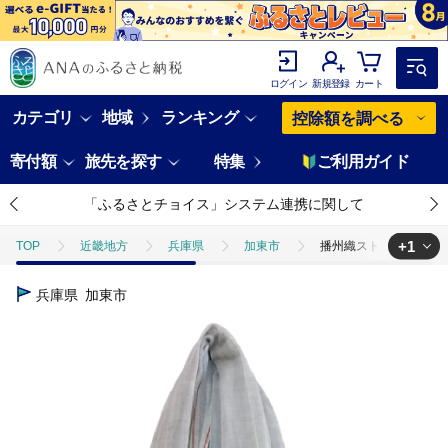
ログイン
新規登録
カート
カテゴリ
地域
ランキング
控除額を調べる
寄付額
旅先を探す
特集
ご利用ガイド
「ふるさとチョイス」システム連携に関して
+1
TOP
近畿地方
兵庫県
加東市
播州織ストールorit.（
TOP
ファッション
小物
播州織ストールorit.（ユウ）ピンク
兵庫県
加東市