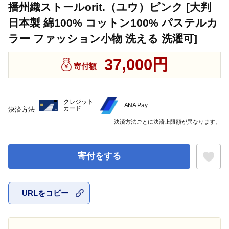
播州織ストールorit.（ユウ）ピンク [大判
日本製 綿100% コットン100% パステルカ
ラー ファッション小物 洗える 洗濯可]
37,000円
寄付額
クレジット
ANA Pay
カード
決済方法
決済方法ごとに決済上限額が異なります。
寄付をする
URLをコピー
お気に入