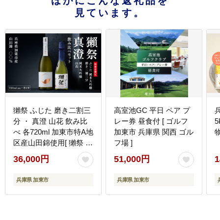
ほかにこんな返礼品を
見ています。
獺祭 ふじた 磨き二割三
高室池GC 平日 ペア プ
分 ・ 真澄 山花 飲み比
レー券 昼食付 [ ゴルフ
べ 各720ml 加東市特A地
加東市 兵庫県 関西 ゴル
物
区産山田錦使用[ 獺祭 宮
フ場 ]
坂醸造 日本酒 酒 お酒
36,000円
51,000円
1
純米大吟醸 純米酒 四合
瓶 贈答用 ]
兵庫県 加東市
兵庫県 加東市