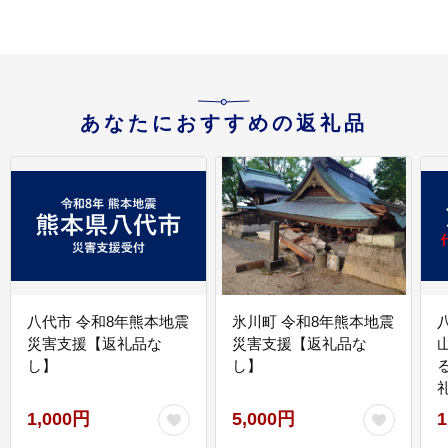
あなたにおすすめの返礼品
八代市 令和8年熊本地震
氷川町 令和8年熊本地震
災害支援【返礼品な
災害支援【返礼品な
し】
し】
1,000円
5,000円
1