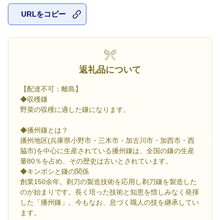
URLをコピー
お気に入
返礼品について
【配達不可：離島】
◆収穫鎌
野菜の収穫に適した鎌になります。
◆播州鎌とは？
播州地区(兵庫県小野市・三木市・加古川市・加西市・西
脇市)を中心に生産されている播州鎌は、全国の鎌の生産
量80％を占め、その歴史は古いとされています。
◆キンボシと鎌の関係
創業150余年。剃刀の製造技術を応用し剃刀鎌を製造した
のが始まりです。長く培った技術と知恵を惜しみなく発揮
した「播州鎌」。今もなお、息づく職人の技を継承してい
ます。