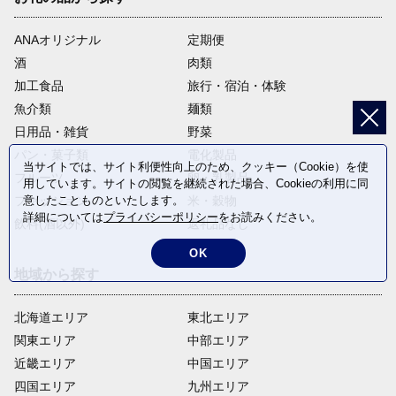
ANAオリジナル
定期便
酒
肉類
加工食品
旅行・宿泊・体験
魚介類
麺類
日用品・雑貨
野菜
パン・菓子類
電化製品
当サイトでは、サイト利便性向上のため、クッキー（Cookie）を使
フルーツ
卵・乳製品
用しています。サイトの閲覧を継続された場合、Cookieの利用に同
意したことものといたします。
ファッション
米・穀物
詳細については
プライバシーポリシー
をお読みください。
飲料(酒以外)
返礼品なし
OK
地域から探す
北海道エリア
東北エリア
関東エリア
中部エリア
近畿エリア
中国エリア
四国エリア
九州エリア