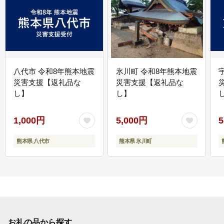
八代市 令和8年熊本地震
氷川町 令和8年熊本地震
災害支援【返礼品な
災害支援【返礼品な
し】
し】
し
1,000円
5,000円
5
熊本県 八代市
熊本県 氷川町
お礼の品から探す