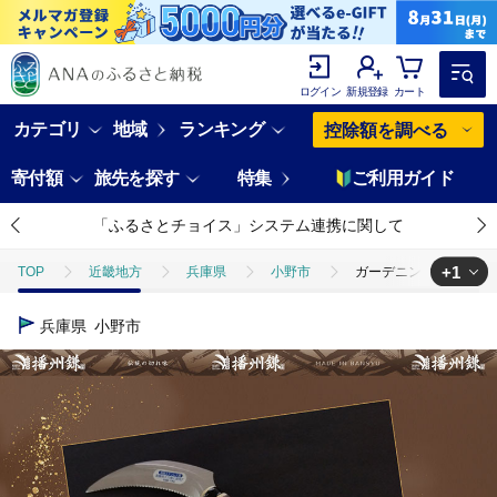
ログイン
新規登録
カート
カテゴリ
地域
ランキング
控除額を調べる
寄付額
旅先を探す
特集
ご利用ガイド
「ふるさとチョイス」システム連携に関して
+1
TOP
近畿地方
兵庫県
小野市
ガーデニング 播州鎌 ステ
TOP
日用品・雑貨
ほかの雑貨・日用品
ガーデニング 播州鎌 
兵庫県
小野市