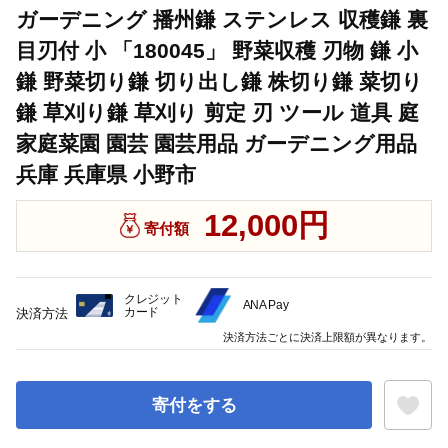
ガーデニング 播州鎌 ステンレス 収穫鎌 裏
目刃付 小 「180045」 野菜収穫 刃物 鎌 小
鎌 野菜切り鎌 切り出し鎌 株切り鎌 菜切り
鎌 草刈り鎌 草刈り 剪定 刃 ツール 道具 庭
家庭菜園 園芸 園芸用品 ガーデニング用品
兵庫 兵庫県 小野市
12,000円
寄付額
クレジット
ANA Pay
カード
決済方法
決済方法ごとに決済上限額が異なります。
寄付をする