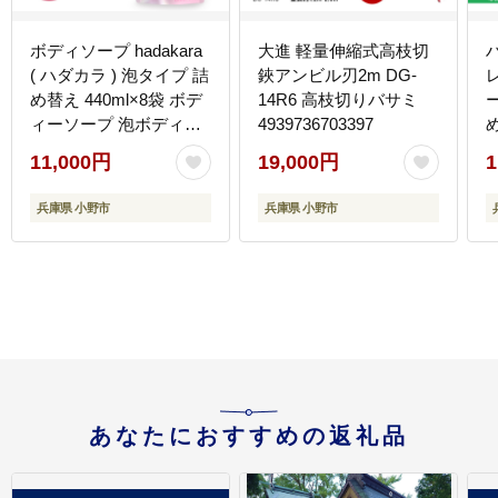
ボディソープ hadakara
大進 軽量伸縮式高枝切
( ハダカラ ) 泡タイプ 詰
鋏アンビル刃2m DG-
め替え 440ml×8袋 ボデ
14R6 高枝切りバサミ
ー
ィーソープ 泡ボディソ
4939736703397
ープ 泡 日用品 消耗品
11,000円
19,000円
1
バス用品 大容量 いい 匂
い ボディ 保湿 LION ラ
兵庫県 小野市
兵庫県 小野市
イオン 泡石鹸 石鹸 兵庫
兵庫県 小野市
あなたにおすすめの返礼品