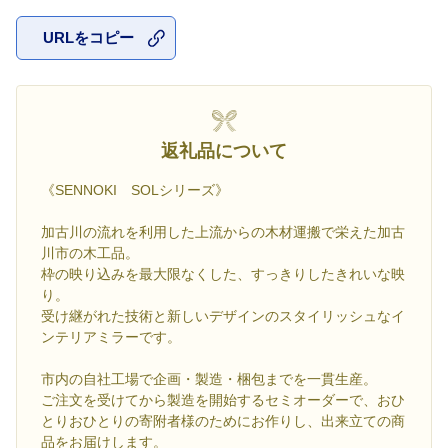
URLをコピー
お気に入
返礼品について
《SENNOKI SOLシリーズ》
加古川の流れを利用した上流からの木材運搬で栄えた加古
川市の木工品。
枠の映り込みを最大限なくした、すっきりしたきれいな映
り。
受け継がれた技術と新しいデザインのスタイリッシュなイ
ンテリアミラーです。
市内の自社工場で企画・製造・梱包までを一貫生産。
ご注文を受けてから製造を開始するセミオーダーで、おひ
とりおひとりの寄附者様のためにお作りし、出来立ての商
品をお届けします。