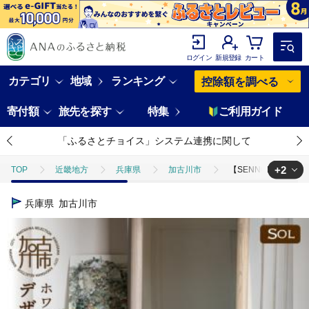
ログイン
新規登録
カート
カテゴリ
地域
ランキング
控除額を調べる
寄付額
旅先を探す
特集
ご利用ガイド
「ふるさとチョイス」システム連携に関して
+2
TOP
近畿地方
兵庫県
加古川市
【SENNOKI】SOL
TOP
日用品・雑貨
家具
【SENNOKI】SOLソル ホワイトアッ
兵庫県
加古川市
TOP
日用品・雑貨
インテリア雑貨
【SENNOKI】SOLソル