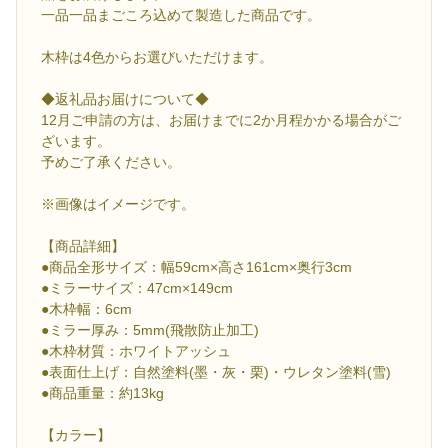
一品一品まごころ込めて製造した商品です。
木枠は4色からお選びいただけます。
◆返礼品お届けについて◆
12月ご申請の方は、お届けまでに2か月程かかる場合がご
ざいます。
予めご了承ください。
※画像はイメージです。
【商品詳細】
●商品全形サイズ：幅59cm×高さ161cm×奥行3cm
●ミラーサイズ：47cm×149cm
●木枠幅：6cm
●ミラー厚み：5mm(飛散防止加工)
●木枠材質：ホワイトアッシュ
●表面仕上げ：自然塗料(墨・灰・栗)・ウレタン塗料(雪)
●商品重量：約13kg
【カラー】