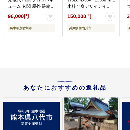
ューム 玄関 屋外 駐輪場
木枠全身デザインイン
》【2409O10824】
テリアミラー(4色)
96,000円
150,000円
3
【2415M05071】
【
兵庫県 加古川市
兵庫県 加古川市
あなたにおすすめの返礼品