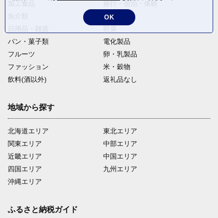
加工食品
旅行・宿泊・体験
魚介類
麺類
OK
日用品・雑貨
野菜
パン・菓子類
電化製品
フルーツ
卵・乳製品
ファッション
米・穀物
飲料(酒以外)
返礼品なし
地域から探す
北海道エリア
東北エリア
関東エリア
中部エリア
近畿エリア
中国エリア
四国エリア
九州エリア
沖縄エリア
ふるさと納税ガイド