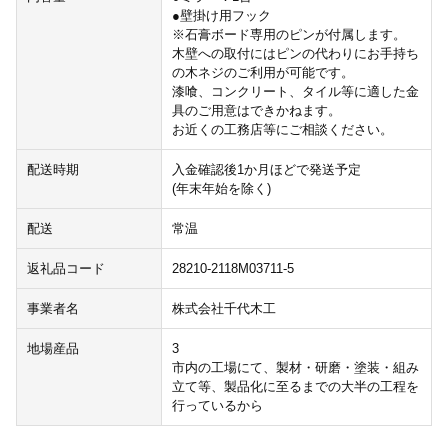
●壁掛け用フック
※石膏ボード専用のピンが付属します。
木壁への取付にはピンの代わりにお手持ち
の木ネジのご利用が可能です。
漆喰、コンクリート、タイル等に適した金
具のご用意はできかねます。
お近くの工務店等にご相談ください。
配送時期
入金確認後1か月ほどで発送予定
(年末年始を除く)
配送
常温
返礼品コード
28210-2118M03711-5
事業者名
株式会社千代木工
地場産品
3
市内の工場にて、製材・研磨・塗装・組み
立て等、製品化に至るまでの大半の工程を
行っているから