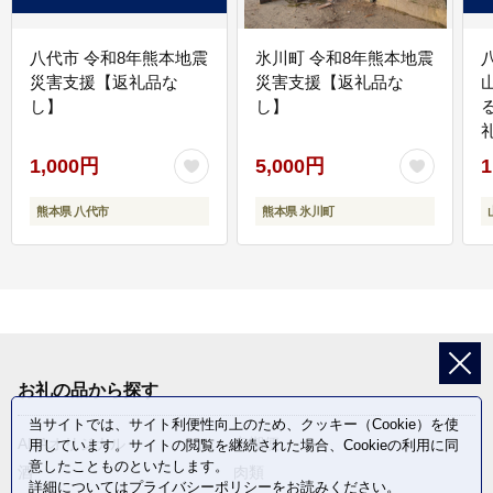
八代市 令和8年熊本地震
氷川町 令和8年熊本地震
災害支援【返礼品な
災害支援【返礼品な
し】
し】
1,000円
5,000円
1
熊本県 八代市
熊本県 氷川町
お礼の品から探す
当サイトでは、サイト利便性向上のため、クッキー（Cookie）を使
ANAオリジナル
定期便
用しています。サイトの閲覧を継続された場合、Cookieの利用に同
意したことものといたします。
酒
肉類
詳細については
プライバシーポリシー
をお読みください。