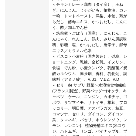
＜チキンカレー＞鶏肉（タイ産）、玉ね
ぎ、にんじん、じゃがいも、植物油、カレ
ー粉、トマトペースト、洋梨、水飴、鶏が
らだし、酵母エキス、かつおだし、にんに
く、酢／加工でん粉
＜筑前煮＞ごぼう（国産）、にんじん、こ
んにゃく、れんこん、鶏肉、みりん風調味
料、砂糖、塩、かつおだし、唐辛子、酵母
エキス／カラメル色素
＜ビスコ＞小麦粉（国内製造）、砂糖、シ
ョートニング、乳糖、全粉乳、イヌリン、
食塩、でん粉、小麦タンパク、乳酸菌／炭
酸カルシウム、膨張剤、香料、乳化剤、調
味料（アミノ酸）、V.B1、V.B2、V.D
＜ゼリーde サプリ 野菜＞水溶性食物繊維
(フランス製造)、野菜パウダー(オクラ、キ
ャベツ、ケール、ニンジン、カボチャ、ゴ
ボウ、サツマイモ、サトイモ、椎茸、ブロ
ッコリー、明日葉、アスパラガス、枝豆、
コマツナ、セロリ、ダイコン、ダイコン
葉、タマネギ、パセリ、ホウレンソウ、レ
モン、レンコン)、植物発酵エキス(米コウ
ジ、ハトムギ、リンゴ、パイナップル、ブ