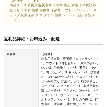
防災グッズ 防災用品 災害時 非常時 備え 対策 非常食詰め
合わせ 非常食 備蓄 備蓄食 保存食 アウトドア レジャー キ
ャンプ 長期保存 米 水 タオル 惣菜 レトルト 缶詰 食品 ス
ープ
返礼品詳細・お申込み・配送
内容量
【容量】
非常用持出袋（豊岡産リュックサック）×
1、コウノトリ育むお米×3、六甲のおいし
い水×3、発熱剤キット×3、五目おこわ×
1、肉じゃが×1、チキンカレー×1、筑前煮
×1、ほたるいか缶詰×1、ビスコ缶×1、ゼ
リーdeサプリ 野菜×1、カラダにやさしい
スープ×4、ハダピカイゴ ×1、非常用持ち
出しポーチ×1、マスク×5、軍手×1、レイ
ンコート×1、ウェットティッシュ×1、ア
ルミブランケット×1、防災の心得×1、絆
創膏×1、綿棒×1、水に流せるペーパー×