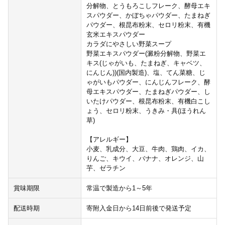
分解物、とうもろこしフレーク、酵母エキ
スパウダー、かぼちゃパウダー、たまねぎ
パウダー、根昆布粉末、セロリ粉末、有機
玄米エキスパウダー
カラダにやさしい野菜スープ
野菜エキスパウダー(澱粉分解物、野菜エ
キス(じゃがいも、たまねぎ、キャベツ、
にんじん))(国内製造)、塩、てん菜糖、じ
ゃがいもパウダー、にんじんフレーク、酵
母エキスパウダー、たまねぎパウダー、し
いたけパウダー、根昆布粉末、有機白こし
ょう、セロリ粉末、うきみ・具(ほうれん
草)
【アレルギー】
小麦、乳成分、大豆、牛肉、鶏肉、イカ、
りんご、キウイ、バナナ、オレンジ、山
芋、ゼラチン
賞味期限
常温で製造から1～5年
配送時期
寄附入金日から14日前後で発送予定