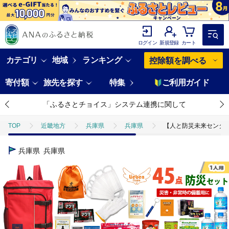
ログイン
新規登録
カート
カテゴリ
地域
ランキング
控除額を調べる
寄付額
旅先を探す
特集
ご利用ガイド
「ふるさとチョイス」システム連携に関して
TOP
近畿地方
兵庫県
兵庫県
【人と防災未来センター
兵庫県
兵庫県