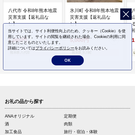
八代市 令和8年熊本地震
氷川町 令和8年熊本地震
災害支援【返礼品な
災害支援【返礼品な
し】
し】
当サイトでは、サイト利便性向上のため、クッキー（Cookie）を使
用しています。サイトの閲覧を継続された場合、Cookieの利用に同
1,000円
5,000円
1
意したことものといたします。
詳細については
プライバシーポリシー
をお読みください。
熊本県 八代市
熊本県 氷川町
OK
お礼の品から探す
ANAオリジナル
定期便
酒
肉類
加工食品
旅行・宿泊・体験