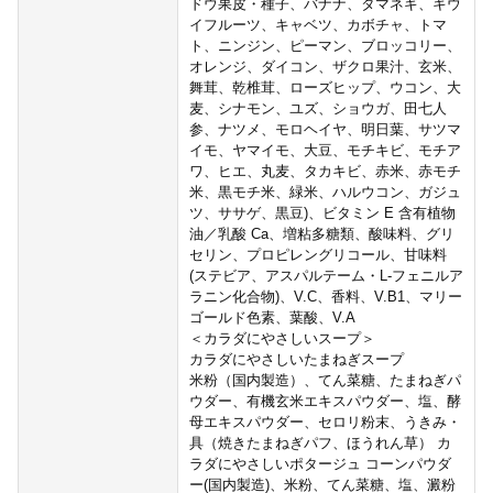
ドウ果皮・種子、バナナ、タマネギ、キウ
イフルーツ、キャベツ、カボチャ、トマ
ト、ニンジン、ピーマン、ブロッコリー、
オレンジ、ダイコン、ザクロ果汁、玄米、
舞茸、乾椎茸、ローズヒップ、ウコン、大
麦、シナモン、ユズ、ショウガ、田七人
参、ナツメ、モロヘイヤ、明日葉、サツマ
イモ、ヤマイモ、大豆、モチキビ、モチア
ワ、ヒエ、丸麦、タカキビ、赤米、赤モチ
米、黒モチ米、緑米、ハルウコン、ガジュ
ツ、ササゲ、黒豆)、ビタミン E 含有植物
油／乳酸 Ca、増粘多糖類、酸味料、グリ
セリン、プロピレングリコール、甘味料
(ステビア、アスパルテーム・L-フェニルア
ラニン化合物)、V.C、香料、V.B1、マリー
ゴールド色素、葉酸、V.A
＜カラダにやさしいスープ＞
カラダにやさしいたまねぎスープ
米粉（国内製造）、てん菜糖、たまねぎパ
ウダー、有機玄米エキスパウダー、塩、酵
母エキスパウダー、セロリ粉末、うきみ・
具（焼きたまねぎパフ、ほうれん草） カ
ラダにやさしいポタージュ コーンパウダ
ー(国内製造)、米粉、てん菜糖、塩、澱粉