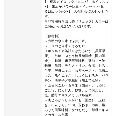
1、桐灰カイロ マグマミニ×2、ホイッスル
×1、米ぬかパワー防臭トイレセット×5、
５L給水バッグ×1 の合計45点のセットで
す。
※非常用持ち出し袋（リュック）カラーは
全6色からお選びいただけます。
【原材料】
＜六甲の水＞水（深井戸水）
＜こうのとり米＞うるち米
＜ホタルイカ缶詰＞ほたるいか（兵庫県
産）、砂糖、ぶどう糖果糖液糖（国内製
造）、味噌、米発酵調味料、醤油、水飴、
味醂、魚醤、デキストリン、食塩、おろし
生姜、酵母エキス、ねぎペースト、昆布エ
キス、魚介エキス、しょうゆもろみ、ゼラ
チン、唐辛子／増粘剤（加工でん粉）
＜五目おこわ＞もち米（国産）、しめじ、
ごぼう、にんじん、砂糖、かつおだし、
塩、酵母エキス／カラメル色素
＜肉じゃが＞じゃがいも（国産）、玉ね
ぎ、にんじん、牛肉、玉ねぎ、砂糖、塩、
みりん風調味料、かつおだし、酵母エキス
／カラメル色素