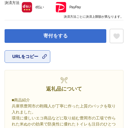
決済方法
d払い
PayPay
決済方法ごとに決済上限額が異なります。
寄付をする
URLをコピー
お気に入
返礼品について
■商品紹介
兵庫県豊岡市の鞄職人が丁寧に作った上質のバックを取り
入れました。
環境に優しいエコ商品などに取り組む豊岡市の工場で作ら
れた米ぬかの効果で防臭性に優れたトイレも注目のひとつ