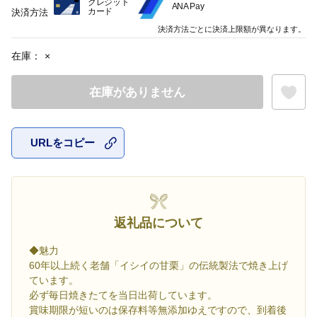
クレジット
ANA Pay
カード
決済方法
決済方法ごとに決済上限額が異なります。
在庫：
×
在庫がありません
URLをコピー
お気に入
返礼品について
◆魅力
60年以上続く老舗「イシイの甘栗」の伝統製法で焼き上げ
ています。
必ず毎日焼きたてを当日出荷しています。
賞味期限が短いのは保存料等無添加ゆえですので、到着後