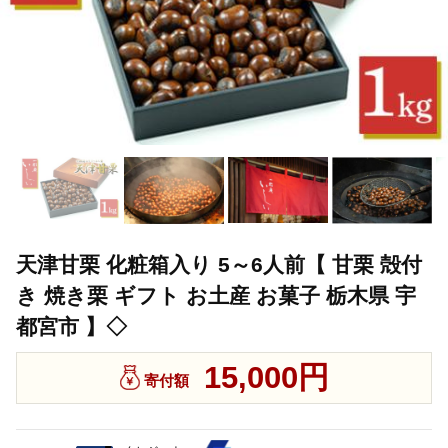
天津甘栗 化粧箱入り 5～6人前【 甘栗 殻付
き 焼き栗 ギフト お土産 お菓子 栃木県 宇
都宮市 】◇
15,000円
寄付額