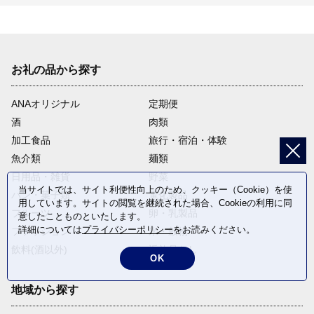
お礼の品から探す
ANAオリジナル
定期便
酒
肉類
加工食品
旅行・宿泊・体験
魚介類
麺類
日用品・雑貨
野菜
当サイトでは、サイト利便性向上のため、クッキー（Cookie）を使
パン・菓子類
電化製品
用しています。サイトの閲覧を継続された場合、Cookieの利用に同
フルーツ
卵・乳製品
意したことものといたします。
詳細については
プライバシーポリシー
をお読みください。
ファッション
米・穀物
飲料(酒以外)
返礼品なし
OK
地域から探す