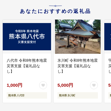
あなたにおすすめの返礼品
八代市 令和8年熊本地震
氷川町 令和8年熊本地震
災害支援【返礼品な
災害支援【返礼品な
し】
し】
し
1,000円
5,000円
5
熊本県 八代市
熊本県 氷川町