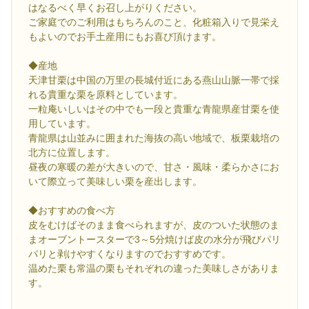
はなるべく早くお召し上がりください。
ご家庭でのご利用はもちろんのこと、化粧箱入りで見栄え
もよいのでお手土産用にもお喜び頂けます。
◆産地
天津甘栗は中国の万里の長城付近にある燕山山脈一帯で採
れる貴重な栗を原料としています。
一粒庵いしいはその中でも一段と貴重な青龍県産甘栗を使
用しています。
青龍県は山並みに囲まれた海抜の高い地域で、板栗栽培の
北方に位置します。
昼夜の寒暖の差が大きいので、甘さ・風味・柔らかさにお
いて際立って美味しい栗を産出します。
◆おすすめの食べ方
皮をむけばそのまま食べられますが、皮のついた状態のま
まオーブントースターで3～5分焼けば皮の水分が飛びパリ
パリと剥けやすくなりますのでおすすめです。
温めた栗も常温の栗もそれぞれの違った美味しさがありま
す。