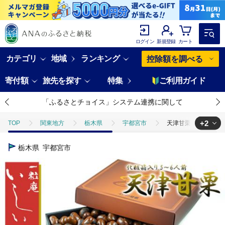
ログイン
新規登録
カート
カテゴリ
地域
ランキング
控除額を調べる
寄付額
旅先を探す
特集
ご利用ガイド
「ふるさとチョイス」システム連携に関して
+2
TOP
関東地方
栃木県
宇都宮市
天津甘栗 化粧箱入り 
TOP
フルーツ
ほかのフルーツ
天津甘栗 化粧箱入り 5～6人
栃木県
宇都宮市
TOP
パン・菓子類
和菓子
ほかの和菓子
天津甘栗 化