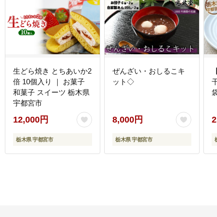
生どら焼き とちあいか2
ぜんざい・おしるこキ
倍 10個入り ｜ お菓子
ット◇
干
和菓子 スイーツ 栃木県
宇都宮市
12,000円
8,000円
2
栃木県 宇都宮市
栃木県 宇都宮市