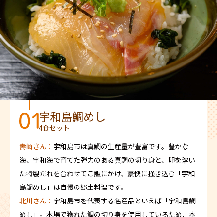
宇和島鯛めし
4食セット
壽崎さん：
宇和島市は真鯛の生産量が豊富です。豊かな
海、宇和海で育てた弾力のある真鯛の切り身と、卵を溶い
た特製だれを合わせてご飯にかけ、豪快に掻き込む「宇和
島鯛めし」は自慢の郷土料理です。
北川さん：
宇和島市を代表する名産品といえば「宇和島鯛
めし」。本場で獲れた鯛の切り身を使用しているため、本