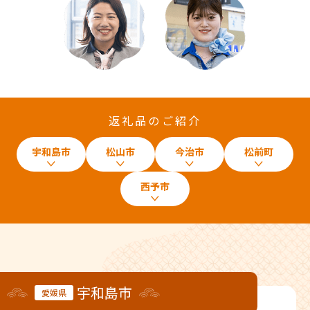
返礼品のご紹介
宇和島市
松山市
今治市
松前町
西予市
宇和島市
愛媛県