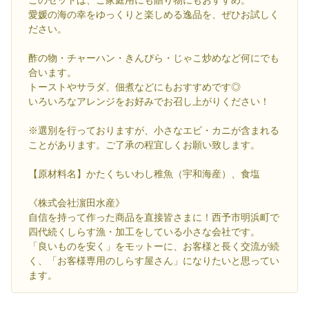
このセットは、ご家庭用にも贈り物にもおすすめ。
愛媛の海の幸をゆっくりと楽しめる逸品を、ぜひお試しく
ださい。
酢の物・チャーハン・きんぴら・じゃこ炒めなど何にでも
合います。
トーストやサラダ、佃煮などにもおすすめです◎
いろいろなアレンジをお好みでお召し上がりください！
※選別を行っておりますが、小さなエビ・カニが含まれる
ことがあります。ご了承の程宜しくお願い致します。
【原材料名】かたくちいわし稚魚（宇和海産）、食塩
《株式会社濵田水産》
自信を持って作った商品を直接皆さまに！西予市明浜町で
四代続くしらす漁・加工をしている小さな会社です。
「良いものを安く」をモットーに、お客様と長く交流が続
く、「お客様専用のしらす屋さん」になりたいと思ってい
ます。