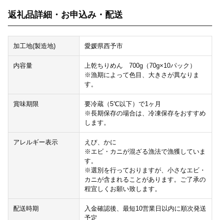
返礼品詳細・お申込み・配送
加工地(製造地)
愛媛県西予市
内容量
上乾ちりめん 700g（70g×10パック）
※漁期によって色目、大きさが異なりま
す。
賞味期限
要冷蔵（5℃以下）で1ヶ月
※長期保存の場合は、冷凍保存をおすすめ
します。
アレルギー表示
えび、かに
※エビ・カニが混ざる漁法で漁獲していま
す。
※選別を行っておりますが、小さなエビ・
カニが含まれることがあります。ご了承の
程宜しくお願い致します。
配送時期
入金確認後、最短10営業日以内に順次発送
予定