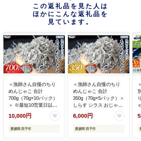
この返礼品を見た人は
ほかにこんな返礼品を
見ています。
＜漁師さん自慢のちり
＜漁師さん自慢のちり
めんじゃこ 合計
めんじゃこ 合計
別
700g（70g×10パック）
350g（70g×5パック）＞
＞ ※最短10営業日以内
しらす シラス おじゃこ
に順次発送 しらす シラ
魚 さかな 小魚 魚介類
10,000円
6,000円
5
ス おじゃこ 魚 さかな
乾燥 海の幸 海鮮 小分け
小魚 魚介類 乾燥 海の幸
個包装 おすそ分け 国産
愛媛県 西予市
愛媛県 西予市
海鮮 小分け 個包装 おす
産地直送 特産品 濵田水
そ分け 国産 産地直送 特
産 愛媛県 西予市