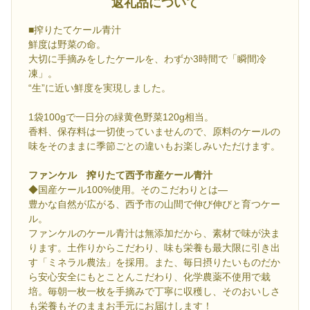
返礼品について
■搾りたてケール青汁
鮮度は野菜の命。
大切に手摘みをしたケールを、わずか3時間で「瞬間冷
凍」。
“生”に近い鮮度を実現しました。
1袋100gで一日分の緑黄色野菜120g相当。
香料、保存料は一切使っていませんので、原料のケールの
味をそのままに季節ごとの違いもお楽しみいただけます。
ファンケル 搾りたて西予市産ケール青汁
◆国産ケール100%使用。そのこだわりとは―
豊かな自然が広がる、西予市の山間で伸び伸びと育つケー
ル。
ファンケルのケール青汁は無添加だから、素材で味が決ま
ります。土作りからこだわり、味も栄養も最大限に引き出
す「ミネラル農法」を採用。また、毎日摂りたいものだか
ら安心安全にもとことんこだわり、化学農薬不使用で栽
培。毎朝一枚一枚を手摘みで丁寧に収穫し、そのおいしさ
も栄養もそのままお手元にお届けします！