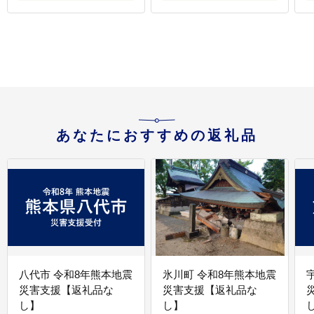
ル FANCL 愛媛県 西予
地直送 グリーンヒル 選
市
べる 配送回数 愛媛県 西
予市【冷凍】『通常：
あなたにおすすめの返礼品
八代市 令和8年熊本地震
氷川町 令和8年熊本地震
災害支援【返礼品な
災害支援【返礼品な
し】
し】
し