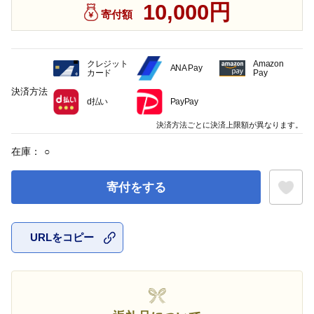
10,000円
寄付額
クレジット
Amazon
ANA Pay
カード
Pay
決済方法
d払い
PayPay
決済方法ごとに決済上限額が異なります。
在庫：
○
寄付をする
URLをコピー
お気に入