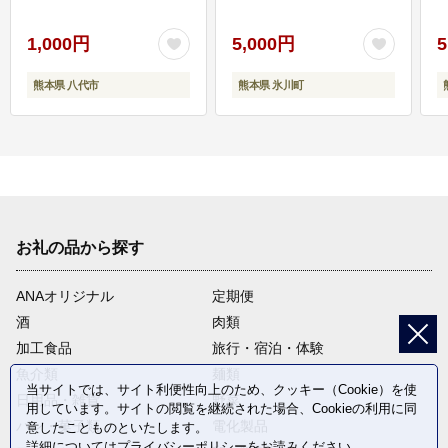
1,000円
5,000円
5
熊本県 八代市
熊本県 氷川町
お礼の品から探す
ANAオリジナル
定期便
酒
肉類
加工食品
旅行・宿泊・体験
魚介類
麺類
当サイトでは、サイト利便性向上のため、クッキー（Cookie）を使
日用品・雑貨
野菜
用しています。サイトの閲覧を継続された場合、Cookieの利用に同
パン・菓子類
電化製品
意したことものといたします。
詳細については
プライバシーポリシー
をお読みください。