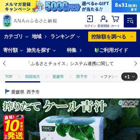
ログイン
新規登録
カート
カテゴリ
地域
ランキング
控除額を調べる
寄付額
旅先を探す
特集
ご利用ガイド
「ふるさとチョイス」システム連携に関して
+1
TOP
四国地方
愛媛県
西予市
＜ファンケル 搾りたて西
TOP
飲料（酒以外）
ほかの飲料
＜ファンケル 搾りたて西予
愛媛県
西予市