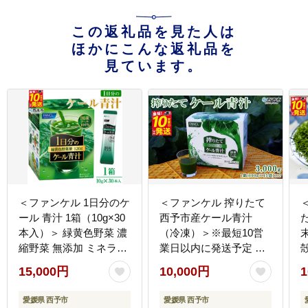
この返礼品を見た人は
ほかにこんな返礼品を
見ています。
＜ファンケル 1日分のケ
＜ファンケル 搾りたて
ール 青汁 1箱（10g×30
西予市産ケール青汁
本入）＞ 緑黄色野菜 濃
（冷凍）＞※最短10営
縮野菜 無添加 ミネラル
業日以内に発送予定 濃
農法 化学農薬不使用 飲
縮野菜 国産 あおじる 化
15,000円
10,000円
1
料 飲み物 小分け 特産品
学農薬不使用 飲料 ドリ
グリーンヒル ファンケ
ンク 小分け FANCL 産
愛媛県 西予市
愛媛県 西予市