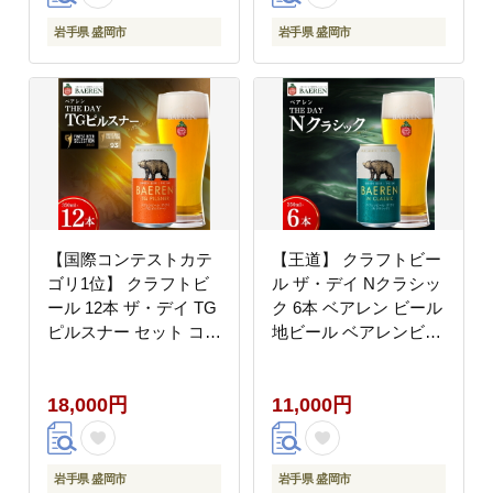
産 プレゼント ギフト
酒 飲料 岩手 盛岡 ベア
岩手県 盛岡市 東北 岩
レン醸造所
岩手県 盛岡市
岩手県 盛岡市
手 盛岡 株式会社ベアレ
ン醸造所
【国際コンテストカテ
【王道】 クラフトビー
ゴリ1位】 クラフトビ
ル ザ・デイ Nクラシッ
ール 12本 ザ・デイ TG
ク 6本 ベアレン ビール
ピルスナー セット コン
地ビール ベアレンビー
テスト 1位 ピルスピナ
ル ラガー ラガービール
ー ベアレンビール 地ビ
お酒 酒 アルコール 晩
18,000円
11,000円
ール ビール ラガー ド
酌 缶ビール 飲料 飲み
イツ お酒 酒 アルコー
物 夕飯 お土産 手土産
ル 缶ビール 缶 飲料 岩
プレゼント ギフト 岩手
手 岩手県 盛岡市 盛岡
県 盛岡市 東北 岩手 盛
岩手県 盛岡市
岩手県 盛岡市