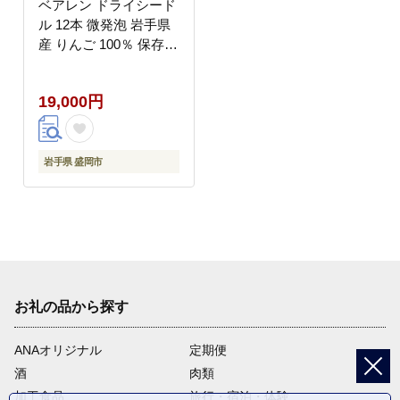
ベアレン ドライシード
ル 12本 微発泡 岩手県
産 りんご 100％ 保存料
着色料不使用 シードル
cider Alcohol 酒 お酒 ア
19,000円
ルコール 果実酒 林檎
リンゴ 果物 くだもの
晩酌 飲料 飲み物 東北
岩手 盛岡 株式会社ベア
岩手県 盛岡市
レン醸造所
お礼の品から探す
ANAオリジナル
定期便
酒
肉類
加工食品
旅行・宿泊・体験