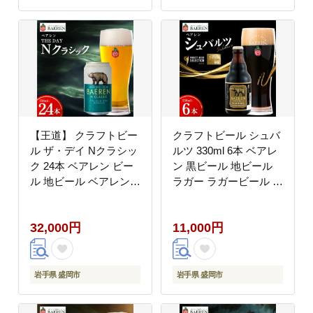
ベアレン醸造所
岡 株式会社ベアレン醸
造所
【王道】 クラフトビー
クラフトビール シュバ
ル ザ・デイ Nクラシッ
ルツ 330ml 6本 ベアレ
ク 24本 ベアレン ビー
ン 黒ビール 地ビール
ル 地ビール ベアレンビ
ラガー ラガービール ク
ール ラガー ラガービー
ラフトビール くらふと
ル お酒 酒 アルコール
びーる 麦酒 ビール お
32,000円
11,000円
晩酌 缶ビール 飲料 飲
酒 酒 アルコール 瓶ビ
み物 夕飯 お土産 手土
ール 瓶 飲料 飲み物 夕
産 プレゼント ギフト
飯 お土産 岩手 岩手県
岩手県 盛岡市 東北 岩
盛岡市 盛岡 ベアレン醸
岩手県 盛岡市
岩手県 盛岡市
手 盛岡 株式会社ベアレ
造所
ン醸造所