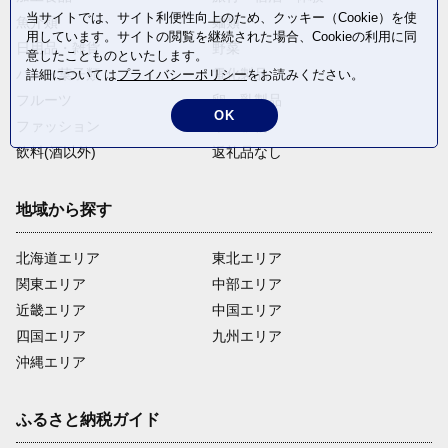
当サイトでは、サイト利便性向上のため、クッキー（Cookie）を使
魚介類
麺類
用しています。サイトの閲覧を継続された場合、Cookieの利用に同
日用品・雑貨
野菜
意したことものといたします。
パン・菓子類
電化製品
詳細については
プライバシーポリシー
をお読みください。
フルーツ
卵・乳製品
OK
ファッション
米・穀物
飲料(酒以外)
返礼品なし
地域から探す
北海道エリア
東北エリア
関東エリア
中部エリア
近畿エリア
中国エリア
四国エリア
九州エリア
沖縄エリア
ふるさと納税ガイド