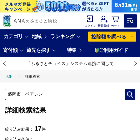
ログイン
新規登録
カート
カテゴリ
地域
ランキング
控除額を調べる
寄付額
旅先を探す
特集
ご利用ガイド
「ふるさとチョイス」システム連携に関して
TOP
詳細検索
詳細検索結果
17
絞り込み結果：
件
絞り込み条件：