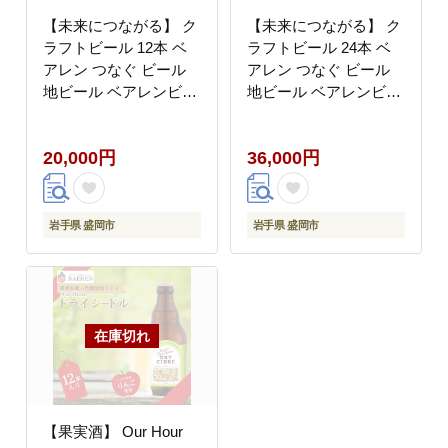
【未来につながる】 ク
【未来につながる】 ク
ラフトビール 12本 ベ
ラフトビール 24本 ベ
アレン つなぐ ビール
アレン つなぐ ビール
地ビール ベアレンビー
地ビール ベアレンビー
ル ラガー ラガービール
ル ラガー ラガービール
お酒 酒 アルコール 晩
お酒 酒 アルコール 晩
20,000円
36,000円
酌 缶ビール 箱買い 飲
酌 缶ビール 箱買い 飲
料 飲み物 夕飯 お土産
料 飲み物 夕飯 お土産
手土産 プレゼント ギフ
手土産 プレゼント ギフ
ト 岩手県 盛岡市 東北
ト 岩手県 盛岡市 東北
岩手県 盛岡市
岩手県 盛岡市
岩手 盛岡 株式会社ベア
岩手 盛岡 株式会社ベア
レン醸造所 baeren005
レン醸造所 baeren006
【果実酒】 Our Hour