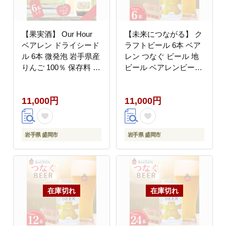
【果実酒】 Our Hour
【未来につながる】 ク
ベアレン ドライシード
ラフトビール 6本 ベア
ル 6本 微発泡 岩手県産
レン つなぐ ビール 地
りんご 100％ 保存料 着
ビール ベアレンビール
色料不使用 シードル
ラガー ラガービール お
cider Alcohol 酒 お酒 ア
酒 酒 アルコール 晩酌
11,000円
11,000円
ルコール 果実酒 林檎
缶ビール お試し 飲料
リンゴ 果物 くだもの
飲み物 夕飯 お土産 手
晩酌 飲料 飲み物 東北
土産 プレゼント ギフト
岩手 盛岡 株式会社ベア
岩手県 盛岡市 東北 岩
岩手県 盛岡市
岩手県 盛岡市
レン醸造所
手 盛岡 株式会社ベアレ
ン醸造所 baeren004