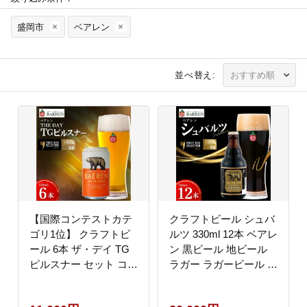
盛岡市
ベアレン
並べ替え:
【国際コンテストカテ
クラフトビール シュバ
ゴリ1位】 クラフトビ
ルツ 330ml 12本 ベアレ
ール 6本 ザ・デイ TG
ン 黒ビール 地ビール
ピルスナー セット コン
ラガー ラガービール ク
テスト 1位 ピルスピナ
ラフトビール くらふと
ー ベアレンビール 地ビ
びーる 麦酒 ビール お