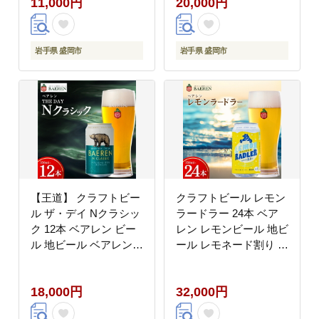
11,000円
20,000円
ール ビール ラガー ド
酒 酒 アルコール 瓶ビ
イツ お酒 酒 アルコー
ール 瓶 飲料 飲み物 夕
ル 缶ビール 缶 飲料 岩
飯 お土産 岩手 岩手県
手 岩手県 盛岡市 盛岡
盛岡市 盛岡 ベアレン醸
岩手県 盛岡市
岩手県 盛岡市
ベアレン醸造所
造所
【王道】 クラフトビー
クラフトビール レモン
ル ザ・デイ Nクラシッ
ラードラー 24本 ベア
ク 12本 ベアレン ビー
レン レモンビール 地ビ
ル 地ビール ベアレンビ
ール レモネード割り シ
ール ラガー ラガービー
チリア レモン レモネー
ル お酒 酒 アルコール
ド 香料不使用 くらふと
18,000円
32,000円
晩酌 缶ビール 飲料 飲
びーる 麦酒 ビール お
み物 夕飯 お土産 手土
酒 酒 アルコール 発泡