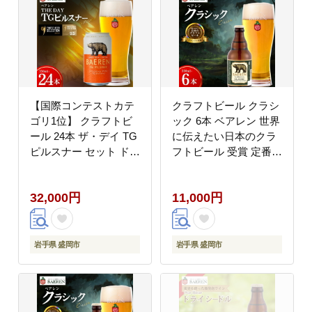
【国際コンテストカテ
クラフトビール クラシ
ゴリ1位】 クラフトビ
ック 6本 ベアレン 世界
ール 24本 ザ・デイ TG
に伝えたい日本のクラ
ピルスナー セット ドイ
フトビール 受賞 定番
ツ国際コンテスト1位
王道 地ビール クラフト
ピルスピナー ベアレン
ビール くらふとびーる
32,000円
11,000円
ビール 地ビール ビール
麦酒 ビール お酒 酒 ア
ラガー ラガービール ド
ルコール 瓶ビール 瓶
イツ 麦酒 お酒 酒 アル
飲料 飲み物 夕飯 お土
コール 岩手 盛岡 ベア
産 岩手 盛岡 ベアレン
岩手県 盛岡市
岩手県 盛岡市
レン醸造所
醸造所