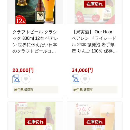
クラフトビール クラシ
【果実酒】 Our Hour
ック 330ml 12本 ベアレ
ベアレン ドライシード
ン 世界に伝えたい日本
ル 24本 微発泡 岩手県
のクラフトビールコン
産 りんご 100％ 保存料
テスト 日本一 受賞 定
着色料不使用 シードル
番 王道 地ビール クラ
cider Alcohol 酒 お酒 ア
20,000円
34,000円
フトビール ベアレン ビ
ルコール 果実酒 林檎
ール お酒 酒 アルコー
リンゴ 果物 くだもの
ル 瓶ビール 瓶 お土産
晩酌 飲料 飲み物 東北
岩手 盛岡 ベアレン醸造
岩手 盛岡 株式会社ベア
岩手県 盛岡市
岩手県 盛岡市
所
レン醸造所