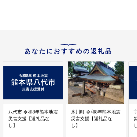
大麺 もりおか冷麺 韓国
まっこり 炭酸 酒 岩手県
盛岡市 東北 岩手 盛岡
株式会社中原商店
あなたにおすすめの返礼品
八代市 令和8年熊本地震
氷川町 令和8年熊本地震
災害支援【返礼品な
災害支援【返礼品な
し】
し】
し