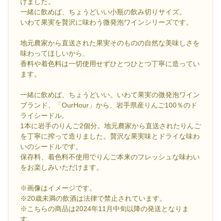
げました。
一緒に飲めば、ちょうどいい小瓶の飲み切りサイズ。
いわて果実を贅沢に味わう微発泡ワインシリーズです。
地元農家から直送された果実そのものの自然な美味しさを
味わってほしいから、
香料や着色料は一切使用せずひとつひとつ丁寧に造ってい
ます。
一緒に飲めば、ちょうどいい。いわて果実の微発泡ワイン
ブランド、「OurHour」から、岩手県産りんご100％のド
ライシードル。
1本に岩手のりんご2個分。地元農家から直送されたりんご
を丁寧に搾って造りました。贅沢な果実味とドライな味わ
いのシードルです。
保存料、着色料不使用でりんご本来のフレッシュな味わい
をお楽しみいただけます。
※画像はイメージです。
※20歳未満の飲酒は法律で禁止されています。
※こちらの商品は2024年11月中旬以降の発送となりま
す。