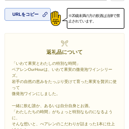
URLをコピー
※20歳未満の方の飲酒は法律で禁
お気に入
止されています。
返礼品について
「いわて果実とわたしの特別な時間」
ベアレンOurHourは、いわて果実の微発泡ワインシリー
ズ。
岩手の自然の恵みをたっぷり受けて育った果実を贅沢に使
って
微発泡ワインにしました。
一緒に飲む誰か、あるいは自分自身とお酒。
「わたしたちの時間」がちょっと特別なものになるよう
に、
そんな想いと、べアレンのこだわりが詰まった1本に仕上