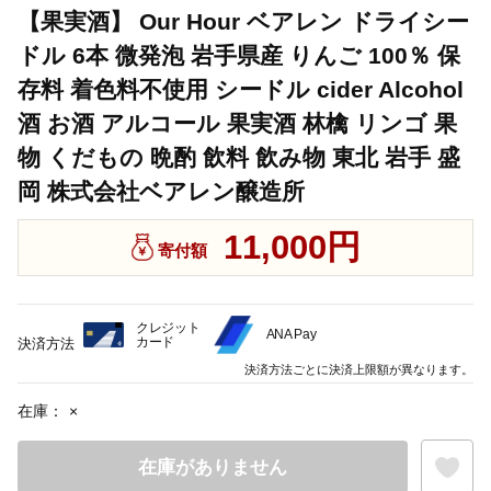
【果実酒】 Our Hour ベアレン ドライシー
ドル 6本 微発泡 岩手県産 りんご 100％ 保
存料 着色料不使用 シードル cider Alcohol
酒 お酒 アルコール 果実酒 林檎 リンゴ 果
物 くだもの 晩酌 飲料 飲み物 東北 岩手 盛
岡 株式会社ベアレン醸造所
11,000円
寄付額
クレジット
ANA Pay
カード
決済方法
決済方法ごとに決済上限額が異なります。
在庫：
×
在庫がありません