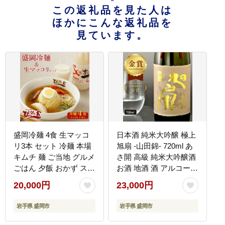
この返礼品を見た人は
ほかにこんな返礼品を
見ています。
盛岡冷麺 4食 生マッコ
日本酒 純米大吟醸 極上
リ3本 セット 冷麺 本場
旭扇 -山田錦- 720ml あ
キムチ 麺 ご当地 グルメ
さ開 高級 純米大吟醸酒
ごはん 夕飯 おかず スー
お酒 地酒 酒 アルコール
プ 加工食品 めん 麺類
晩酌 家飲み ギフト プレ
20,000円
23,000円
時短 本格 自家製 生麺
ゼント 贈答 贈答品 フル
簡単 手軽 冷蔵 焼肉 冷
ーティー フルーティー
岩手県 盛岡市
岩手県 盛岡市
麺 コシ 弾力 牛骨 濃厚
な日本酒 asa003-1
新鮮 夏 贈り物 贈答 三