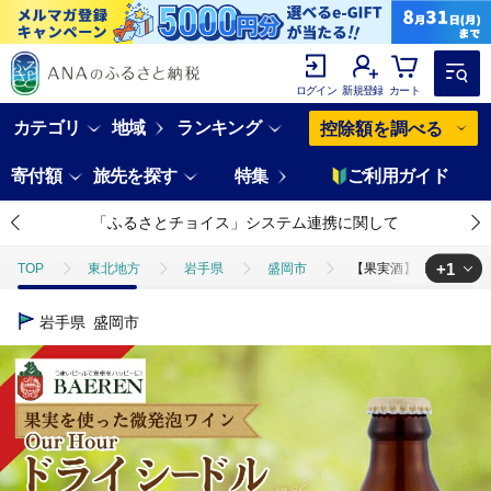
ログイン
新規登録
カート
カテゴリ
地域
ランキング
控除額を調べる
寄付額
旅先を探す
特集
ご利用ガイド
「ふるさとチョイス」システム連携に関して
+1
TOP
東北地方
岩手県
盛岡市
【果実酒】 Our Hou
TOP
酒
ワイン
【果実酒】 Our Hour ベアレン ドライシード
岩手県
盛岡市