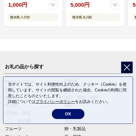
1,000円
5,000円
5
熊本県 八代市
熊本県 氷川町
お礼の品から探す
ANAオリジナル
定期便
当サイトでは、サイト利便性向上のため、クッキー（Cookie）を使
酒
肉類
用しています。サイトの閲覧を継続された場合、Cookieの利用に同
意したことものといたします。
加工食品
旅行・宿泊・体験
詳細については
プライバシーポリシー
をお読みください。
魚介類
麺類
日用品・雑貨
野菜
OK
パン・菓子類
電化製品
フルーツ
卵・乳製品