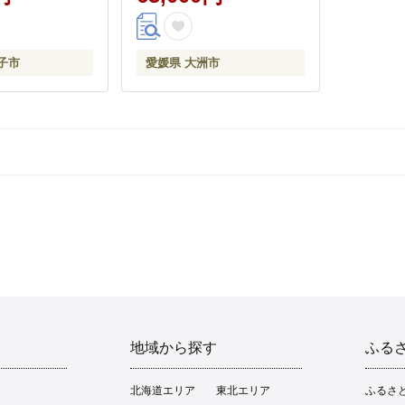
FE!! 【配送不
食材 サラダ 煮物 炒め物 愛
】（沖縄・離
媛県大洲市/大洲市青年農業
 白米 ごはん お
者協議会 [AGBL001] 定期便
 野菜 トマト キ
野菜 野菜セット旬 やさい
子市
愛媛県 大洲市
 玉ねぎ 千葉県
やさいセット 新鮮 新鮮野
菜 愛媛県産 大洲市産 ヘル
シー 献立 食卓 産地直送 お
すすめ 人気 お取り寄せ 送
料無料 贈答 ギフト
地域から探す
ふる
北海道エリア
東北エリア
ふるさ