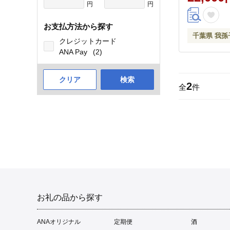
く)》 ベジLI
円
円
可地域あり
島） 精米 米
お支払方法から探す
米 国産 コメ
千葉県 我孫
クレジットカード
ャベツ 白菜
ANA Pay
(2)
我孫子市
クリア
検索
2
全
件
お礼の品から探す
ANAオリジナル
定期便
酒