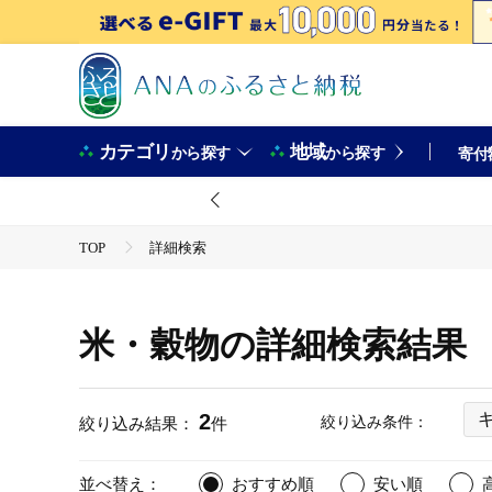
カテゴリ
地域
から探す
から探す
寄付
TOP
詳細検索
米・穀物の詳細検索結果
2
絞り込み条件：
絞り込み結果：
件
並べ替え：
おすすめ順
安い順