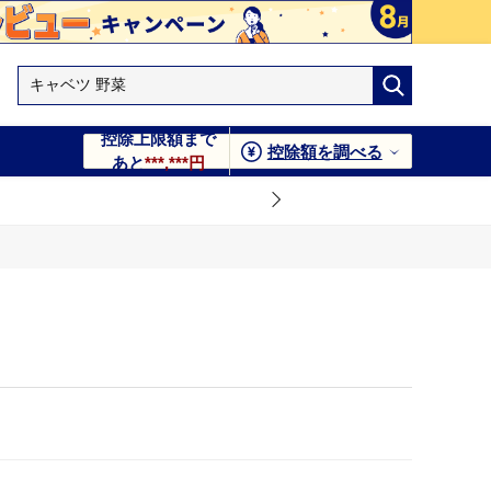
控除上限額まで
控除額を調べる
あと
***,***円