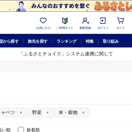
お気に入り
ご利用ガイド
新規登録
ログイン
カート
額から探す
旅先を探す
ランキング
特集
取り組み
「ふるさとチョイス」システム連携に関して
キャベツ
野菜
米・穀物
高い順
新着順