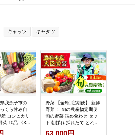
キャッツ
キャタツ
葉県我孫子市の
野菜 【全6回定期便】 新鮮
ふっくら甘み自
野菜 ！ 旬の農産物定期便
年産 コシヒカリ
旬の野菜 詰め合わせ セッ
野菜 10品 《30
ト 朝採れ 採れたて とれた
荷予定(土日祝除
て 美味しい おいしい 料理
円
63,000円