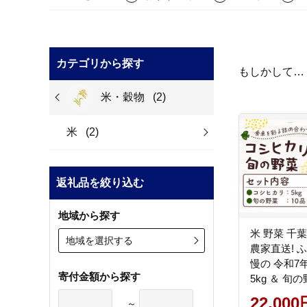
カテゴリから探す
もしかして…
米・穀物
(2)
米
(2)
返礼品を絞り込む
地域から探す
米 野菜 千
地域を選択する
農家直送! 
慢の 令和7
寄付金額から探す
5kg ＆ 旬の
日以内に出
22,000
～