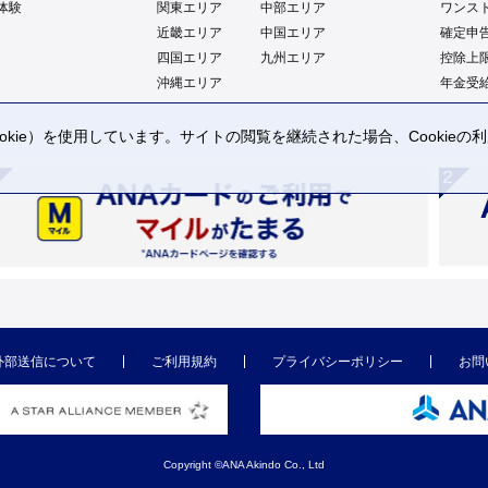
体験
関東エリア
中部エリア
ワンス
近畿エリア
中国エリア
確定申
四国エリア
九州エリア
控除上
沖縄エリア
年金受
kie）を使用しています。サイトの閲覧を継続された場合、Cookie
。
外部送信について
ご利用規約
プライバシーポリシー
お問
Copyright ©ANA Akindo Co., Ltd