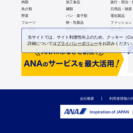
肉類
加工食品
旅行・宿泊・
魚介類
麺類
日用品・雑貨
野菜
パン・菓子類
電化製品
フルーツ
卵・乳製品
ファッション
米・穀物
飲料(酒以外)
返礼品なし
当サイトでは、サイト利便性向上のため、クッキー（Coo
詳細については
プライバシーポリシー
をお読みください
会社概要
利用者情報の