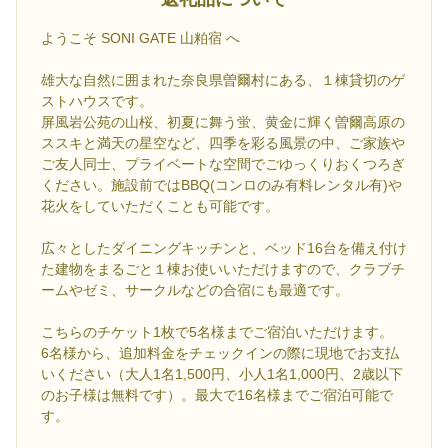
ようこそ SONI GATE 山粕宿 へ
雄大な自然に囲まれた奈良県曽爾村にある、１棟貸切のゲ
ストハウスです。
屏風岩公苑の山桜、初夏に舞う蛍、黄金に輝く曽爾高原の
ススキと満天の星空など、四季を彩る風景の中、ご家族や
ご友人同士、プライベートな空間でごゆっくりおくつろぎ
ください。施設前ではBBQ(コンロのみ有料レンタル有)や
花火をしていただくことも可能です。
広々としたダイニングキッチンと、ベッド16台を備え付け
た建物をまるごと１棟お使いいただけますので、クラブチ
ームやゼミ、サークルなどの合宿にも最適です。
こちらのチケット1枚で5名様までご宿泊いただけます。
6名様から、追加料金をチェックインの際に現地でお支払
いください（大人1名1,500円、小人1名1,000円、2歳以下
のお子様は無料です）。最大で16名様までご宿泊可能で
す。