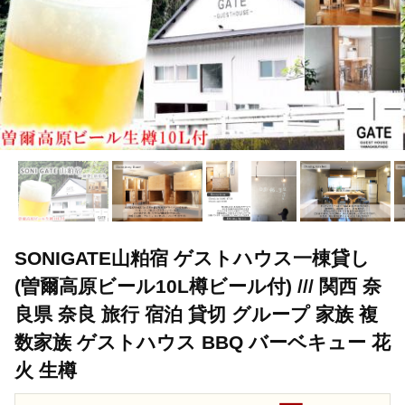
SONIGATE山粕宿 ゲストハウス一棟貸し
(曽爾高原ビール10L樽ビール付) /// 関西 奈
良県 奈良 旅行 宿泊 貸切 グループ 家族 複
数家族 ゲストハウス BBQ バーベキュー 花
火 生樽