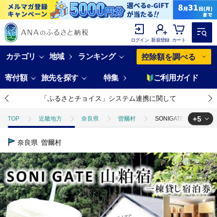
ログイン
新規登録
カート
カテゴリ
地域
ランキング
控除額を調べる
寄付額
旅先を探す
特集
ご利用ガイド
「ふるさとチョイス」システム連携に関して
+5
TOP
近畿地方
奈良県
曽爾村
SONIGATE山粕宿 ゲ
TOP
酒
SONIGATE山粕宿 ゲストハウス一棟貸し(曽爾高原ビール10L
奈良県
曽爾村
TOP
酒
ビール
SONIGATE山粕宿 ゲストハウス一棟貸し(曽爾
TOP
旅行・宿泊・体験
SONIGATE山粕宿 ゲストハウス一棟貸し(曽
TOP
旅行・宿泊・体験
宿泊券
SONIGATE山粕宿 ゲストハ
TOP
旅行・宿泊・体験
体験チケット
SONIGATE山粕宿 