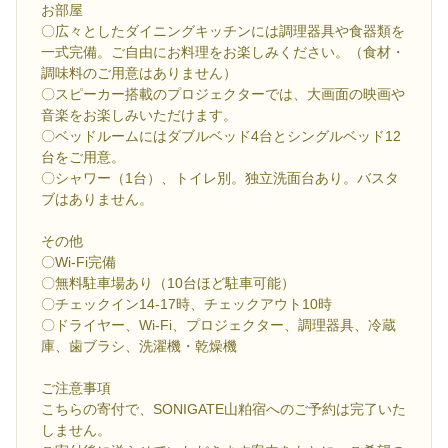
お部屋
〇広々としたダイニングキッチンには調理器具や食器類を
一式完備。ご自由にお料理をお楽しみください。（食材・
調味料のご用意はありません）
〇スピーカー搭載のプロジェクターでは、大画面の映画や
音楽をお楽しみいただけます。
〇ベッドルームにはダブルベッド4台とシングルベッド12
台をご用意。
〇シャワー（1台）、トイレ別。独立洗面台あり。バスタ
ブはありません。
その他
〇Wi-Fi完備
〇無料駐車場あり（10台ほど駐車可能）
〇チェックイン14-17時、チェックアウト10時
〇ドライヤー、Wi-Fi、プロジェクター、調理器具、冷蔵
庫、歯ブラシ、洗濯機・乾燥機
ご注意事項
こちらの寄付で、SONIGATE山粕宿へのご予約は完了いた
しません。