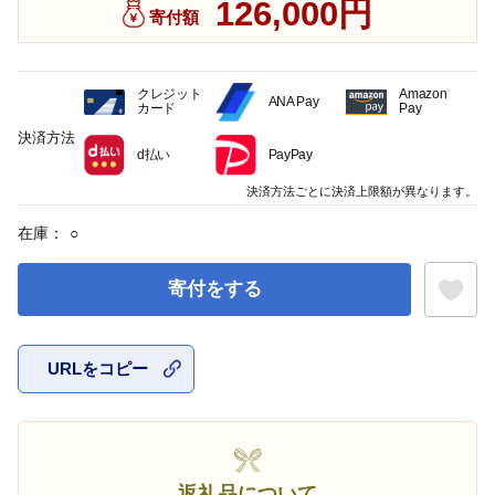
126,000円
寄付額
クレジット
Amazon
ANA Pay
カード
Pay
決済方法
d払い
PayPay
決済方法ごとに決済上限額が異なります。
在庫：
○
寄付をする
URLをコピー
お気に入
返礼品について