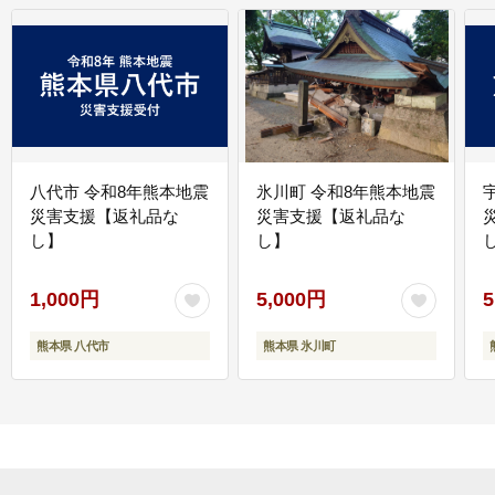
八代市 令和8年熊本地震
氷川町 令和8年熊本地震
災害支援【返礼品な
災害支援【返礼品な
し】
し】
し
1,000円
5,000円
5
熊本県 八代市
熊本県 氷川町