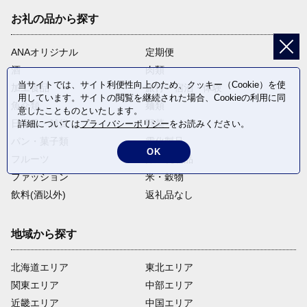
お礼の品から探す
ANAオリジナル
定期便
酒
肉類
当サイトでは、サイト利便性向上のため、クッキー（Cookie）を使
加工食品
旅行・宿泊・体験
用しています。サイトの閲覧を継続された場合、Cookieの利用に同
魚介類
麺類
意したことものといたします。
日用品・雑貨
野菜
詳細については
プライバシーポリシー
をお読みください。
パン・菓子類
電化製品
OK
フルーツ
卵・乳製品
ファッション
米・穀物
飲料(酒以外)
返礼品なし
地域から探す
北海道エリア
東北エリア
関東エリア
中部エリア
近畿エリア
中国エリア