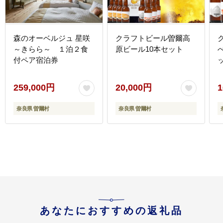
森のオーベルジュ 星咲
クラフトビール曽爾高
～きらら～ １泊２食
原ビール10本セット
付ペア宿泊券
259,000円
20,000円
1
奈良県 曽爾村
奈良県 曽爾村
あなたにおすすめの返礼品