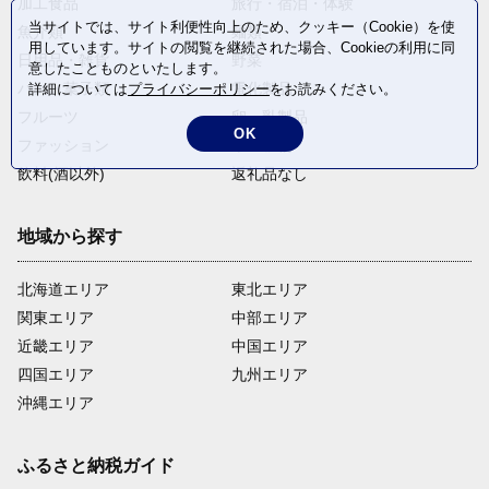
加工食品
旅行・宿泊・体験
当サイトでは、サイト利便性向上のため、クッキー（Cookie）を使
魚介類
麺類
用しています。サイトの閲覧を継続された場合、Cookieの利用に同
日用品・雑貨
野菜
意したことものといたします。
パン・菓子類
電化製品
詳細については
プライバシーポリシー
をお読みください。
フルーツ
卵・乳製品
OK
ファッション
米・穀物
飲料(酒以外)
返礼品なし
地域から探す
北海道エリア
東北エリア
関東エリア
中部エリア
近畿エリア
中国エリア
四国エリア
九州エリア
沖縄エリア
ふるさと納税ガイド