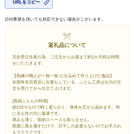
URLをコピー
お気に入
日付希望を頂いても対応できない場合がございます。
返礼品について
完全受注生産の為、ご注文からお届まで約1か月程お時間
をいただきます。
【熟練の職人が一枚一枚 心を込めて作り上げた逸品】
全国有名百貨店に出展もしている、ふとん工房はせ川が注
文を受けてから仕立て上げます。
[真綿ふとんの特徴]
絹100％なので軽く柔らかく、身体を芯から温めます。特
に冷え性の方に最適です。
厚みも薄く、収納スペースも取りません。
部屋に風を通すだけで、日干しの必要もないのでお手入れ
もラクラクです。