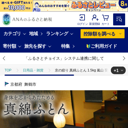
ログイン
新規登録
カート
カテゴリ
地域
ランキング
控除額を調べる
寄付額
旅先を探す
特集
ご利用ガイド
「ふるさとチョイス」システム連携に関して
+1
TOP
日用品・雑貨
京の絞り 真綿ふとん 1.5kg 嵐山 受注生産 掛
TOP
日用品・雑貨
寝具・タオル
京の絞り 真綿ふとん 1.5k
京都府
舞鶴市