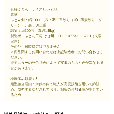
真綿ふとん：サイズ150×200cm
素材
ふとん側：絹100％（表：羽二重絞り（嵐山風景絞り、グ
リーン）、裏：羽二重
詰物：絹100％（真綿1.5kg）
製造者：ふとん工房 はせ川 TEL：0773-62-5710（火曜
定休）
その他：日時指定はできません。
※商品関するお問い合わせは上記製造者にお問い合わせく
ださい。
※モニターの発色具合によって実際のものと色が異なる場
合があります。
地場産品類型：3
類型該当理由：舞鶴市内で職人が高度技術を用いて綿詰
め、成型するなどされており、相応の付加価値が生じてい
るため