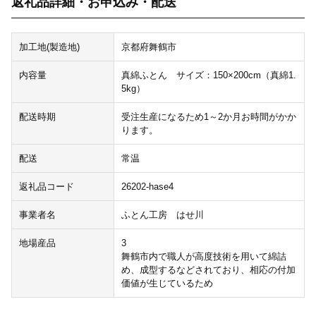
返礼品詳細・お申込み・配送
加工地(製造地)
京都府舞鶴市
内容量
真綿ふとん サイズ：150×200cm（真綿1.
5kg）
配送時期
受注生産になるため1～2か月お時間がかか
ります。
配送
常温
返礼品コード
26202-hase4
事業者名
ふとん工房 はせ川
地場産品
3
舞鶴市内で職人が高度技術を用いて綿詰
め、成型するなどされており、相応の付加
価値が生じているため