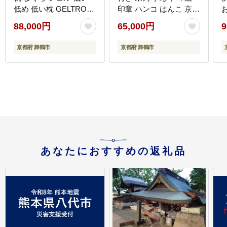
低め 低い枕 GELTRON
印章 ハンコ はんこ 京都
洗える 洗える枕 ギフト
府 舞鶴市 栄明印房
88,000円
65,000円
9
プレゼント 日本製 おす
すめ 贈答
京都府 舞鶴市
京都府 舞鶴市
あなたにおすすめの返礼品