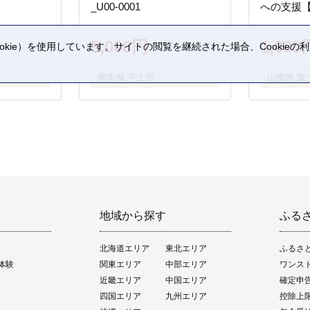
_U00-0001
への支援
5,000円
1,000
kie）を使用しています。サイトの閲覧を継続された場合、Cookie
。
熊本県 宇土市
山梨県 富
地域から探す
ふる
北海道エリア
東北エリア
ふるさ
体験
関東エリア
中部エリア
ワンス
近畿エリア
中国エリア
確定申
四国エリア
九州エリア
控除上