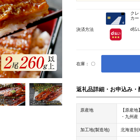
クレ
カー
d払
決済方法
在庫：
〇
返礼品詳細・お申込み・
原産地
【原産地
・九州産
加工地(製造地)
北海道別