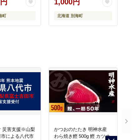
0円
1,000円
海町
北海道 別海町
 災害支援※山梨
かつおのたたき 明神水産
田市による八代市
わら焼き鰹 500g 鰹 カツオ