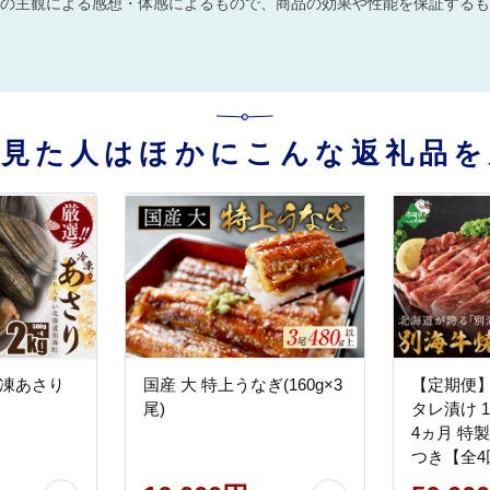
の主観による感想・体感によるもので、商品の効果や性能を保証するも
を見た人はほかにこんな返礼品を
冷凍あさり
国産 大 特上うなぎ(160g×3
【定期便】
尾)
タレ漬け 1.2
4ヵ月 特
つき【全4
海町産】【be