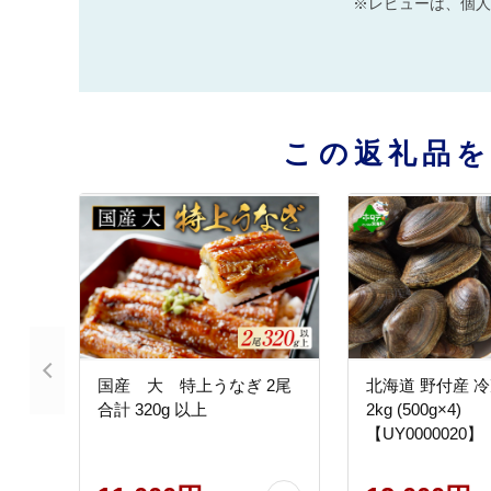
※レビューは、個人
この返礼品
国産 大 特上うなぎ 2尾
北海道 野付産 
合計 320g 以上
2kg (500g×4)
【UY0000020】