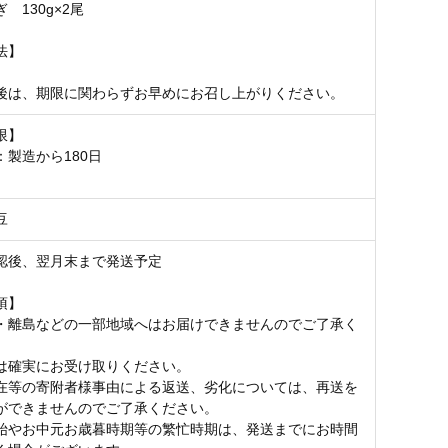
 130g×2尾
法】
後は、期限に関わらずお早めにお召し上がりください。
限】
：製造から180日
豆
認後、翌月末まで発送予定
項】
・離島などの一部地域へはお届けできませんのでご了承く
は確実にお受け取りください。
在等の寄附者様事由による返送、劣化については、再送を
ができませんのでご了承ください。
始やお中元お歳暮時期等の繁忙時期は、発送までにお時間