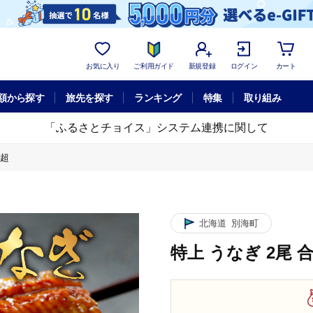
お気に入り
ご利用ガイド
新規登録
ログイン
カート
額から探す
旅先を探す
ランキング
特集
取り組み
「ふるさとチョイス」システム連携に関して
 超
北海道
別海町
特上 うなぎ 2尾 合計