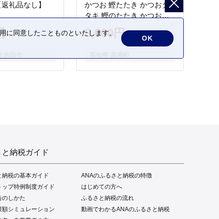
【返礼品なし】
かつお 鰹たたき かつおタ
タキ 鰹のたたき かつおの
タタキ 藁焼き わら焼き 魚
円
8,000円
の利用に同意したことものといたします。
さかな 海鮮 刺身 お刺身 冷
OK
凍 ご家庭用 グルメ 特産品
士吉田市
高知県 黒潮町
ご当地 本場 高知 黒潮町 ギ
フト 贈答品 人気 返礼品 ふ
るさと納税 魚介類 高知県
産 土佐名物 高知県 高評価
食卓 ご飯のお供 父の日 ギ
フト プレゼント[1669]
さと納税ガイド
と納税の基本ガイド
ANAのふるさと納税の特徴
トップ特例制度ガイド
はじめての方へ
告のしかた
ふるさと納税の流れ
限額シミュレーション
動画でわかるANAのふるさと納税