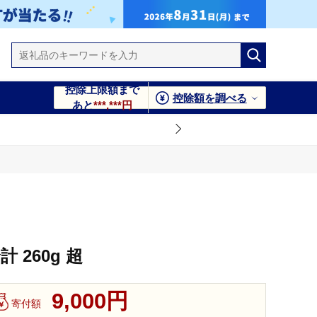
控除上限額まで
控除額を調べる
あと
***,***円
 260g 超
9,000円
寄付額