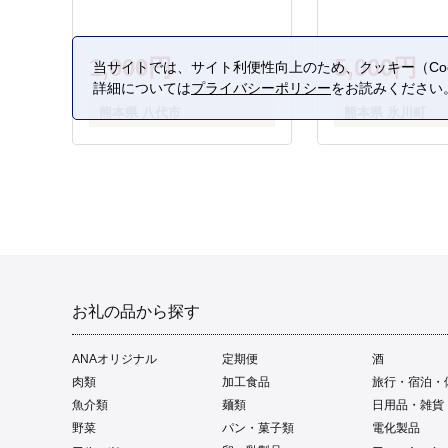
1,000円
5,000円
当サイトでは、サイト利便性向上のため、クッキー（Coo
詳細については
プライバシーポリシー
をお読みください
熊本県 八代市
熊本県 氷川町
お礼の品から探す
ANAオリジナル
定期便
酒
肉類
加工食品
旅行・宿泊・
魚介類
麺類
日用品・雑貨
野菜
パン・菓子類
電化製品