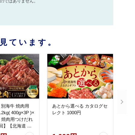
のではありません。
見ています。
別海牛 焼肉用
あとから選べる カタログセ
kg( 400g×3P )×
レクト 1000円
製 焼肉用つけだれ
回】【北海道 別
010-0282-100-