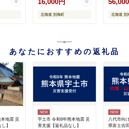
16,000円
56,00
4】
北海道 別海町
北海道 別
あなたにおすすめの返礼品
熊本地震 災
宇土市 令和8年熊本地震 災
八代市向け
なし】
害支援【返礼品なし】
県富士吉