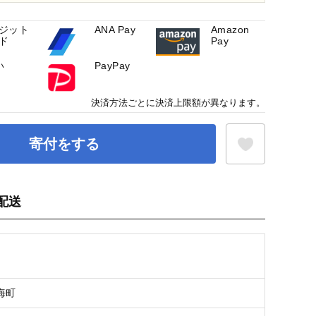
ジット
ANA Pay
Amazon
ド
Pay
い
PayPay
決済方法ごとに決済上限額が異なります。
寄付をする
配送
お気に入り登録
】
海町