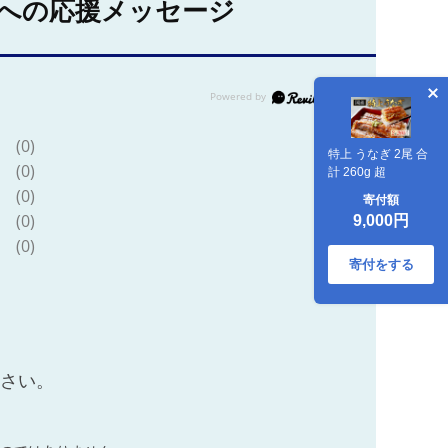
への応援メッセージ
(0)
特上 うなぎ 2尾 合
(0)
計 260g 超
(0)
寄付額
(0)
9,000円
(0)
寄付をする
ださい。