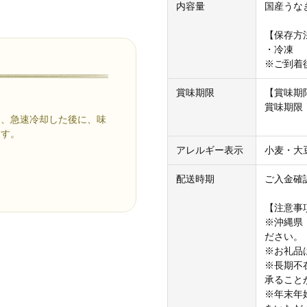
内容量
国産うなぎ
【保存方
・冷凍
※ご到着
賞味期限
【賞味期
賞味期限
し、急速冷却した後に、味
ます。
アレルギー表示
小麦・大
配送時期
ご入金確
【注意事
※沖縄県
ださい。
※お礼品
※長期不
承ること
※年末年