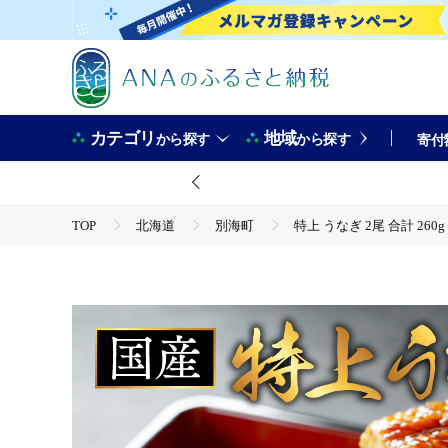
カテゴリ
地域
から探す
から探す
寄付
TOP
北海道
別海町
特上 うなぎ 2尾 合計 260g