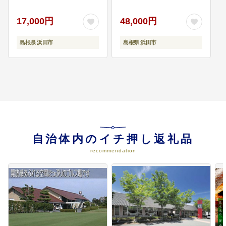
い。
【006_2043】
気 お取り寄せ
【038_1949】
17,000円
48,000円
島根県 浜田市
島根県 浜田市
自治体内のイチ押し返礼品
recommendation