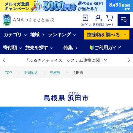
ログイン
新規登録
カート
カテゴリ
地域
ランキング
控除額を調べる
寄付額
旅先を探す
特集
ご利用ガイド
「ふるさとチョイス」システム連携に関して
TOP
中国地方
島根県
浜田市
はまだし
島根県
浜田市