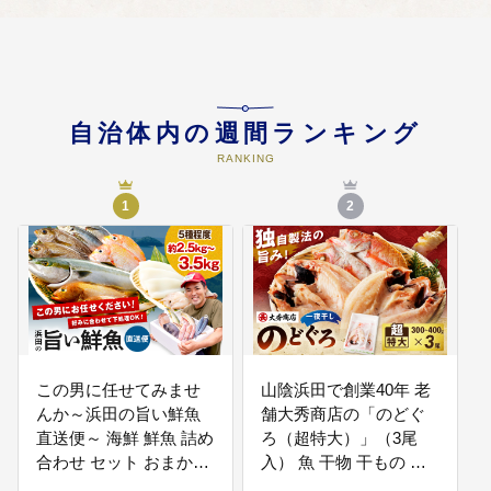
04
青少年の健全育成及び子どもを安
心して産み育てる環境づくりに関
する事業
学校環境整備（学校改修、校庭芝
生化、学校支援員の充実）、大学
を核としたまちづくり事業、子供
自治体内の週間ランキング
を安心して産み育てる環境づく
り、ふるさと教育に役立てます。
RANKING
1
2
05
農林水産業等の地域産業の振興に
関する事業
農林水産業をはじめとした、地場
産業を振興する事業などに役立て
ます。
06
その他目的達成のために市長が必
この男に任せてみませ
山陰浜田で創業40年 老
要と認める事業
んか～浜田の旨い鮮魚
舗大秀商店の「のどぐ
上記の政策メニュー以外の事業に
直送便～ 海鮮 鮮魚 詰め
ろ（超特大）」（3尾
役立てて欲しい、または使途を市
合わせ セット おまかせ
入） 魚 干物 干もの 一
長へ一任する場合にご選択くださ
人気 お取り寄せ
夜干し のどぐろ 3尾 人