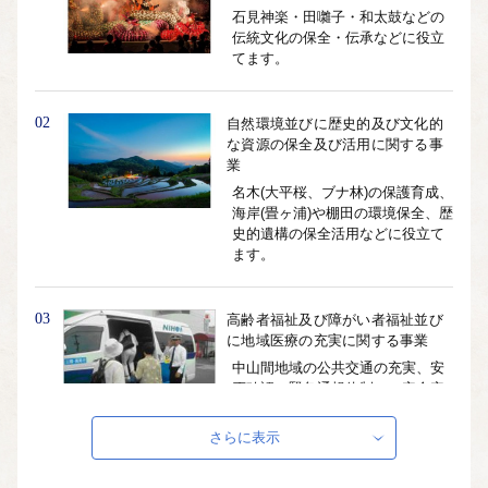
石見神楽・田囃子・和太鼓などの
伝統文化の保全・伝承などに役立
てます。
02
自然環境並びに歴史的及び文化的
な資源の保全及び活用に関する事
業
名木(大平桜、ブナ林)の保護育成、
海岸(畳ヶ浦)や棚田の環境保全、歴
史的遺構の保全活用などに役立て
ます。
03
高齢者福祉及び障がい者福祉並び
に地域医療の充実に関する事業
中山間地域の公共交通の充実、安
否確認（緊急通報体制）、安全安
心なまちづくりなどに役立てま
す。
さらに表示