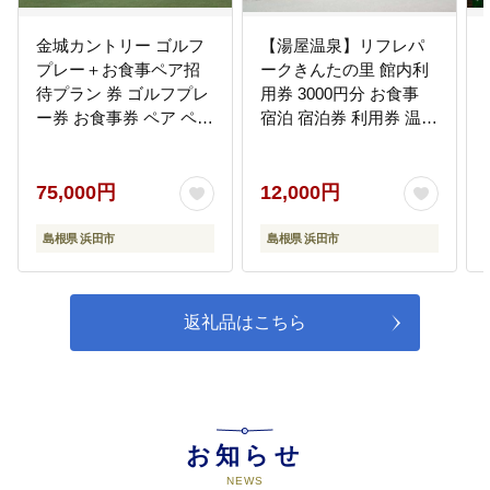
金城カントリー ゴルフ
【湯屋温泉】リフレパ
プレー＋お食事ペア招
ークきんたの里 館内利
待プラン 券 ゴルフプレ
用券 3000円分 お食事
ー券 お食事券 ペア ペア
宿泊 宿泊券 利用券 温泉
チケット 観光 レジャー
レジャー トラベル 旅行
旅行 チケット 金城カン
体験 チケット 補助券
トリークラブ 招待券
【162_1413】
75,000円
12,000円
【085_0230】
島根県 浜田市
島根県 浜田市
返礼品はこちら
お知らせ
NEWS