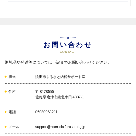
2024/3/25
東京からわずか約90分で萩・石見空港、空
港から約60分で浜田市です。
お問い合わせ
CONTACT
返礼品や発送等については下記までお問い合わせください。
担当
浜田市ふるさと納税サポート室
住所
〒 8478555
佐賀県 唐津市鏡北牟田 4337-1
電話
05030968211
メール
support@hamada.furusato-lg.jp