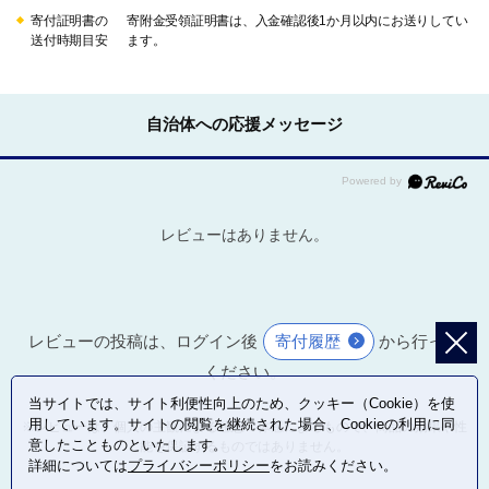
寄付証明書の
寄附金受領証明書は、入金確認後1か月以内にお送りしてい
送付時期目安
ます。
自治体への応援メッセージ
レビューはありません。
レビューの投稿は、ログイン後
寄付履歴
から行って
ください。
当サイトでは、サイト利便性向上のため、クッキー（Cookie）を使
用しています。サイトの閲覧を継続された場合、Cookieの利用に同
※レビューは、個人の主観による感想・体感によるもので、商品の効果や性
意したことものといたします。
能を保証するものではありません。
詳細については
プライバシーポリシー
をお読みください。