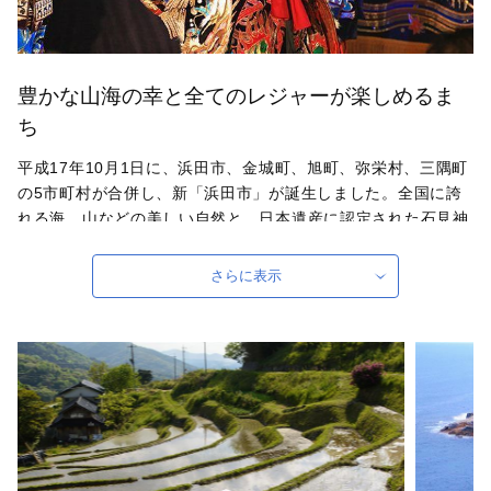
豊かな山海の幸と全てのレジャーが楽しめるま
ち
平成17年10月1日に、浜田市、金城町、旭町、弥栄村、三隅町
の5市町村が合併し、新「浜田市」が誕生しました。全国に誇
れる海、山などの美しい自然と、日本遺産に認定された石見神
楽やユネスコの無形文化遺産に記載された石州半紙などの伝統
文化、海水浴場、しまね海洋館アクアスなど豊かな自然を活か
さらに表示
した観光資源を有しており、また、高速道路、港湾などの都市
基盤や大学、美術館をはじめとする教育文化施設が充実した、
人と文化と自然の調和のとれた島根県西部の中核都市です。
自治体ホームページは
こちら
（外部サイト）
外部サイトへ遷移します。
個人情報の保護は遷移先サイトの方針に従います。