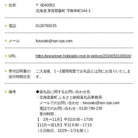
住所
〒 0040053
北海道 茅部郡森町 字御幸町144-1
電話
0120780235
メール
furusato@syo-sya.com
URL
https://www.town.hokkaido-mori.lg.jp/docs/2019053100016/
寄付証明書の
ご入金後、1～2週間程度でお礼品とは別にお送りいたしま
送付時期目安
す。
備考
◆返礼品に関するお問い合わせ先
・北海道森町 ふるさと納税返礼品事務局
メールでのお問い合わせ：furusato@syo-sya.com
電話でのお問い合わせ：0120-780-235
受付時間：
【 2月〜11月】平日10:00～17:00
【12月〜翌1月】平日 9:00～17:15
（土日祝日、12/29～1/ 3を除く）