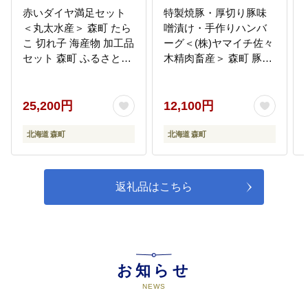
赤いダイヤ満足セット
特製焼豚・厚切り豚味
＜丸太水産＞ 森町 たら
噌漬け・手作りハンバ
こ 切れ子 海産物 加工品
ーグ＜(株)ヤマイチ佐々
セット 森町 ふるさと納
木精肉畜産＞ 森町 豚肉
税 北海道 mr1-0035
味噌漬け 焼豚 ハンバー
グ 肉料理 惣菜 加工品
チャーシュー ふるさと
25,200円
12,100円
納税 北海道 mr1-1484
北海道 森町
北海道 森町
返礼品はこちら
お知らせ
NEWS