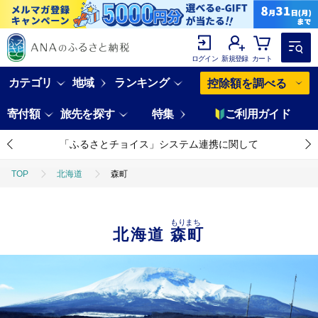
ログイン
新規登録
カート
カテゴリ
地域
ランキング
控除額を調べる
寄付額
旅先を探す
特集
ご利用ガイド
「ふるさとチョイス」システム連携に関して
TOP
北海道
森町
もりまち
北海道
森町