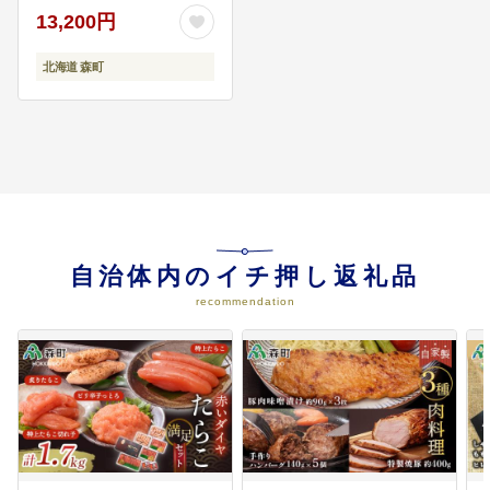
13,200円
ウモロコシ とうきび 野
菜 やさい 北海道 ふるさ
と納税 森町 mr1-0146
北海道 森町
自治体内のイチ押し返礼品
recommendation