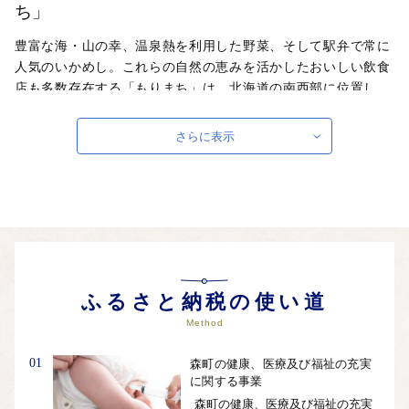
ち」
豊富な海・山の幸、温泉熱を利用した野菜、そして駅弁で常に
人気のいかめし。これらの自然の恵みを活かしたおいしい飲食
店も多数存在する「もりまち」は、北海道の南西部に位置し、
秀峰駒ヶ岳と内浦湾に囲まれた食の都です。古くから文化や歴
史の交流点としても知られ、国内最大級の縄文時代の環状列石
さらに表示
（ストーンサークル）や、幕末、箱館戦争時に榎本武揚や土方
歳三が上陸した地、北海道開拓の要であった「札幌本道」の海
上路桟橋跡地などの、貴重な史跡が多く点在します。また、桜
の名所として1,000本以上の桜が咲き誇る、食・桜・歴史を間
近に感じることができる街です。
自治体ホームページは
こちら
（外部サイト）
外部サイトへ遷移します。
ふるさと納税の使い道
個人情報の保護は遷移先サイトの方針に従います。
Method
01
森町の健康、医療及び福祉の充実
に関する事業
森町の健康、医療及び福祉の充実