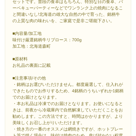
セットです。普段の食卓はもちろん、特別な日の食卓、バ
ーベキューパーティーなどでワンランク上の焼肉になるこ
と間違いなし!北海道の雄大な自然の中で育った、銘柄牛
の上質な肉の味わいを、ご家庭で是非ご堪能下さい。
■内容量/加工地
味付け厳選銘柄牛リブロース：700g
加工地：北海道森町
■原材料
お礼品の裏面に記載
■注意事項/その他
・銘柄はお選びいただけません。都度厳選して、仕入れが
できたものでお作りするため、4銘柄のうちいずれか1銘柄
でのお届けとなります。
・本お礼品は冷凍でのお届けとなります。お使いになると
きは、前夜から冷蔵庫内で自然解凍していただくことをお
勧めします。この方法ですと、時間はかかりますが、より
美味しくお召し上がりいただけます。
・焼き方の一番のオススメは網焼きですが、ホットプレー
ト等で焼く場合は、味付け焼肉のため、焦げ付かない程度