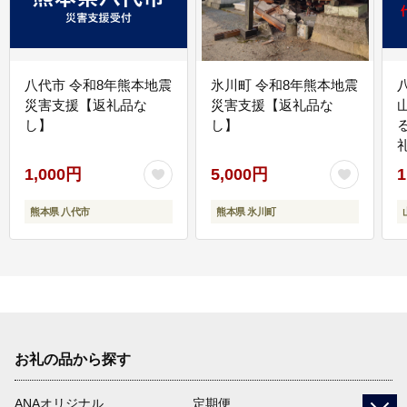
八代市 令和8年熊本地震
氷川町 令和8年熊本地震
災害支援【返礼品な
災害支援【返礼品な
し】
し】
1,000円
5,000円
1
熊本県 八代市
熊本県 氷川町
お礼の品から探す
ANAオリジナル
定期便