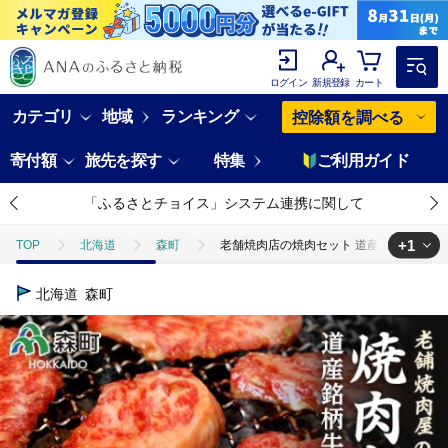
ログイン
新規登録
カート
カテゴリ
地域
ランキング
控除額を調べる
寄付額
旅先を探す
特集
ご利用ガイド
「ふるさとチョイス」システム連携に関して
+1
TOP
北海道
森町
老舗焼肉店の焼肉セット 道産銘柄牛リブロース
TOP
肉
牛肉
焼肉(牛肉)
老舗焼肉店の焼肉セット 道産銘
北海道
森町