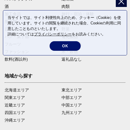
酒
肉類
加工食品
旅行・宿泊・体験
当サイトでは、サイト利便性向上のため、クッキー（Cookie）を使
魚介類
麺類
用しています。サイトの閲覧を継続された場合、Cookieの利用に同
意したことものといたします。
日用品・雑貨
野菜
詳細については
プライバシーポリシー
をお読みください。
パン・菓子類
電化製品
フルーツ
卵・乳製品
OK
ファッション
米・穀物
飲料(酒以外)
返礼品なし
地域から探す
北海道エリア
東北エリア
関東エリア
中部エリア
近畿エリア
中国エリア
四国エリア
九州エリア
沖縄エリア