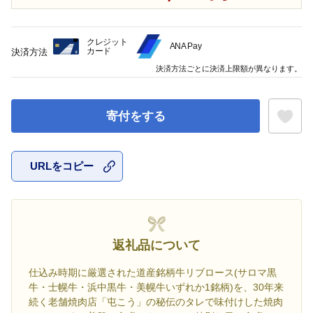
クレジット
ANA Pay
カード
決済方法
決済方法ごとに決済上限額が異なります。
寄付をする
URLをコピー
お気に入
返礼品について
仕込み時期に厳選された道産銘柄牛リブロース(サロマ黒
牛・士幌牛・浜中黒牛・美幌牛いずれか1銘柄)を、30年来
続く老舗焼肉店「屯こう」の秘伝のタレで味付けした焼肉