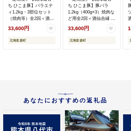
ち ひこま豚】バラエテ
ち ひこま豚】豚バラ
ィ1.2kg・3部位セット
1.2kg（400g×3）焼肉な
（焼肉等）全2回＜酒仙
ど用全2回＜酒仙合縁 百
合縁 百将＞ 森町 豚肉
将＞ 森町 豚肉 焼肉 バ
33,600円
33,600円
1
とんかつ すき焼き しゃ
ラ肉 北海道産 ふるさと
ぶしゃぶ 焼肉 ロース 肩
納税 北海道 mr1-0349
道
北海道 森町
北海道 森町
ロース バラ肉 mr1-0350
あなたにおすすめの返礼品