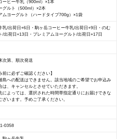
ーヒー牛乳（900ml）×1本
グルト（500ml）×2本
アムヨーグルト（ハードタイプ700g）×1袋
牛乳/出荷日+6日・駒ヶ岳コーヒー牛乳/出荷日+9日・のむ
/出荷日+13日・プレミアムヨーグルト/出荷日+17日
来次第、順次発送
み前に必ずご確認ください】
離島への配送はできません。該当地域のご希望でお申込み
合は、キャンセルとさせていただきます。
先によっては、選択された時間帯指定通りにお届けできな
ございます。予めご了承ください。
1-0358
 駒ヶ岳牛乳