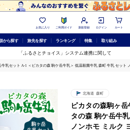
お気に入り
ご利用ガイド
新規登録
ログイン
カート
額から探す
旅先を探す
ランキング
特集
取り組み
「ふるさとチョイス」システム連携に関して
乳セット A-1 ＜ピカタの森 駒ケ岳牛乳＞ 低温殺菌牛乳 森町 牛乳 セット ノン
牛乳＞ 低温殺菌牛乳 森町 牛乳 セット ノンホモ ミルク ヨーグルト 飲むヨーグル
牛乳＞ 低温殺菌牛乳 森町 牛乳 セット ノンホモ ミルク ヨーグルト 飲むヨーグル
北海道
森町
牛乳＞ 低温殺菌牛乳 森町 牛乳 セット ノンホモ ミルク ヨーグルト 飲むヨーグル
ピカタの森駒ヶ岳牛
タの森 駒ケ岳牛乳
ノンホモ ミルク 