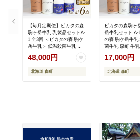
【毎月定期便】ピカタの森
ピカタの森駒ヶ岳
駒ヶ岳牛乳 乳製品セットA-
岳牛乳セット A-
1 全3回 ＜ピカタの森 駒ケ
の森 駒ケ岳牛乳
岳牛乳＞ 低温殺菌牛乳 森
菌牛乳 森町 牛乳
町 牛乳 セット ノンホモ ミ
ンホモ ミルク 
48,000円
17,000円
ルク ヨーグルト 飲むヨー
飲むヨーグルト 
グルト コーヒー牛乳 ふる
乳 ふるさと納税
北海道 森町
北海道 森町
さと納税 北海道 mr1-1403
mr1-1398