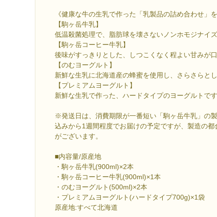
《健康な牛の生乳で作った「乳製品の詰め合わせ」
【駒ヶ岳牛乳】
低温殺菌処理で、脂肪球を壊さないノンホモジナイ
【駒ヶ岳コーヒー牛乳】
後味がすっきりとした、しつこくなく程よい甘みが
【のむヨーグルト】
新鮮な生乳に北海道産の蜂蜜を使用し、さらさらと
【プレミアムヨーグルト】
新鮮な生乳で作った、ハードタイプのヨーグルトで
※発送日は、消費期限が一番短い「駒ヶ岳牛乳」の
込みから1週間程度でお届けの予定ですが、製造の都
がございます。
■内容量/原産地
・駒ヶ岳牛乳(900ml)×2本
・駒ヶ岳コーヒー牛乳(900ml)×1本
・のむヨーグルト(500ml)×2本
・プレミアムヨーグルト(ハードタイプ700g)×1袋
原産地:すべて北海道