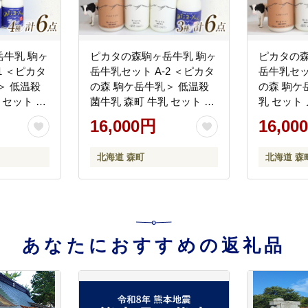
牛乳 駒ヶ
ピカタの森駒ヶ岳牛乳 駒ヶ
ピカタの森
1 ＜ピカタ
岳牛乳セット A-2 ＜ピカタ
岳牛乳セッ
＞ 低温殺
の森 駒ケ岳牛乳＞ 低温殺
の森 駒ケ
 セット ノ
菌牛乳 森町 牛乳 セット ノ
乳 セット
ヨーグルト
ンホモ ミルク ヨーグルト
ヨーグルト
16,000円
16,00
コーヒー牛
飲むヨーグルト コーヒー牛
コーヒー牛
 北海道
乳 ふるさと納税 北海道
北海道 mr1
北海道 森町
北海道 森
mr1-1399
あなたにおすすめの返礼品