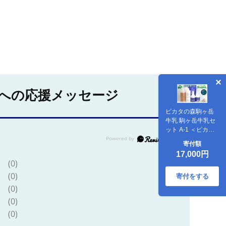
への応援メッセージ
ピカタの森駒ヶ岳
牛乳 駒ヶ岳牛乳セ
ット A-1 ＜ピカタ
の森 駒ケ岳牛乳＞
寄付額
低温殺菌牛乳 森町
17,000円
牛乳 セット ノンホ
(0)
モ ミルク ヨーグル
(0)
ト 飲むヨーグルト
寄付をする
コーヒー牛乳 ふる
(0)
さと納税 北海道
(0)
mr1-1398
(0)