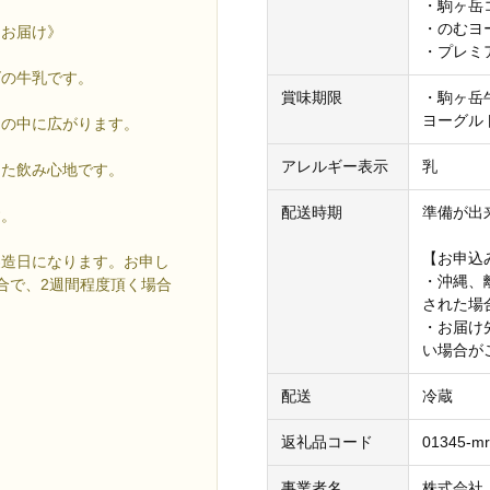
・駒ヶ岳コ
・のむヨー
をお届け》
・プレミ
ズの牛乳です。
賞味期限
・駒ヶ岳
ヨーグルト
口の中に広がります。
アレルギー表示
乳
した飲み心地です。
配送時期
準備が出
す。
【お申込
製造日になります。お申し
・沖縄、
合で、2週間程度頂く場合
された場
・お届け
い場合が
配送
冷蔵
返礼品コード
01345-mr
事業者名
株式会社