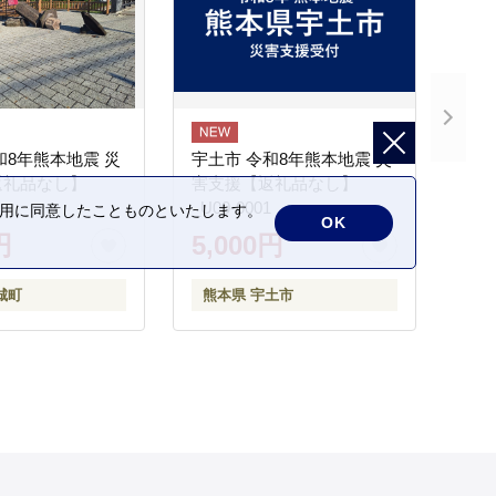
和8年熊本地震 災
宇土市 令和8年熊本地震 災
返礼品なし】
害支援【返礼品なし】
_U00-0001
の利用に同意したことものといたします。
OK
円
5,000円
城町
熊本県 宇土市