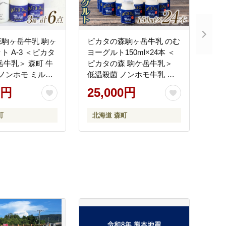
駒ヶ岳牛乳 駒ヶ
ピカタの森駒ヶ岳牛乳 のむ
ト A-3 ＜ピカタ
ヨーグルト150ml×24本 ＜
岳牛乳＞ 森町 牛
ピカタの森 駒ケ岳牛乳＞
 ノンホモ ミルク
低温殺菌 ノンホモ牛乳 森
 飲むヨーグルト
町ヨーグルト 飲むヨーグル
0円
25,000円
乳 ふるさと納税
ト 乳製品 ふるさと納税 北
-1400
海道 mr1-1397
町
北海道 森町