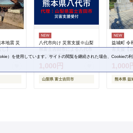
熊本地震 災
八代市向け 災害支援※山梨
益城町 令
なし】
県富士吉田市による八代市
害支援【
への支援【返礼品なし】
kie）を使用しています。サイトの閲覧を継続された場合、Cookie
。
1,000円
1,000
山梨県 富士吉田市
熊本県 益