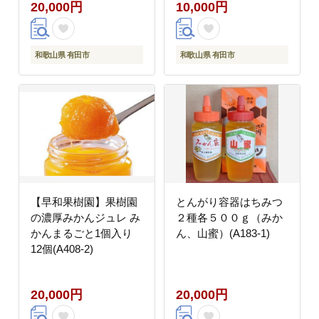
20,000円
10,000円
和歌山県 有田市
和歌山県 有田市
【早和果樹園】果樹園
とんがり容器はちみつ
の濃厚みかんジュレ み
２種各５００ｇ（みか
かんまるごと1個入り
ん、山蜜）(A183-1)
12個(A408-2)
20,000円
20,000円