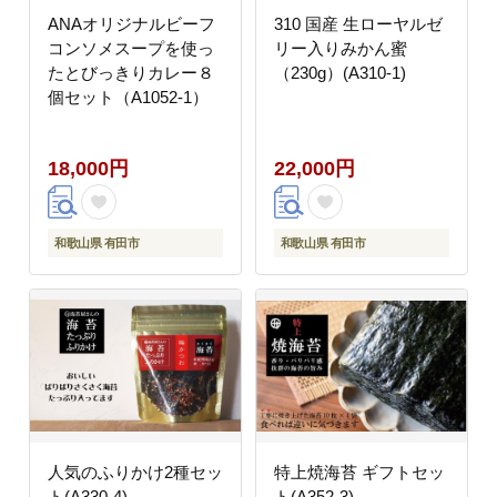
ANAオリジナルビーフ
310 国産 生ローヤルゼ
コンソメスープを使っ
リー入りみかん蜜
たとびっきりカレー８
（230g）(A310-1)
個セット（A1052-1）
18,000円
22,000円
和歌山県 有田市
和歌山県 有田市
人気のふりかけ2種セッ
特上焼海苔 ギフトセッ
ト(A330-4)
ト(A352-3)