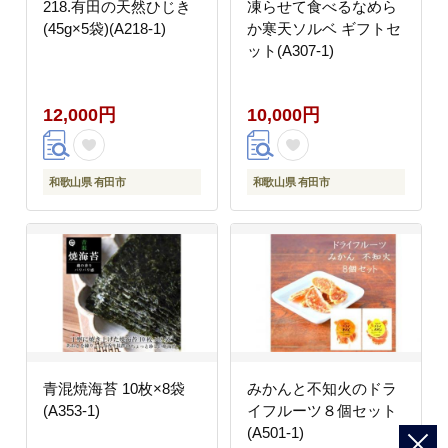
218.有田の天然ひじき
凍らせて食べるなめら
(45g×5袋)(A218-1)
か寒天ソルベ ギフトセ
ット(A307-1)
12,000円
10,000円
和歌山県 有田市
和歌山県 有田市
青混焼海苔 10枚×8袋
みかんと不知火のドラ
(A353-1)
イフルーツ８個セット
(A501-1)