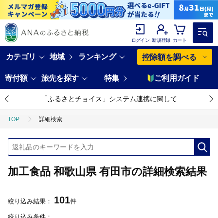
ログイン
新規登録
カート
カテゴリ
地域
ランキング
控除額を調べる
寄付額
旅先を探す
特集
ご利用ガイド
「ふるさとチョイス」システム連携に関して
TOP
詳細検索
加工食品 和歌山県 有田市の詳細検索結果
101
絞り込み結果：
件
絞り込み条件：