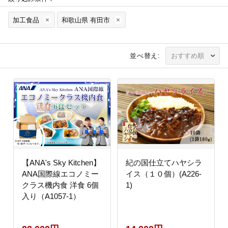
加工食品
和歌山県 有田市
並べ替え:
【ANA's Sky Kitchen】
紀の国仕立てハヤシラ
ANA国際線エコノミー
イス（１０個）(A226-
クラス機内食 洋食 6個
1)
入り（A1057-1）