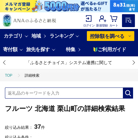
ログイン
新規登録
カート
カテゴリ
地域
ランキング
控除額を調べる
寄付額
旅先を探す
特集
ご利用ガイド
「ふるさとチョイス」システム連携に関して
TOP
詳細検索
フルーツ 北海道 栗山町の詳細検索結果
37
絞り込み結果：
件
絞り込み条件：