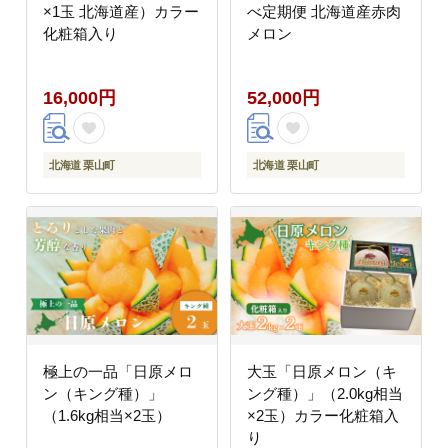
×1玉 北海道産）カラー
べ定期便 北海道産赤肉
化粧箱入り
メロン
16,000円
52,000円
北海道 栗山町
北海道 栗山町
極上の一品「日原メロ
大玉「日原メロン（キ
ン（キング種）」
ング種）」（2.0kg相当
（1.6kg相当×2玉）
×2玉）カラー化粧箱入
り