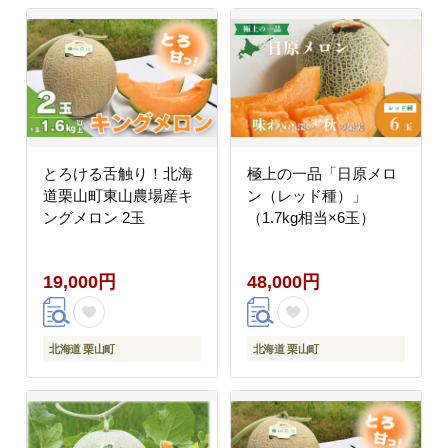
とろける舌触り！北海
極上の一品「日原メロ
道栗山町東山農場産キ
ン（レッド種）」
ングメロン 2玉
（1.7kg相当×6玉）
19,000円
48,000円
北海道 栗山町
北海道 栗山町