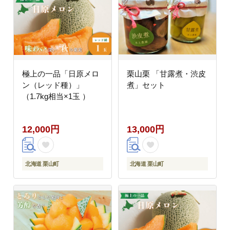
極上の一品「日原メロ
栗山栗 「甘露煮・渋皮
ン（レッド種）」
煮」セット
（1.7kg相当×1玉 ）
12,000円
13,000円
北海道 栗山町
北海道 栗山町