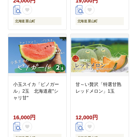
24,000円
19,000円
北海道 栗山町
北海道 栗山町
小玉スイカ「ピノガー
甘～い贅沢「特選甘熟
ル」2玉 北海道産”シ
レッドメロン」1玉
ャリ甘”
16,000円
12,000円