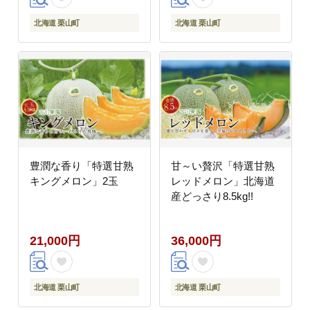
北海道 栗山町
北海道 栗山町
豊潤な香り「特選甘熟
甘～い贅沢「特選甘熟
キングメロン」2玉
レッドメロン」北海道
産どっさり8.5kg!!
21,000円
36,000円
北海道 栗山町
北海道 栗山町