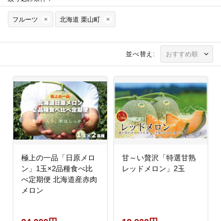
フルーツ
北海道 栗山町
並べ替え:
極上の一品「日原メロ
甘～い贅沢「特選甘熟
ン」1玉×2品種食べ比
レッドメロン」2玉
べ定期便 北海道産赤肉
メロン