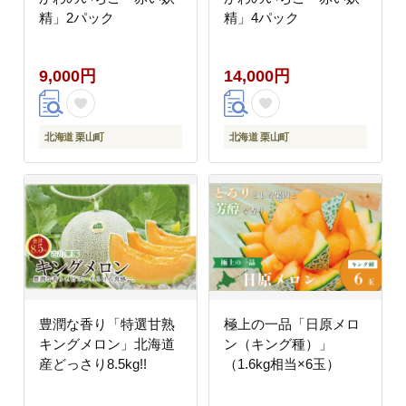
精」2パック
精」4パック
9,000円
14,000円
北海道 栗山町
北海道 栗山町
豊潤な香り「特選甘熟
極上の一品「日原メロ
キングメロン」北海道
ン（キング種）」
産どっさり8.5kg!!
（1.6kg相当×6玉）