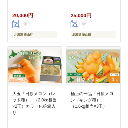
20,000円
25,000円
北海道 栗山町
北海道 栗山町
大玉「日原メロン（レ
極上の一品「日原メロ
ッド種）」（2.0kg相当
ン（キング種）」
×2玉）カラー化粧箱入
（1.6kg相当×3玉）
り