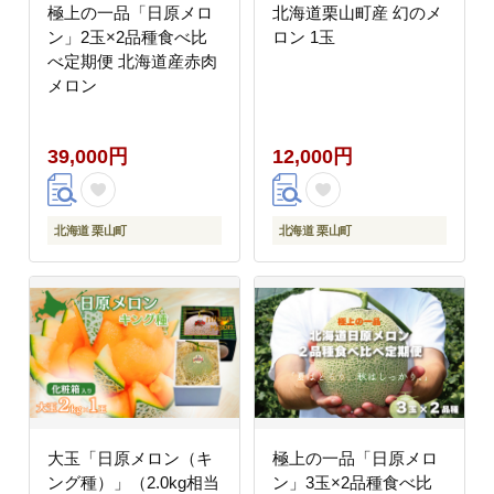
極上の一品「日原メロ
北海道栗山町産 幻のメ
ン」2玉×2品種食べ比
ロン 1玉
べ定期便 北海道産赤肉
メロン
39,000円
12,000円
北海道 栗山町
北海道 栗山町
大玉「日原メロン（キ
極上の一品「日原メロ
ング種）」（2.0kg相当
ン」3玉×2品種食べ比