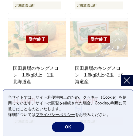
北海道 栗山町
北海道 栗山町
国田農場のキングメロ
国田農場のキングメロ
ン 1.6kg以上 1玉
ン 1.6kg以上×2玉 北
北海道産
海道産
当サイトでは、サイト利便性向上のため、クッキー（Cookie）を使
11,000円
18,000円
用しています。サイトの閲覧を継続された場合、Cookieの利用に同
意したことものといたします。
詳細については
プライバシーポリシー
をお読みください。
北海道 栗山町
北海道 栗山町
OK