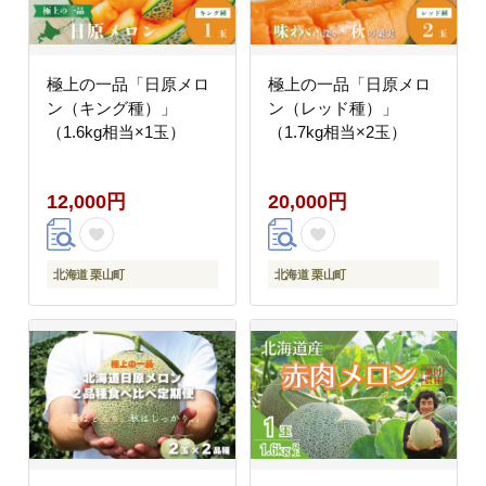
極上の一品「日原メロ
極上の一品「日原メロ
ン（キング種）」
ン（レッド種）」
（1.6kg相当×1玉）
（1.7kg相当×2玉）
12,000円
20,000円
北海道 栗山町
北海道 栗山町