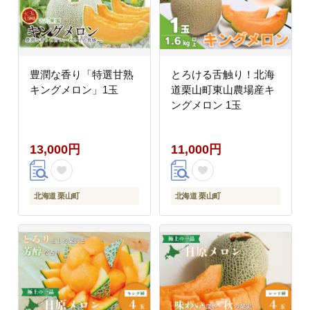
豊潤な香り「特選甘熟
とろける舌触り！北海
キングメロン」1玉
道栗山町東山農場産キ
ングメロン 1玉
13,000円
11,000円
北海道 栗山町
北海道 栗山町