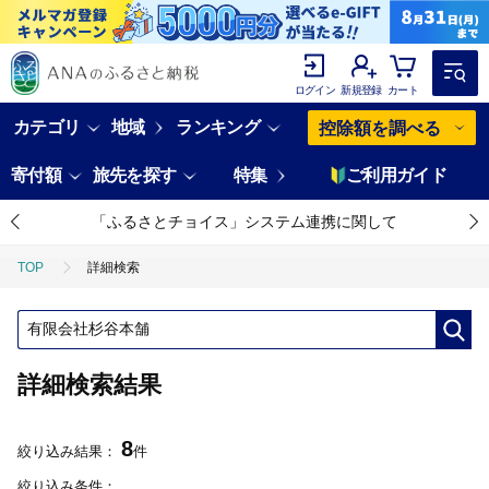
ログイン
新規登録
カート
カテゴリ
地域
ランキング
控除額を調べる
寄付額
旅先を探す
特集
ご利用ガイド
「ふるさとチョイス」システム連携に関して
TOP
詳細検索
詳細検索結果
8
絞り込み結果：
件
絞り込み条件：