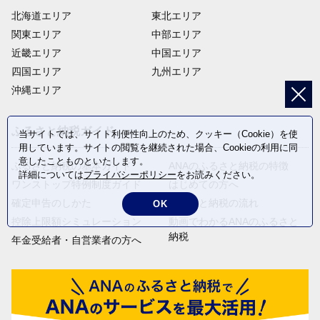
北海道エリア
東北エリア
関東エリア
中部エリア
近畿エリア
中国エリア
四国エリア
九州エリア
沖縄エリア
ふるさと納税ガイド
当サイトでは、サイト利便性向上のため、クッキー（Cookie）を使
用しています。サイトの閲覧を継続された場合、Cookieの利用に同
意したことものといたします。
ふるさと納税の基本ガイド
ANAのふるさと納税の特徴
詳細については
プライバシーポリシー
をお読みください。
ワンストップ特例制度ガイド
はじめての方へ
確定申告のしかた
ふるさと納税の流れ
OK
控除上限額シミュレーション
動画でわかるANAのふるさと
納税
年金受給者・自営業者の方へ