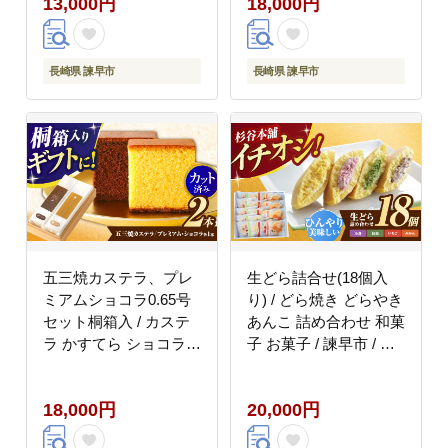
13,000円
18,000円
長崎県 諫早市
長崎県 諫早市
五三焼カステラ、プレ
生どら詰合せ(18個入
ミアムショコラ0.65号
り) / どら焼き どらやき
セット桐箱入 / カステ
あんこ 詰め合わせ 和菓
ラ かすてら ショコラ
子 お菓子 / 諫早市 / 有
五三焼 卵 / 諫早市 / 有
限会社杉谷本舗
限会社杉谷本舗
[AHAE006]
18,000円
20,000円
[AHAE004]