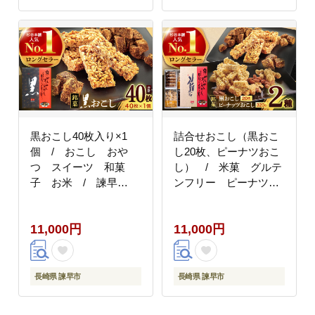
黒おこし40枚入り×1
詰合せおこし（黒おこ
個 / おこし おや
し20枚、ピーナツおこ
つ スイーツ 和菓
し） / 米菓 グルテ
子 お米 / 諫早
ンフリー ピーナツ
市 / 有限会社杉谷本
黒砂糖 おやつ / 諫
舗 [AHAE014]
早市 / 有限会社杉谷
11,000円
11,000円
本舗 [AHAE015]
長崎県 諫早市
長崎県 諫早市