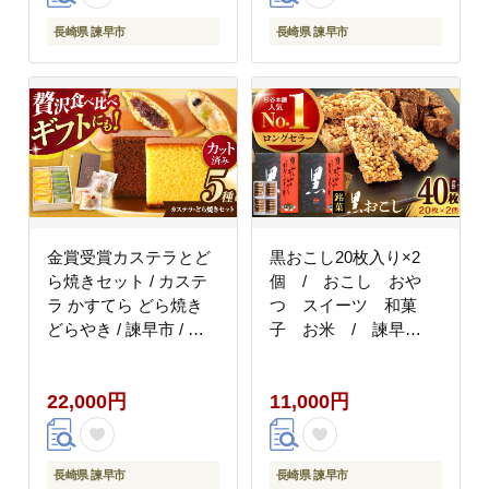
長崎県 諫早市
長崎県 諫早市
金賞受賞カステラとど
黒おこし20枚入り×2
ら焼きセット / カステ
個 / おこし おや
ラ かすてら どら焼き
つ スイーツ 和菓
どらやき / 諫早市 / 有
子 お米 / 諫早
限会社杉谷本舗
市 / 有限会社杉谷本
[AHAE007]
舗 [AHAE013]
22,000円
11,000円
長崎県 諫早市
長崎県 諫早市