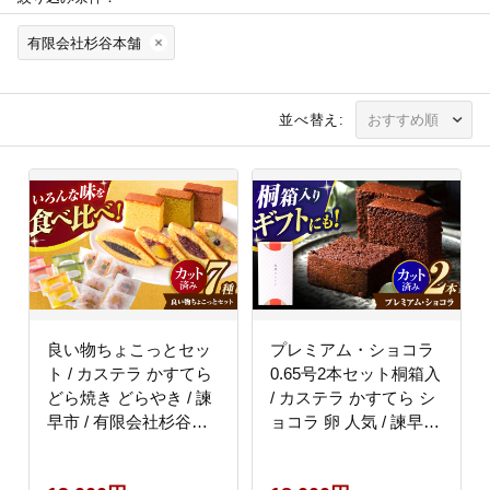
有限会社杉谷本舗
並べ替え:
良い物ちょこっとセッ
プレミアム・ショコラ
ト / カステラ かすてら
0.65号2本セット桐箱入
どら焼き どらやき / 諫
/ カステラ かすてら シ
早市 / 有限会社杉谷本
ョコラ 卵 人気 / 諫早市
舗 [AHAE001]
/ 有限会社杉谷本舗
[AHAE003]