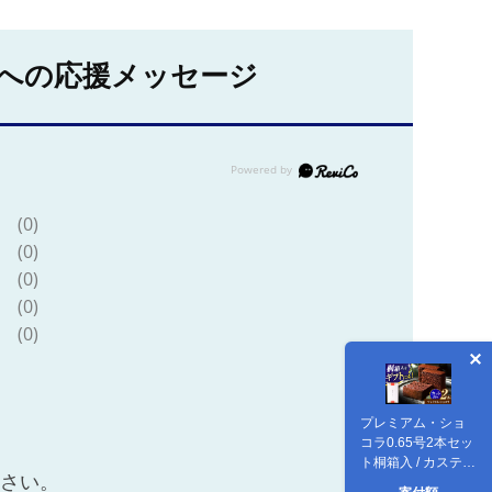
への応援メッセージ
(0)
(0)
(0)
(0)
(0)
プレミアム・ショ
コラ0.65号2本セッ
ト桐箱入 / カステラ
ださい。
かすてら ショコラ