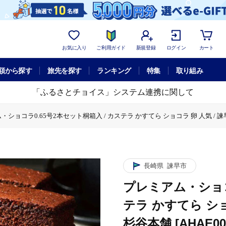
お気に入り
ご利用ガイド
新規登録
ログイン
カート
額から探す
旅先を探す
ランキング
特集
取り組み
「ふるさとチョイス」システム連携に関して
ショコラ0.65号2本セット桐箱入 / カステラ かすてら ショコラ 卵 人気 / 諫早市
ミアム・ショコラ0.65号2本セット桐箱入 / カステラ かすてら ショコラ 卵 人気 /
長崎県
諫早市
プレミアム・ショコ
テラ かすてら ショ
杉谷本舗 [AHAE00