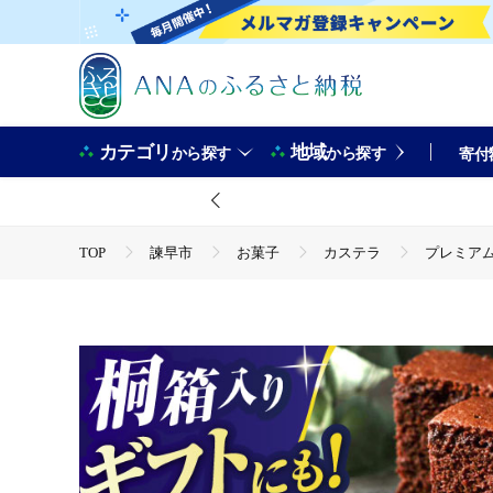
カテゴリ
地域
から探す
から探す
寄付
TOP
諫早市
お菓子
カステラ
プレミアム・
TOP
パン・菓子類
洋菓子
カステラ
プレ