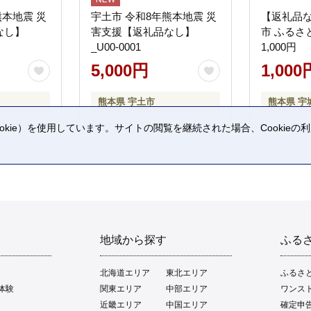
熊本地震 災
宇土市 令和8年熊本地震 災
【返礼品
なし】
害支援【返礼品なし】
市 ふるさ
_U00-0001
1,000円
5,000円
1,000
熊本県 宇土市
熊本県 宇
kie）を使用しています。サイトの閲覧を継続された場合、Cookie
。
地域から探す
ふる
北海道エリア
東北エリア
ふるさ
体験
関東エリア
中部エリア
ワンス
近畿エリア
中国エリア
確定申