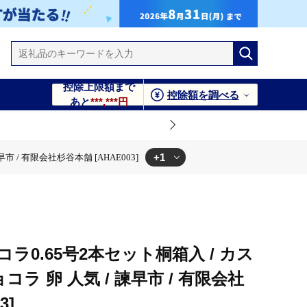
控除上限額まで
控除額を調べる
あと
***,***円
+1
 / 有限会社杉谷本舗 [AHAE003]
 諫早市 / 有限会社杉谷本舗 [AHAE003]
ラ0.65号2本セット桐箱入 / カス
コラ 卵 人気 / 諫早市 / 有限会社
3]