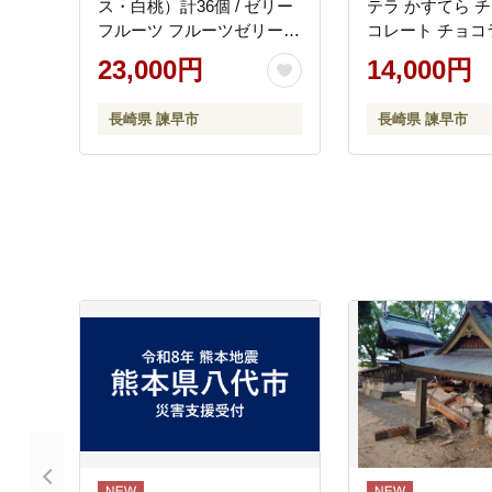
ス・白桃）計36個 / ゼリー
テラ かすてら チ
フルーツ フルーツゼリー
コレート チョコ
果物 ギフト ミックスゼリ
イーツ 菓子 / 諫
23,000円
14,000円
ー みかんゼリー 白桃ゼリ
会社松翁軒 [AHCT
ー おやつ 備蓄 / 諫早市 / 株
長崎県 諫早市
長崎県 諫早市
式会社たらみ [AHBR030]