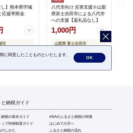
なし】熊本県宇城
八代市向け 災害支援※山梨
と応援寄附金
県富士吉田市による八代市
への支援【返礼品なし】
円
1,000円
城市
山梨県 富士吉田市
の利用に同意したことものといたします。
OK
さと納税ガイド
と納税の基本ガイド
ANAのふるさと納税の特徴
トップ特例制度ガイド
はじめての方へ
告のしかた
ふるさと納税の流れ