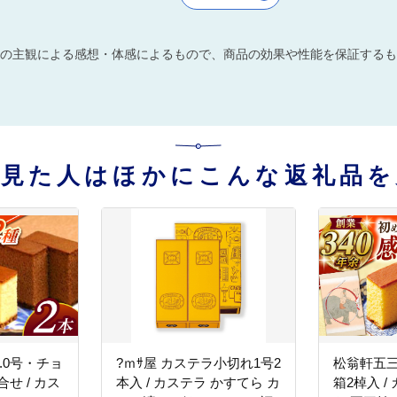
の主観による感想・体感によるもので、商品の効果や性能を保証するも
を見た人はほかにこんな返礼品を
.0号・チョ
?ｍｻ屋 カステラ小切れ1号2
松翁軒五三
せ / カス
本入 / カステラ かすてら カ
箱2棹入 /