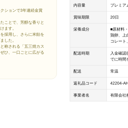
内容量
プレミアム
クションで3年連続金賞
賞味期限
20日
めたことで、芳醇な香りと
だけます。
栄養成分
■原材料
」を採用し、さらに米飴を
鶏卵、上
げました。
コレート
峰と称される「五三焼カス
。ぜひ、一口ごとに広がる
配送時期
入金確認
でに時間
配送
常温
返礼品コード
42204-A
事業者名
有限会社