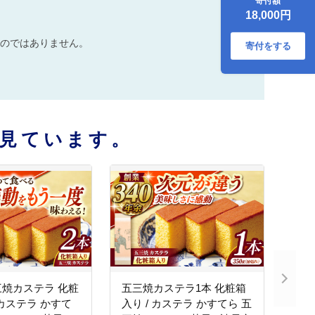
寄付額
卵 人気 / 諫早市 / 有
18,000円
限会社杉谷本舗
[AHAE003]
のではありません。
寄付をする
見ています。
焼カステラ 化粧
五三焼カステラ1本 化粧箱
 カステラ かすて
入り / カステラ かすてら 五