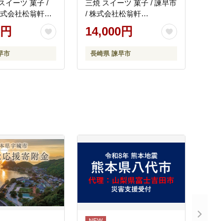
スイーツ 菓子 /
三焼 スイーツ 菓子 / 諫早市
 株式会社松翁軒
/ 株式会社松翁軒
]
[AHCT013]
0円
14,000円
早市
長崎県 諫早市