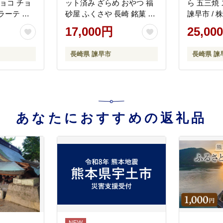
ョコ チョ
ット済み ざらめ おやつ 福
ら 五三焼 
ラーテ ス
砂屋 ふくさや 長崎 銘菓 贈
諫早市 /
早市 / 株式
答 / 諫早市 / ?ｍｻ屋
[AHCT003
17,000円
25,00
001]
[AHDN002]
長崎県 諫早市
長崎県 諫
あなたにおすすめの返礼品