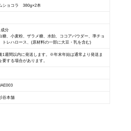
ショコラ 380g×2本
・成分
白糖、小麦粉、ザラメ糖、水飴、ココアパウダー、準チョ
、トレハロース、(原材料の一部に大豆・乳を含む)
後1週間以内に発送します。※年末年始は通常より発送ま
を要する場合があります。
HAE003
杉谷本舗