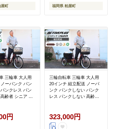
 粕屋町
BEPN18PN 福岡県 粕屋町
粕屋町
福岡県 粕屋町
CC008
車 三輪車 大人用
三輪自転車 三輪車 大人用
 ノーパンク パン
20インチ 組立配送 ノーパ
 パンクレス パン
ンク パンクしない パンク
 高齢者 シニア カ
レス パンクしない 高齢者
輪 安定 通院 買い
シニア カゴ付き 3輪 安定
返納 ギフト プレゼ
通院 買い物 免許返納 ギフ
 安心 安全 ミムゴ
000円
ト プレゼント 人気 安心 安
323,000円
ブプラス MG-
全 ミムゴ アクティブプラ
県 粕屋町
ス MG-TRE20APNL 福岡県