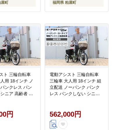
粕屋町
福岡県 粕屋町
スト 三輪自転車
電動アシスト 三輪自転車
人用 18インチ ノ
三輪車 大人用 18インチ 組
 パンクレス パン
立配送 ノーパンク パンク
 シニア 高齢者 カ
レス パンクしない シニア
 低床
高齢者 カゴ付き 3輪 ロータ
定 通院 買い物 ギ
イプ 低床サドル 安定 通院
許返納 プレゼント
000円
買い物 ギフト プレゼント
562,000円
 安全 ミムゴ イー
人気 安心 安全 ミムゴ イー
プラス
パートンプラス