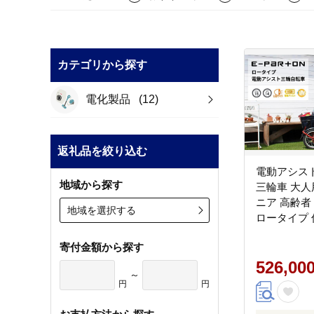
カテゴリから探す
電化製品
(12)
返礼品を絞り込む
電動アシス
地域から探す
三輪車 大人
ニア 高齢者
地域を選択する
ロータイプ 
定 通院 買
寄付金額から探す
フト プレゼ
安全 ミムゴ
526,00
～
BEPN18 福岡県 粕屋町
円
円
CC001