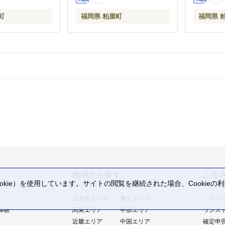
CC013
町
福岡県 粕屋町
福岡県 
地域から探す
ふる
kie）を使用しています。サイトの閲覧を継続された場合、Cookie
。
北海道エリア
東北エリア
ふるさ
体験
関東エリア
中部エリア
ワンス
近畿エリア
中国エリア
確定申