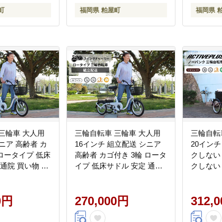
BEPN18PN 福岡県
町
福岡県 粕屋町
福岡県 
CC007
三輪車 大人用
三輪自転車 三輪車 大人用
三輪自転
シニア 高齢者 カ
16インチ 組立配送 シニア
20インチ
高齢者 カゴ付き 3輪 ロータ
クしない
 通院 買い物 免
イプ 低床サドル 安定 通院
クしない
ト 免許返納 プ
買い物 免許返納 ギフト 免
ゴ付き 3
気 安心 安全 ミ
許返納 プレゼント 人気 安
物 免許
ングチャーリー
0円
心 安全 ミムゴ スイングチ
270,000円
ント 人気
312,
町
ャーリー MG-TRE16L 福岡
アクティ
県 粕屋町 CC010
TRE20APNL 福岡