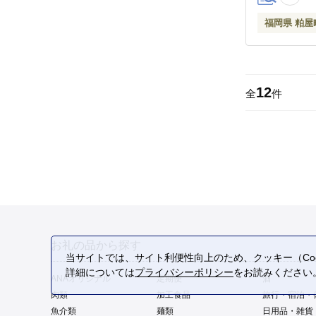
福岡県 粕屋
12
全
件
お礼の品から探す
当サイトでは、サイト利便性向上のため、クッキー（Coo
詳細については
プライバシーポリシー
をお読みください
ANAオリジナル
定期便
酒
肉類
加工食品
旅行・宿泊・
魚介類
麺類
日用品・雑貨