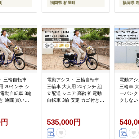
町
福岡県 粕屋町
福岡県 
ト 三輪自転車
電動アシスト 三輪自転車
電動アシ
用 20インチ シ
三輪車 大人用 20インチ 組
三輪車 大
 電動自転車 3輪
立配送 シニア 高齢者 電動
ーパンク
き 通院 買い物
自転車 3輪 安定 カゴ付き
クしない
フト 免許返納
通院 買い物 免許返納 ギフ
ゴ付き 3輪 ロータイプ
人気 安心 安全
ト 免許返納 プレゼント 人
サドル 安
ーパートン
0円
気 安心 安全 ミムゴ イーパ
535,000円
フト 免
540,
ートン BEPN20SB 福岡県
人気 安心
粕屋町 CC006
パートン