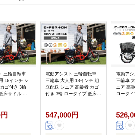
ト 三輪自転車
電動アシスト 三輪自転車
電動アシ
用 18インチ シ
三輪車 大人用 18インチ 組
三輪車 大
 カゴ付き 3輪
立配送 シニア 高齢者 カゴ
ニア 高齢
低床サドル 安
付き 3輪 ロータイプ 低床サ
ロータイ
い物 免許返納 ギ
ドル 安定 通院 買い物 ギフ
定 通院 
ント 人気 安心
ト 免許返納 プレゼント 人
フト プ
 イーパートン
0円
気 安心 安全 ミムゴ イーパ
547,000円
安全 ミ
526,
ートン BEPN18 福岡県 粕
BEPN18-WH 福
屋町 CC002
CC003