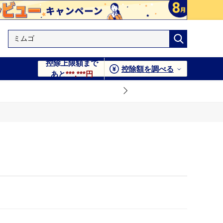
控除上限額まで
控除額を調べる
あと
***,***円