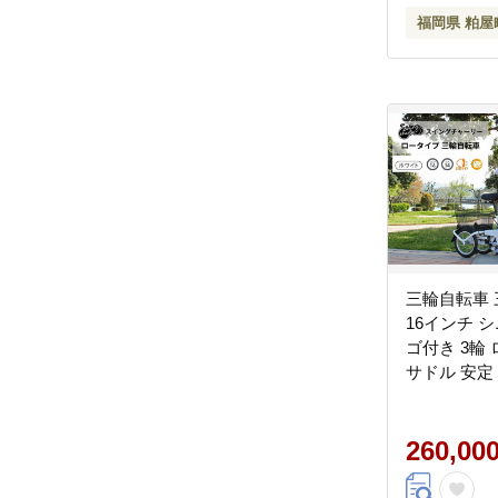
福岡県 粕屋
三輪自転車 
16インチ 
ゴ付き 3輪 ロータイプ 低床
サドル 安定
許返納 ギフ
レゼント 人
ムゴ スイ
260,00
MG-TRE16L 福岡県 粕屋
CC009