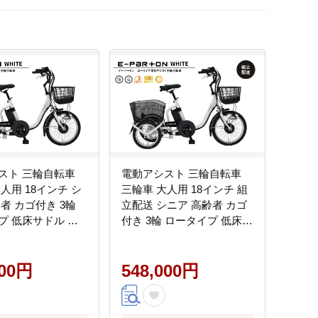
スト 三輪自転車
電動アシスト 三輪自転車
人用 18インチ シ
三輪車 大人用 18インチ 組
者 カゴ付き 3輪
立配送 シニア 高齢者 カゴ
プ 低床サドル 安
付き 3輪 ロータイプ 低床サ
買い物 免許返納 ギ
ドル 安定 通院 買い物 ギフ
レゼント 人気 安心
ト 免許返納 プレゼント 人
ムゴ イーパートン
000円
気 安心 安全 ミムゴ イーパ
548,000円
岡県 粕屋町
ートン BEPN18-WH 福岡県
粕屋町 CC004