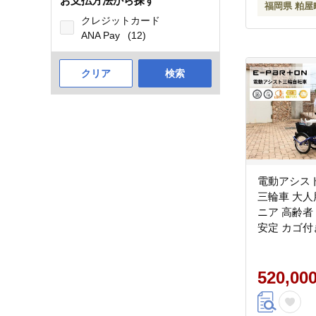
お支払方法から探す
福岡県 粕屋
クレジットカード
ANA Pay
(12)
クリア
検索
電動アシス
三輪車 大人
ニア 高齢者
安定 カゴ付
免許返納 ギ
プレゼント 
ミムゴ イ
520,00
BEPN20SB 福岡県 粕屋町
CC005